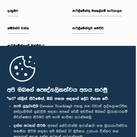
දැනුමට
පාර්ලිමේන්තු මහලේකම් කාර්යාලය
සම්බන්ධ වන්න
පාර්ලිමේන්තුව සජීවීව
පාර්ලි‌මේන්තුවේ මන්ත්‍රීවරු
මුල් පිටුව
පාර්ලිමේන්තු ජංගම යෙදුම
අපි ඔබගේ පෞද්ගලිකත්වය අගය කරමු
"හරි" ක්ලික් කිරීමෙන්, ඔබ පහත සඳහන් දේට එකඟ වේ:
සැසි ලුහුබැඳීම (Session Tracking):
පහසු සහ වඩාත් පුද්ගලාරෝපිත
අත්දැකීමක් ලබාදීම සඳහා අපගේ වෙබ් අඩවියේ ඔබගේ ක්‍රියාකාරකම්
නිරීක්ෂණය කිරීමට අපි සැසි භාවිතා කරන්නෙමු.
අප හා සම්බන්ධ වී සිටින්න :
දත්ත සටහන් කිරීම:
අපගේ සේවාවන්හි ආරක්ෂාව සහ ක්‍රියාකාරීත්වය
සහතික කිරීම සඳහා අපි ඔබගේ IP ලිපිනය, උපාංග විස්තර සහ
අනෙකුත් අදාළ දත්ත සටහන් කරගන්නෙමු.