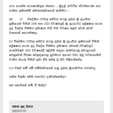
ගරු ගයන්ත කරුණාතිලක මහතා,— මුදල්, ආර්ථික ස්ථායිකරණ සහ
ජාතික ප්‍රතිපත්ති අමාත්‍යතුමාගෙන් ඇසීමට,—
(අ) (i) විදේශීය රටවල සේවය කරනු ලබන ශ්‍රී ලාංකික
ශ්‍රමිකයන් විසින් 2018 සහ 2021 වර්ෂවලදී ශ්‍රී ලංකාවට ප්‍රේෂණය කරන
ලද විදේශ විනිමය ප්‍රමාණය එක් එක් වර්ෂය අනුව වෙන් වෙන්
වශයෙන් කොපමණද;
(ii) වි‍දේශීය රටවල සේවය කරනු ලබන ශ්‍රී ලාංකික ශ්‍රමිකයන් විසින්
ප්‍රේෂණය කරන ලද විදේශ විනිමය ප්‍රමාණය, වෙනත් වර්ෂවලට
සාපේක්ෂව 2021 වර්ෂයේදී අඩුවීම සඳහා ඇමරිකානු ඩොලරයක්
වෙනුවෙන් විවෘත වෙළඳපොළ හුවමාරු අගයට වඩා අඩු වටිනාකමක්
වානිජ බැංකු විසින් ලබා දීම හේතු වූ බව පිළිගන්නේද;
(iii) එසේ නම්, මේ සම්බන්ධයෙන් ගනු ලබන ක්‍රියාමාර්ග කවරේද;
යන්න එතුමා මෙම සභාවට දන්වන්නෙහිද?
(ආ) නොඑසේ නම්, ඒ මන්ද?
අසන ලද දිනය
2023-07-07