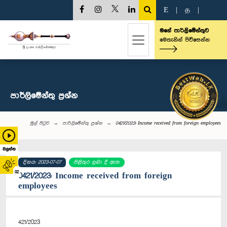
E
|
த
|
මගේ පාර්ලිමේන්තුව
මෙතැනින් පිවිසෙන්න
පාර්ලි‌මේන්තු‌ ප්‍රශ්න
මුල් පිටුව
පාර්ලි‌මේන්තු‌ ප්‍රශ්න
0421/2023: Income received from foreign employees
බලන්න
දිනය: 2023-07-07
පිළිතුර ලබා දී ඇත
02
0421/2023: Income received from foreign
employees
421/2023