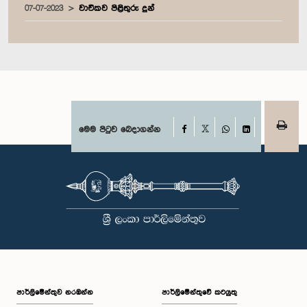
07-07-2023
වාචිකව පිළිතුරු දුන්
Facebook
මෙම පිටුව බෙදාගන්න
X
WhatsApp
LinkedIn
පාර්ලි‌මේන්තුව නරඹන්න
පාර්ලිමේන්තුවේ කටයුතු