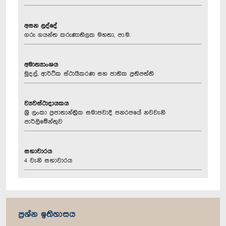
අසන ලද්දේ
ගරු ගයන්ත කරුණාතිලක මහතා, පා.ම.
අමාත්‍යාංශය
මුදල්, ආර්ථික ස්ථායීකරණ සහ ජාතික ප්‍රතිපත්ති
ව්‍යවස්ථාදායකය
ශ්‍රී ලංකා ප්‍රජාතාන්ත්‍රික සමාජවාදී ජනරජයේ නවවැනි
පාර්ලිමේන්තුව
සභාවාරය
4 වැනි සභාවාරය
ප්‍රශ්න ඉතිහාසය