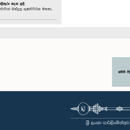
පිළිතුරු දෙන ලදී
චාර්ය) බන්දුල ගුණවර්ධන මහතා,
මෙම පි