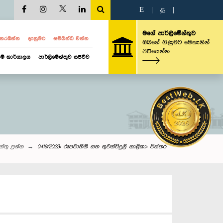
E
|
த
|
මගේ පාර්ලිමේන්තුව
ව නරඹන්න
දැනුමට
සම්බන්ධ වන්න
ඔබගේ ගිණුමට මෙතැනින්
පිවිසෙන්න
ම් කාර්යාලය
පාර්ලිමේන්තුව සජීවීව
්තු‌ ප්‍රශ්න
0419/2023: රූපවාහිනී සහ ගුවන්විදුලි නාළිකා: විස්තර