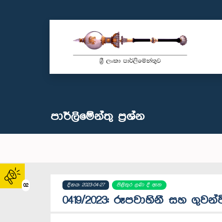
පාර්ලි‌මේන්තු‌ ප්‍රශ්න
දිනය: 2023-04-27
පිළිතුර ලබා දී ඇත
02
0419/2023: රූපවාහිනී සහ ගුවන්ව