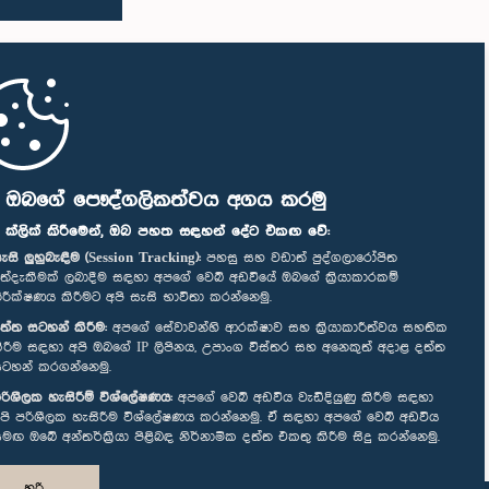
ි ඔබගේ පෞද්ගලිකත්වය අගය කරමු
" ක්ලික් කිරීමෙන්, ඔබ පහත සඳහන් දේට එකඟ වේ:
ැසි ලුහුබැඳීම (Session Tracking):
පහසු සහ වඩාත් පුද්ගලාරෝපිත
ත්දැකීමක් ලබාදීම සඳහා අපගේ වෙබ් අඩවියේ ඔබගේ ක්‍රියාකාරකම්
ිරීක්ෂණය කිරීමට අපි සැසි භාවිතා කරන්නෙමු.
ත්ත සටහන් කිරීම:
අපගේ සේවාවන්හි ආරක්ෂාව සහ ක්‍රියාකාරීත්වය සහතික
ිරීම සඳහා අපි ඔබගේ IP ලිපිනය, උපාංග විස්තර සහ අනෙකුත් අදාළ දත්ත
ටහන් කරගන්නෙමු.
රිශීලක හැසිරීම් විශ්ලේෂණය:
අපගේ වෙබ් අඩවිය වැඩිදියුණු කිරීම සඳහා
පි පරිශීලක හැසිරීම විශ්ලේෂණය කරන්නෙමු. ඒ සඳහා අපගේ වෙබ් අඩවිය
මඟ ඔබේ අන්තර්ක්‍රියා පිළිබඳ නිර්නාමික දත්ත එකතු කිරීම සිදු කරන්නෙමු.
හරි