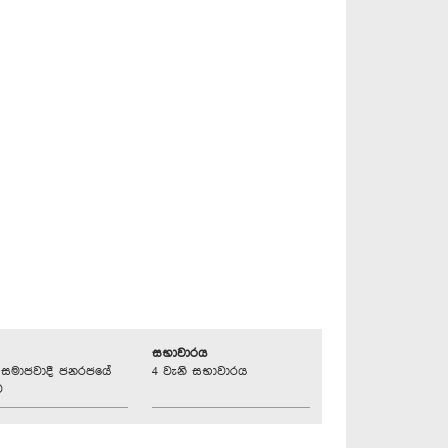
සභාවාරය
්‍රික සමාජවාදී ජනරජයේ
4 වැනි සභාවාරය
ව