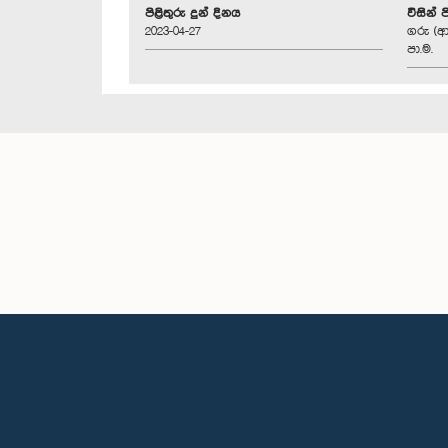
පිළිතුරු දුන් දිනය
විසින් 
2023-04-27
ගරු (ආ
පා.ම.