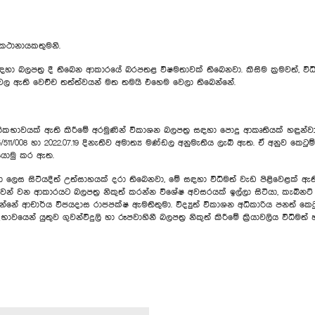
කථානායකතුමනි.
ත්‍ර දී තිබෙන ආකාරයේ බරපතළ විෂමතාවක් තිබෙනවා. කිසිම ක්‍රමවත්, විධිමත
ල ඇති වෙච්ච තත්ත්වයන් මත තමයි එහෙම වෙලා තිබෙන්නේ.
කමතිකභාවයක් ඇති කිරීමේ අරමුණින් විකාශන බලපත්‍ර සඳහා පොදු ආකෘතියක් හඳුන්වා 
11/008 හා 2022.07.19 දිනැතිව අමාත්‍ය මණ්ඩල අනුමැතිය ලැබී ඇත. ඒ අනුව කෙ
 යොමු කර ඇත.
යා ලෙස සිටියදීත් උත්සාහයක් දරා තිබෙනවා, මේ සඳහා විධිමත් වැඩ පිළිවෙළක් ඇ
ුවන් වන ආකාරයට බලපත්‍ර නිකුත් කරන්න විශේෂ අවසරයක් ඉල්ලා සිටියා, කැබින
නේ ආචාර්ය විජයදාස රාජපක්ෂ ඇමතිතුමා. විද්‍යුත් විකාශන අධිකාරිය පනත් 
ෙන් යුතුව ගුවන්විදුලි හා රූපවාහිනී බලපත්‍ර නිකුත් කිරීමේ ක්‍රියාවලිය විධිමත