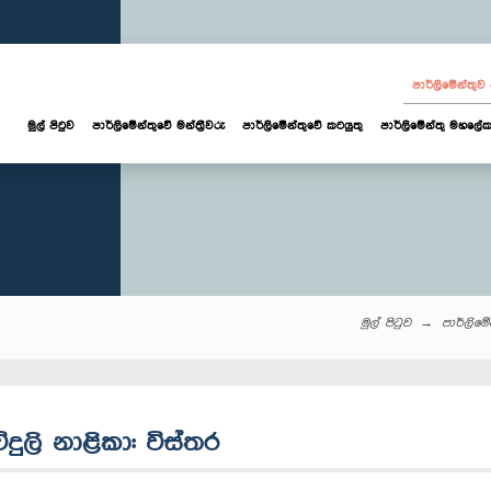
පාර්ලි‌මේන්තු
මුල් පිටුව
පාර්ලි‌මේන්තුවේ මන්ත්‍රීවරු
පාර්ලිමේන්තුවේ කටයුතු
පාර්ලිමේන්තු මහලේක
මුල් පිටුව
පාර්ලි‌මේන
ිදුලි නාළිකා: විස්තර