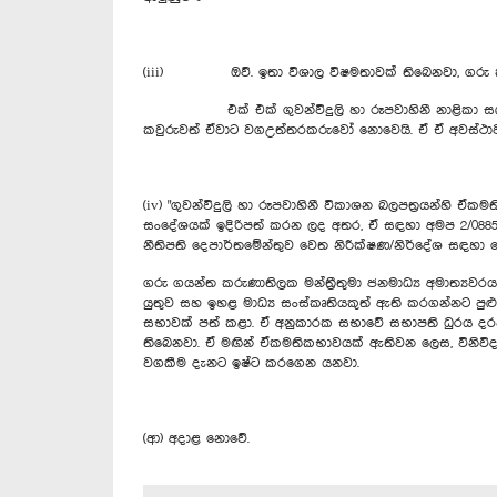
(iii) ඔව්. ඉතා විශාල විෂමතාවක් තිබෙනවා, ගරු 
එක් එක් ගුවන්විදුලි හා රූපවාහිනී නාළිකා සඳහා බලප
කවුරුවත් ඒවාට වගඋත්තරකරුවෝ නොවෙයි. ඒ ඒ අවස්ථාව
(iv) "ගුවන්විදුලි හා රූපවාහිනී විකාශන බලපත්‍රයන්හි ඒ
සංදේශයක් ඉදිරිපත් කරන ලද අතර, ඒ සඳහා අමප 2/0885/5
නීතිපති දෙපාර්තමේන්තුව වෙත නිරීක්ෂණ/නිර්දේශ සඳහා
ගරු ගයන්ත කරුණාතිලක මන්ත්‍රීතුමා ජනමාධ්‍ය අමාත්‍යවර
යුතුව සහ ඉහළ මාධ්‍ය සංස්කෘතියකුත් ඇති කරගන්නට පුළ
සභාවක් පත් කළා. ඒ අනුකාරක සභාවේ සභාපති ධුරය දරන්
තිබෙනවා. ඒ මඟින් ඒකමතිකභාවයක් ඇතිවන ලෙස, විනිවිදභාවය
වගකීම දැනට ඉෂ්ට කරගෙන යනවා.
(ආ) අදාළ නොවේ.