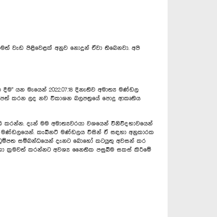
් වැඩ පිළිවෙළක් අනුව නොදුන් ඒවා තිබෙනවා. අපි
දීම" යන මැයෙන් 2022.07.18 දිනැතිව අමාත්‍ය මණ්ඩල
ටුම්පත් කරන ලද නව විකාශන බලපත්‍රයේ පොදු ආකෘතිය
ති කරන්න. දැන් මම අමාත්‍යවරයා වශයෙන් විනිවිදභාවයෙන්
ට් මණ්ඩලයෙන්. කැබිනට් මණ්ඩලය විසින් ඒ සඳහා අනුකාරක
කෙටුම්පත සම්බන්ධයෙන් දැනට බොහෝ කටයුතු අවසන් කර
් හා ක්‍රමවත් කරන්නට අවශ්‍ය නෛතික පසුබිම සකස් කිරීමේ