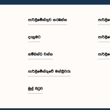
පාර්ලි‌මේන්තුව නරඹන්න
පාර්ලි
දැනුමට
පාර්ලි
සම්බන්ධ වන්න
පාර්ලි
පාර්ලි‌මේන්තුවේ මන්ත්‍රීවරු
මුල් පිටුව