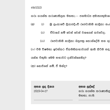
419/2023
ගරු ගයන්ත කරුණාතිලක මහතා,— ජනමාධ්‍ය අමාත්‍යතුමා
(අ) (i) ශ්‍රී ලංකාවේ ලියාපදිංචි රූපවාහිනී නාලිකා සං
(ii) ඒවායේ නම් වෙන් වෙන් වශයෙන් කවරේද;
(iii) රූපවාහිනී නාලිකා බලපත්‍ර කොන්දේසි සහ ගුවන්
(iv) එම විෂමතා ඉවත්කර ඒකමතිකභාවයක් ඇති කිරීම සඳ
යන්න එතුමා මෙම සභාවට දන්වන්නෙහිද?
(ආ) නොඑසේ නම්, ඒ මන්ද?
අසන ලද දිනය
අසන ලද්දේ
2023-04-27
ගරු ගයන්ත කරුණාති
මහතා, පා.ම.