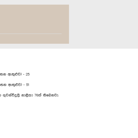
යතන ඇතුළුව) - 25
න ඇතුළුව) - 51
විදුලි නාළිකා 76ක් තිබෙනවා.