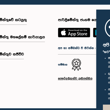
මේන්තුවේ කටයුතු
පාර්ලිමේන්තු ජංගම යෙදුම
මේන්තු මහලේකම් කාර්යාලය
අප
අප හා සම්බන්ධ වී සිටින්න :
"හරි
මේන්තුව සජීවීව
ස
අ
සම්මාන
න
ද
ක
පෞද්ගලිකත්ව ප්‍රතිපත්තිය
ස
ප
අ
ස