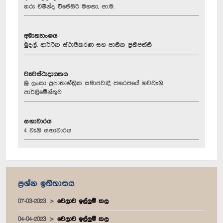
ගරු චමින්ද වි‍ජේසිරි මහතා, පා.ම.
අමාත්‍යාංශය
මුදල්, ආර්ථික ස්ථායීකරණ සහ ජාතික ප්‍රතිපත්ති
ව්‍යවස්ථාදායකය
ශ්‍රී ලංකා ප්‍රජාතාන්ත්‍රික සමාජවාදී ජනරජයේ නවවැනි
පාර්ලිමේන්තුව
සභාවාරය
4 වැනි සභාවාරය
ප්‍රශ්න ඉතිහාසය
07-03-2023
වෙලාව ඉල්ලුම් කල
04-04-2023
වෙලාව ඉල්ලුම් කල