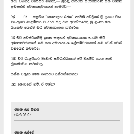
ගරු චමින්ද විජේසිරි මහතා,— මුදල්, ආර්ථික ස්ථායීකරණ සහ ජාතික
ප්‍රතිපත්ති අමාත්‍යතුමාගෙන් ඇසීමට,—
(අ) (i) පසුගිය “යහපාලන රජය” පැවති අවදියේ ශ්‍රී ලංකා මහ
බැංකුවේ බැඳුම්කර වංචාව සිදු වන අවස්ථාවේදී ශ්‍රී ලංකා මහ
බැංකුව අයත්ව තිබූ අමාත්‍යාංශය කවරේද;
(ii) එම අවස්ථාවේදී ඉහත සඳහන් අමාත්‍යාංශය භාරව සිටි
අමාත්‍යවරයාගේ නම සහ අමාත්‍යාංශ ලේකම්වරයාගේ නම වෙන් වෙන්
වශයෙන් කවරේද;
(iii) එම බැඳුම්කර වංචාව සම්බන්ධයෙන් මේ වනවිට ගෙන ඇති
ක්‍රියාමාර්ග කවරේද;
යන්න එතුමා මෙම සභාවට දන්වන්නෙහිද?
(ආ) නොඑසේ නම්, ඒ මන්ද?
අසන ලද දිනය
2023-03-07
අසන ලද්දේ