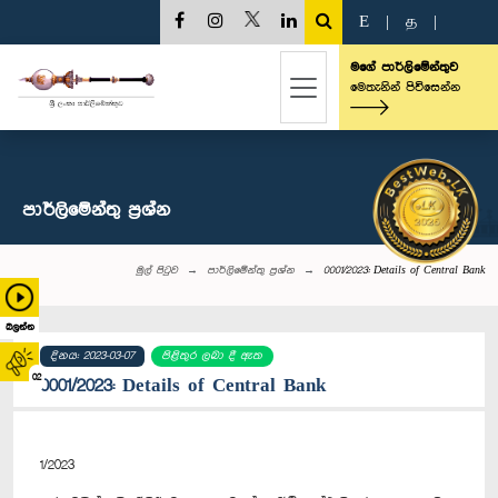
E
|
த
|
මගේ පාර්ලිමේන්තුව
මෙතැනින් පිවිසෙන්න
පාර්ලි‌මේන්තු‌ ප්‍රශ්න
මුල් පිටුව
පාර්ලි‌මේන්තු‌ ප්‍රශ්න
0001/2023: Details of Central Bank
බලන්න
දිනය: 2023-03-07
පිළිතුර ලබා දී ඇත
02
0001/2023: Details of Central Bank
1/2023