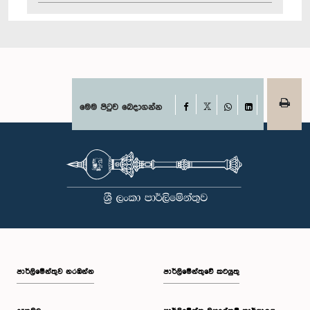
Facebook
මෙම පිටුව බෙදාගන්න
X
WhatsApp
LinkedIn
පාර්ලි‌මේන්තුව නරඹන්න
පාර්ලිමේන්තුවේ කටයුතු