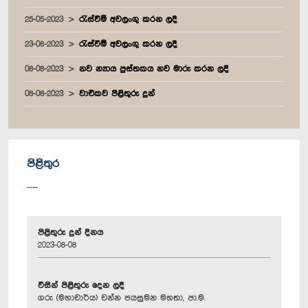
25-05-2023
රැස්වීම් අවලංගු කරන ලදී
23-06-2023
රැස්වීම් අවලංගු කරන ලදී
08-08-2023
නව න්‍යාය පුස්තකය නව මාරු කරන ලදී
08-08-2023
වාචිකව පිළිතුරු දුන්
පිළිතුර
----
පිළිතුරු දුන් දිනය
2023-08-08
විසින් පිළිතුරු දෙන ලදී
ගරු (මහාචාර්ය) චන්න ජයසුමන මහතා, පා.ම.