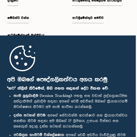
දැනුමට
පාර්ලිමේන්තු මහලේකම් කාර්යාලය
සම්බන්ධ වන්න
පාර්ලිමේන්තුව සජීවීව
පාර්ලි‌මේන්තුවේ මන්ත්‍රීවරු
මුල් පිටුව
පාර්ලිමේන්තු ජංගම යෙදුම
අපි ඔබගේ පෞද්ගලිකත්වය අගය කරමු
"හරි" ක්ලික් කිරීමෙන්, ඔබ පහත සඳහන් දේට එකඟ වේ:
සැසි ලුහුබැඳීම (Session Tracking):
පහසු සහ වඩාත් පුද්ගලාරෝපිත
අත්දැකීමක් ලබාදීම සඳහා අපගේ වෙබ් අඩවියේ ඔබගේ ක්‍රියාකාරකම්
නිරීක්ෂණය කිරීමට අපි සැසි භාවිතා කරන්නෙමු.
අප හා සම්බන්ධ වී සිටින්න :
දත්ත සටහන් කිරීම:
අපගේ සේවාවන්හි ආරක්ෂාව සහ ක්‍රියාකාරීත්වය
සහතික කිරීම සඳහා අපි ඔබගේ IP ලිපිනය, උපාංග විස්තර සහ
අනෙකුත් අදාළ දත්ත සටහන් කරගන්නෙමු.
සම්මාන
පරිශීලක හැසිරීම් විශ්ලේෂණය:
අපගේ වෙබ් අඩවිය වැඩිදියුණු කිරීම