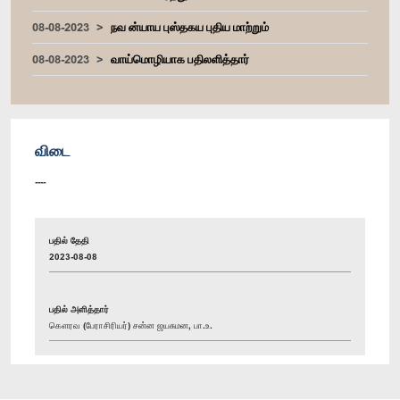
08-08-2023
நவ ன்யாய புஸ்தகய புதிய மாற்றும்
08-08-2023
வாய்மொழியாக பதிலளித்தார்
விடை
----
பதில் தேதி
2023-08-08
பதில் அளித்தார்
கௌரவ (பேராசிரியர்) சன்ன ஜயசுமன, பா.உ.