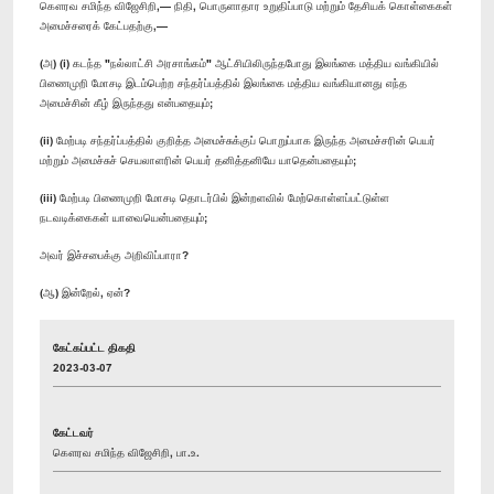
கௌரவ சமிந்த விஜேசிறி,— நிதி, பொருளாதார உறுதிப்பாடு மற்றும் தேசியக் கொள்கைகள்
அமைச்சரைக் கேட்பதற்கு,—
(அ) (i) கடந்த "நல்லாட்சி அரசாங்கம்" ஆட்சியிலிருந்தபோது இலங்கை மத்திய வங்கியில்
பிணைமுறி மோசடி இடம்பெற்ற சந்தர்ப்பத்தில் இலங்கை மத்திய வங்கியானது எந்த
அமைச்சின் கீழ் இருந்தது என்பதையும்;
(ii) மேற்படி சந்தர்ப்பத்தில் குறித்த அமைச்சுக்குப் பொறுப்பாக இருந்த அமைச்சரின் பெயர்
மற்றும் அமைச்சுச் செயலாளரின் பெயர் தனித்தனியே யாதென்பதையும்;
(iii) மேற்படி பிணைமுறி மோசடி தொடர்பில் இன்றளவில் மேற்கொள்ளப்பட்டுள்ள
நடவடிக்கைகள் யாவையென்பதையும்;
அவர் இச்சபைக்கு அறிவிப்பாரா?
(ஆ) இன்றேல், ஏன்?
கேட்கப்பட்ட திகதி
2023-03-07
கேட்டவர்
கௌரவ சமிந்த விஜேசிறி, பா.உ.