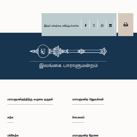
இந்தப் பக்கத்தை பகிர்ந்து கொள்க
Facebook
X
WhatsApp
LinkedIn
பாராளுமன்றத்திற்கு வருகை தருதல்
பாராளுமன்ற அலுவல்கள்
கற்க
செயலகம்
பங்கேற்க
பாராளுமன்ற நேரலை