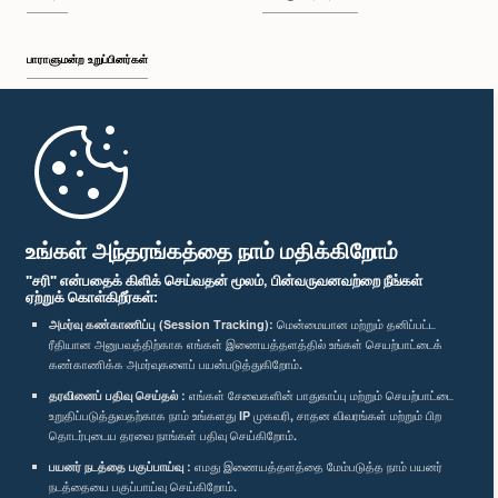
பாராளுமன்ற உறுப்பினர்கள்
முதற்பக்கம்
பாராளுமன்ற கையடக்க செயலி
உங்கள் அந்தரங்கத்தை நாம் மதிக்கிறோம்
"சரி" என்பதைக் கிளிக் செய்வதன் மூலம், பின்வருவனவற்றை நீங்கள்
ஏற்றுக் கொள்கிறீர்கள்:
அமர்வு கண்காணிப்பு (Session Tracking):
மென்மையான மற்றும் தனிப்பட்ட
ரீதியான அனுபவத்திற்காக எங்கள் இணையத்தளத்தில் உங்கள் செயற்பாட்டைக்
எம்மை பின்தொடர்க :
கண்காணிக்க அமர்வுகளைப் பயன்படுத்துகிறோம்.
தரவினைப் பதிவு செய்தல் :
எங்கள் சேவைகளின் பாதுகாப்பு மற்றும் செயற்பாட்டை
விருதுகள்
உறுதிப்படுத்துவதற்காக நாம் உங்களது IP முகவரி, சாதன விவரங்கள் மற்றும் பிற
தொடர்புடைய தரவை நாங்கள் பதிவு செய்கிறோம்.
பயனர் நடத்தை பகுப்பாய்வு :
எமது இணையத்தளத்தை மேம்படுத்த நாம் பயனர்
தனியுரிமைக் கொள்கை
நடத்தையை பகுப்பாய்வு செய்கிறோம்.