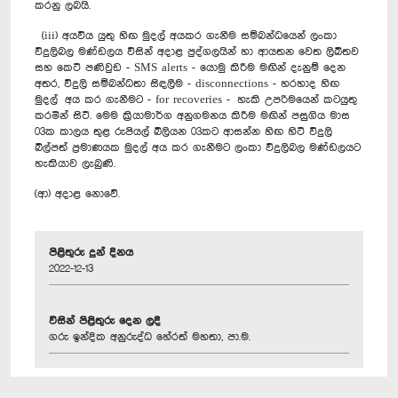
කරනු ලබයි.
(iii) අයවිය යුතු හිඟ මුදල් අයකර ගැනීම සම්බන්ධයෙන් ලංකා
විදුලිබල මණ්ඩලය විසින් අදාළ පුද්ගලයින් හා ආයතන වෙත ලිඛිතව
සහ කෙටි පණිවුඩ - SMS alerts - යොමු කිරීම මඟින් දැනුම් දෙන
අතර, විදුලි සම්බන්ධතා සිඳලීම - disconnections - හරහාද හිඟ
මුදල් අය කර ගැනීමට - for recoveries - හැකි උපරිමයෙන් කටයුතු
කරමින් සිටී. මෙම ක්‍රියාමාර්ග අනුගමනය කිරීම මඟින් පසුගිය මාස
03ක කාලය තුළ රුපියල් බිලියන 03කට ආසන්න හිඟ හිටි විදුලි
බිල්පත් ප්‍රමාණයක මුදල් අය කර ගැනීමට ලංකා විදුලිබල මණ්ඩලයට
හැකියාව ලැබුණි.
(ආ) අදාළ නොවේ.
පිළිතුරු දුන් දිනය
2022-12-13
විසින් පිළිතුරු දෙන ලදී
ගරු ඉන්දික අනුරුද්ධ හේරත් මහතා, පා.ම.