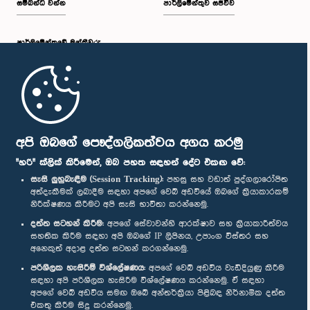
සම්බන්ධ වන්න
පාර්ලිමේන්තුව සජීවීව
පාර්ලි‌මේන්තුවේ මන්ත්‍රීවරු
මුල් පිටුව
පාර්ලිමේන්තු ජංගම යෙදුම
අපි ඔබගේ පෞද්ගලිකත්වය අගය කරමු
"හරි" ක්ලික් කිරීමෙන්, ඔබ පහත සඳහන් දේට එකඟ වේ:
සැසි ලුහුබැඳීම (Session Tracking):
පහසු සහ වඩාත් පුද්ගලාරෝපිත
අත්දැකීමක් ලබාදීම සඳහා අපගේ වෙබ් අඩවියේ ඔබගේ ක්‍රියාකාරකම්
නිරීක්ෂණය කිරීමට අපි සැසි භාවිතා කරන්නෙමු.
අප හා සම්බන්ධ වී සිටින්න :
දත්ත සටහන් කිරීම:
අපගේ සේවාවන්හි ආරක්ෂාව සහ ක්‍රියාකාරීත්වය
සහතික කිරීම සඳහා අපි ඔබගේ IP ලිපිනය, උපාංග විස්තර සහ
අනෙකුත් අදාළ දත්ත සටහන් කරගන්නෙමු.
සම්මාන
පරිශීලක හැසිරීම් විශ්ලේෂණය:
අපගේ වෙබ් අඩවිය වැඩිදියුණු කිරීම
සඳහා අපි පරිශීලක හැසිරීම විශ්ලේෂණය කරන්නෙමු. ඒ සඳහා
අපගේ වෙබ් අඩවිය සමඟ ඔබේ අන්තර්ක්‍රියා පිළිබඳ නිර්නාමික දත්ත
පෞද්ගලිකත්ව ප්‍රතිපත්තිය
එකතු කිරීම සිදු කරන්නෙමු.