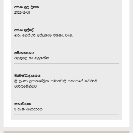
අසන ලද දිනය
2022-12-09
අසන ලද්දේ
ගරු හෙක්ටර් අප්පුහාමි මහතා, පා.ම.
අමාත්‍යාංශය
විදුලිබල හා බලශක්ති
ව්‍යවස්ථාදායකය
ශ්‍රී ලංකා ප්‍රජාතාන්ත්‍රික සමාජවාදී ජනරජයේ නවවැනි
පාර්ලිමේන්තුව
සභාවාරය
3 වැනි සභාවාරය