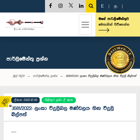
E
|
த
|
මගේ පාර්ලිමේන්තුව
මෙතැනින් පිවිසෙන්න
පාර්ලි‌මේන්තු‌ ප්‍රශ්න
මුල් පිටුව
පාර්ලි‌මේන්තු‌ ප්‍රශ්න
3581/2022: ලංකා විදුලිබල මණ්ඩලය: හිඟ විදුලි බිල්පත්
දිනය: 2022-12-09
පිළිතුර ලබා දී ඇත
02
3581/2022: ලංකා විදුලිබල මණ්ඩලය: හිඟ විදුලි
බිල්පත්
----