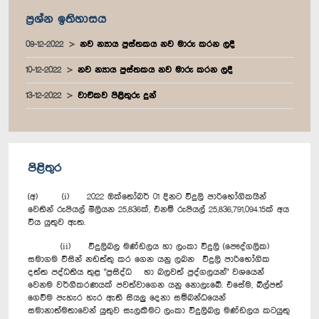
ප්‍රශ්න ඉතිහාසය
09-12-2022
නව න්‍යාය පුස්තකය නව මාරු කරන ලදී
10-12-2022
නව න්‍යාය පුස්තකය නව මාරු කරන ලදී
13-12-2022
වාචිකව පිළිතුරු දුන්
පිළිතුර
(අ) (i) 2022 ඔක්තෝබර් 01 දිනට විදුලි පාරිභෝගිකයින්
වෙතින් රුපියල් මිලියන 25,836ක්, එනම් රුපියල් 25,836,791,094.15ක් අය
විය යුතුව ඇත.
(ii) විදුලිබල මණ්ඩලය හා ලංකා විදුලි (පෞද්ගලික)
සමාගම විසින් නඩත්තු කර ගෙන යනු ලබන විදුලි පාරිභෝගික
දත්ත පද්ධතිය තුළ "ප්‍රසිද්ධ හා බලවත් පුද්ගලයන්" වශයෙන්
වෙනම වර්ගීකරණයක් පවත්වාගෙන යනු නොලැබේ. එසේම, බිල්පත්
ගෙවීම පැහැර හැර ඇති සියලු දෙනා සම්බන්ධයෙන්
සමානාත්මතාවෙන් යුතුව සැලකීමට ලංකා විදුලිබල මණ්ඩලය කටයුතු