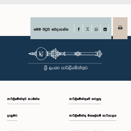
Facebook
මෙම පිටුව බෙදාගන්න
X
WhatsApp
LinkedIn
පාර්ලි‌මේන්තුව නරඹන්න
පාර්ලිමේන්තුවේ කටයුතු
දැනුමට
පාර්ලිමේන්තු මහලේකම් කාර්යාලය