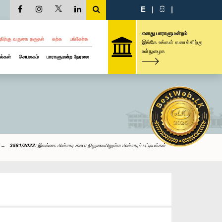
E
|
සි
|
எனது பாராளுமன்றம்
திற்கு வருகை தருதல்
கற்க
பங்கேற்க
இங்கே உங்கள் கணக்கிற்கு
உள்நுழைக
ல்கள்
செயலகம்
பாராளுமன்ற நேரலை
3581/2022: இலங்கை மின்சார சபை: நிலுவையிலுள்ள மின்சாரப் பட்டியல்கள்