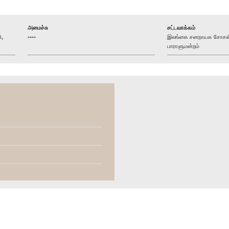
அமைச்சு
சட்டவாக்கம்
ி,
----
இலங்கை சனநாயக சோசலிச
பாராளுமன்றம்