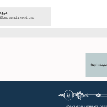
ித்தார்
்திக அனுருத்த ஹேரத், பா.உ.
இந்தப் பக்கத்