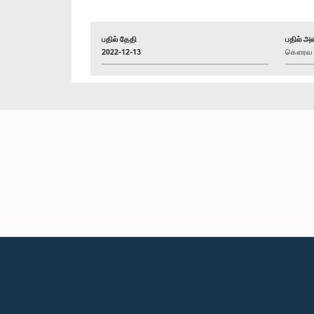
பதில் தேதி
பதில் அள
2022-12-13
கௌரவ இந