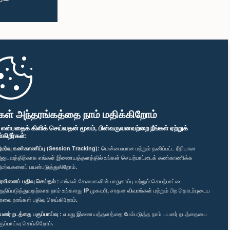
கள் அந்தரங்கத்தை நாம் மதிக்கிறோம்
" என்பதைக் கிளிக் செய்வதன் மூலம், பின்வருவனவற்றை நீங்கள் ஏற்றுக்
ிறீர்கள்:
மர்வு கண்காணிப்பு (Session Tracking):
மென்மையான மற்றும் தனிப்பட்ட ரீதியான
னுபவத்திற்காக எங்கள் இணையத்தளத்தில் உங்கள் செயற்பாட்டைக் கண்காணிக்க
மர்வுகளைப் பயன்படுத்துகிறோம்.
ரவினைப் பதிவு செய்தல் :
எங்கள் சேவைகளின் பாதுகாப்பு மற்றும் செயற்பாட்டை
றுதிப்படுத்துவதற்காக நாம் உங்களது IP முகவரி, சாதன விவரங்கள் மற்றும் பிற தொடர்புடைய
ரவை நாங்கள் பதிவு செய்கிறோம்.
யனர் நடத்தை பகுப்பாய்வு :
எமது இணையத்தளத்தை மேம்படுத்த நாம் பயனர் நடத்தையை
குப்பாய்வு செய்கிறோம்.