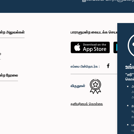
ன்ற அலுவல்கள்
பாராளுமன்ற கையடக்க செயலி
்
உங்
எம்மை பின்தொடர்க :
"சரி
ன்ற நேரலை
கொள்க
விருதுகள்
அ
அ
அ
தனியுரிமைக் கொள்கை
த
உ
த
ப
ப