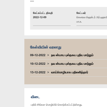
----
கேட்கப்பட்ட திகதி
கேட்டவர்
2022-12-09
கௌரவ ஹெக்டர் அப்புஹாம
பா.உ.
கேள்வியின் வரலாறு
09-12-2022
நவ ன்யாய புஸ்தகய புதிய மாற்றும்
10-12-2022
நவ ன்யாய புஸ்தகய புதிய மாற்றும்
13-12-2022
வாய்மொழியாக பதிலளித்தார்
விடை
பதில் சிங்கள மொழியில் கொடுக்கப்பட்டுள்ளது.