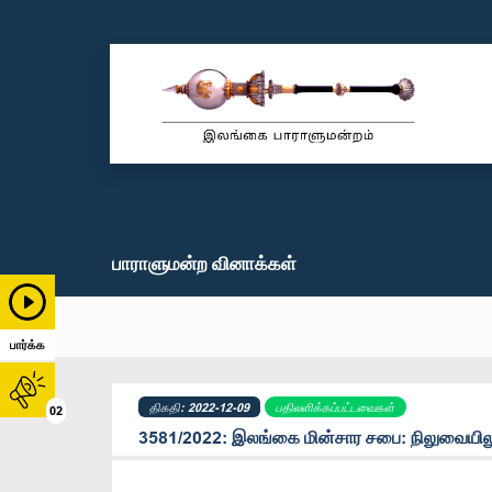
பாராளுமன்ற வினாக்கள்
பார்க்க
திகதி: 2022-12-09
பதிலளிக்கப்பட்டவைகள்
02
3581/2022: இலங்கை மின்சார சபை: நிலுவையிலுள