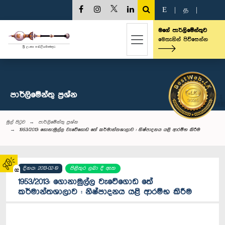
E
|
த
|
මගේ පාර්ලිමේන්තුව
මෙතැනින් පිවිසෙන්න
පාර්ලි‌මේන්තු‌ ප්‍රශ්න
මුල් පිටුව
පාර්ලි‌මේන්තු‌ ප්‍රශ්න
1953/2013: ගොනාමුල්ල වැවේගොඩ තේ කර්මාන්තශාලාව : නිෂ්පාදනය යළි ආරම්භ කිරීම
දිනය: 2013-02-19
පිළිතුර ලබා දී ඇත
02
1953/2013: ගොනාමුල්ල වැවේගොඩ තේ
කර්මාන්තශාලාව : නිෂ්පාදනය යළි ආරම්භ කිරීම