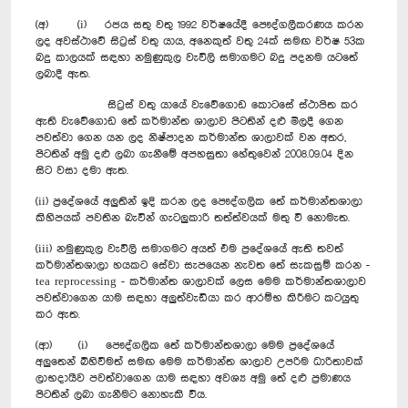
(අ) (i) රජය සතු වතු 1992 වර්ෂයේදී පෞද්ගලීකරණය කරන
ලද අවස්ථාවේ සිට්‍රස් වතු යාය, අනෙකුත් වතු 24ක් සමඟ වර්ෂ 53ක
බදු කාලයක් සඳහා නමුණුකුල වැවිලි සමාගමට බදු පදනම යටතේ
ලබාදී ඇත.
සිට්‍රස් වතු යායේ වැවේගොඩ කොටසේ ස්ථාපිත කර
ඇති වැවේගොඩ තේ කර්මාන්ත ශාලාව පිටතින් දළු මිලදී ගෙන
පවත්වා ගෙන යන ලද නිෂ්පාදන කර්මාන්ත ශාලාවක් වන අතර,
පිටතින් අමු දළු ලබා ගැනීමේ අපහසුතා හේතුවෙන් 2008.09.04 දින
සිට වසා දමා ඇත.
(ii) ප්‍රදේශයේ අලුතින් ඉදි කරන ලද පෞද්ගලික තේ කර්මාන්තශාලා
කිහිපයක් පවතින බැවින් ගැටලුකාරි තත්ත්වයක් මතු වී නොමැත.
(iii) නමුණුකුල වැවිලි සමාගමට අයත් එම ප්‍රදේශයේ ඇති තවත්
කර්මාන්තශාලා හයකට සේවා සැපයෙන නැවත තේ සැකසුම් කරන -
tea reprocessing - කර්මාන්ත ශාලාවක් ලෙස මෙම කර්මාන්තශාලාව
පවත්වාගෙන යාම සඳහා අලුත්වැඩියා කර ආරම්භ කිරීමට කටයුතු
කර ඇත.
(ආ) (i) පෞද්ගලික තේ කර්මාන්තශාලා මෙම ප්‍රදේශයේ
අලුතෙන් බිහිවීමත් සමඟ මෙම කර්මාන්ත ශාලාව උපරිම ධාරිතාවක්
ලාභදායීව පවත්වාගෙන යාම සඳහා අවශ්‍ය අමු තේ දළු ප්‍රමාණය
පිටතින් ලබා ගැනීමට නොහැකි විය.