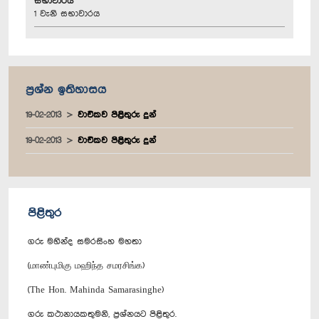
සභාවාරය
1 වැනි සභාවාරය
ප්‍රශ්න ඉතිහාසය
19-02-2013
වාචිකව පිළිතුරු දුන්
19-02-2013
වාචිකව පිළිතුරු දුන්
පිළිතුර
ගරු මහින්ද සමරසිංහ මහතා
(மாண்புமிகு மஹிந்த சமரசிங்க)
(The Hon. Mahinda Samarasinghe)
ගරු කථානායකතුමනි, ප්‍රශ්නයට පිළිතුර.