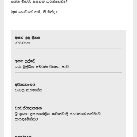
යන්න එතුමා සඳහන් කරන්නෙහිද?
(ඇ) නොඑසේ නම්, ඒ මන්ද?
අසන ලද දිනය
2013-02-19
අසන ලද්දේ
ගරු බුද්ධික පතිරණ මහතා, පා.ම.
අමාත්‍යාංශය
වැවිලි කර්මාන්ත
ව්‍යවස්ථාදායකය
ශ්‍රී ලංකා ප්‍රජාතාන්ත්‍රික සමාජවාදී ජනරජයේ හත්වැනි
පාර්ලිමේන්තුව