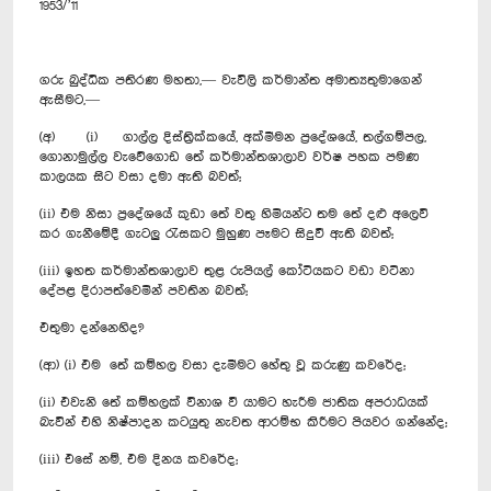
1953/’11
ගරු බුද්ධික පතිරණ මහතා,— වැවිලි කර්මාන්ත අමාත්‍යතුමාගෙන්
ඇසීමට,—
(අ) (i) ගාල්ල දිස්ත්‍රික්කයේ, අක්මීමන ප්‍රදේශයේ, තල්ගම්පල,
ගොනාමුල්ල වැවේගොඩ තේ කර්මාන්තශාලාව වර්ෂ පහක පමණ
කාලයක සිට වසා දමා ඇති බවත්;
(ii) එම නිසා ප්‍රදේශයේ කුඩා තේ වතු හිමියන්ට තම තේ දළු අලෙවි
කර ගැනීමේදී ගැටලු රැසකට මුහුණ පෑමට සිදුවී ඇති බවත්;
(iii) ඉහත කර්මාන්තශාලාව තුළ රුපියල් කෝටියකට වඩා වටිනා
දේපළ දිරාපත්වෙමින් පවතින බවත්;
එතුමා දන්නෙහිද?
(ආ) (i) එම තේ කම්හල වසා දැමීමට හේතු වූ කරුණු කවරේද;
(ii) එවැනි තේ කම්හලක් විනාශ වී යාමට හැරීම ජාතික අපරාධයක්
බැවින් එහි නිෂ්පාදන කටයුතු නැවත ආරම්භ කිරීමට පියවර ගන්නේද;
(iii) එසේ නම්, එම දිනය කවරේද;