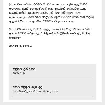
(ii) නැවත ආරම්භ කිරීමට පියවර ගෙන ඇත. නමුණුකුල වැවිලි
සමාගමට අයත් එම ප්‍රදේශයේ ඇති අනෙකුත් කර්මාන්ත ශාලා
හයකට සේවා සැපයෙන නැවත තේ සැකසුම් කරන - tea
reprocessing - කර්මාන්ත ශාලාවක් ලෙස පවත්වා ගෙන යාම සඳහා
ඇලුත්වැඩියා කර ආරම්භ කිරීමට කටයුතු කර ඇත.
(iii) කර්මාන්තශාලාව 2013 අප්‍රේල් මාසයේ 1වැනි දා විවෘත කරන්න
සූදානම් බවට නමුණුකුල වැවිලි සමාගම ලිඛිතව අපට දැනුම් දීලා
තිබෙනවා.
(ඇ) අදාළ නොවේ.
පිළිතුරු දුන් දිනය
2013-02-19
විසින් පිළිතුරු දෙන ලදී
ගරු මහින්ද සමරසිංහ මහතා, පා.ම.