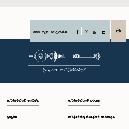
Facebook
මෙම පිටුව බෙදාගන්න
X
WhatsApp
LinkedIn
පාර්ලි‌මේන්තුව නරඹන්න
පාර්ලිමේන්තුවේ කටයුතු
දැනුමට
පාර්ලිමේන්තු මහලේකම් කාර්යාලය