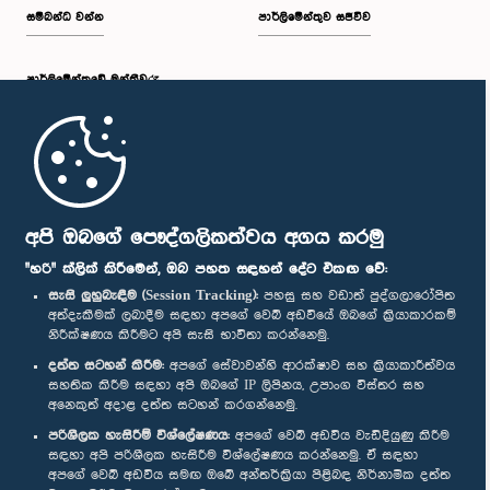
සම්බන්ධ වන්න
පාර්ලිමේන්තුව සජීවීව
පාර්ලි‌මේන්තුවේ මන්ත්‍රීවරු
මුල් පිටුව
පාර්ලිමේන්තු ජංගම යෙදුම
අපි ඔබගේ පෞද්ගලිකත්වය අගය කරමු
"හරි" ක්ලික් කිරීමෙන්, ඔබ පහත සඳහන් දේට එකඟ වේ:
සැසි ලුහුබැඳීම (Session Tracking):
පහසු සහ වඩාත් පුද්ගලාරෝපිත
අත්දැකීමක් ලබාදීම සඳහා අපගේ වෙබ් අඩවියේ ඔබගේ ක්‍රියාකාරකම්
නිරීක්ෂණය කිරීමට අපි සැසි භාවිතා කරන්නෙමු.
අප හා සම්බන්ධ වී සිටින්න :
දත්ත සටහන් කිරීම:
අපගේ සේවාවන්හි ආරක්ෂාව සහ ක්‍රියාකාරීත්වය
සහතික කිරීම සඳහා අපි ඔබගේ IP ලිපිනය, උපාංග විස්තර සහ
අනෙකුත් අදාළ දත්ත සටහන් කරගන්නෙමු.
සම්මාන
පරිශීලක හැසිරීම් විශ්ලේෂණය:
අපගේ වෙබ් අඩවිය වැඩිදියුණු කිරීම
සඳහා අපි පරිශීලක හැසිරීම විශ්ලේෂණය කරන්නෙමු. ඒ සඳහා
අපගේ වෙබ් අඩවිය සමඟ ඔබේ අන්තර්ක්‍රියා පිළිබඳ නිර්නාමික දත්ත