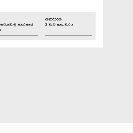
සභාවාරය
්‍රික සමාජවාදී ජනරජයේ
3 වැනි සභාවාරය
ව