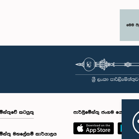
මෙම පි
මේන්තුවේ කටයුතු
පාර්ලිමේන්තු ජංගම යෙදුම
මේන්තු මහලේකම් කාර්යාලය