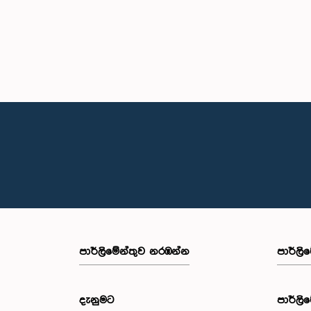
පාර්ලි‌මේන්තුව නරඹන්න
පාර්ලි
දැනුමට
පාර්ලි