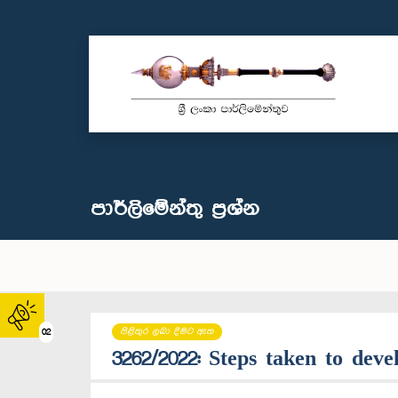
පාර්ලි‌මේන්තු‌ ප්‍රශ්න
පිළිතුර ලබා දීමට ඇත
02
3262/2022: Steps taken to deve