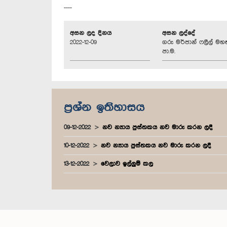
----
අසන ලද දිනය
අසන ලද්දේ
2022-12-09
ගරු මර්ජාන් ෆලීල් මහත
පා.ම.
ප්‍රශ්න ඉතිහාසය
09-12-2022
නව න්‍යාය පුස්තකය නව මාරු කරන ලදී
10-12-2022
නව න්‍යාය පුස්තකය නව මාරු කරන ලදී
13-12-2022
වෙලාව ඉල්ලුම් කල