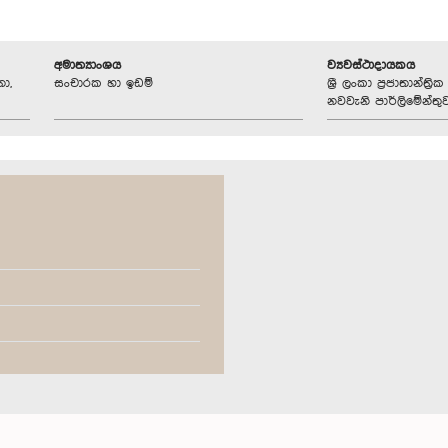
අමාත්‍යාංශය
ව්‍යවස්ථාදායකය
ා,
සංචාරක හා ඉඩම්
ශ්‍රී ලංකා ප්‍රජාතාන්ත
නවවැනි පාර්ලිමේන්තු