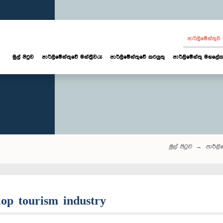
පාර්ලි‌මේන්තු
මුල් පිටුව
පාර්ලි‌මේන්තුවේ මන්ත්‍රීවරු
පාර්ලිමේන්තුවේ කටයුතු
පාර්ලිමේන්තු මහලේක
මුල් පිටුව
පාර්ලි‌ම
lop tourism industry