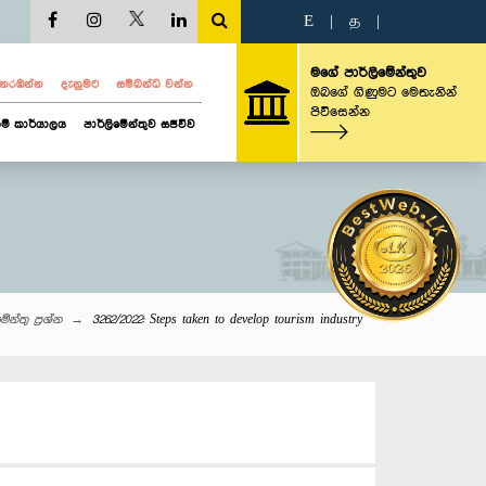
E
|
த
|
මගේ පාර්ලිමේන්තුව
ව නරඹන්න
දැනුමට
සම්බන්ධ වන්න
ඔබගේ ගිණුමට මෙතැනින්
පිවිසෙන්න
ම් කාර්යාලය
පාර්ලිමේන්තුව සජීවීව
ේන්තු‌ ප්‍රශ්න
3262/2022: Steps taken to develop tourism industry