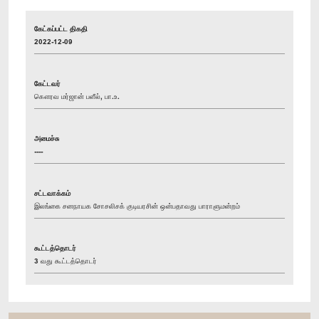
கேட்கப்பட்ட திகதி
2022-12-09
கேட்டவர்
கௌரவ மர்ஜான் பளீல், பா.உ.
அமைச்சு
----
சட்டவாக்கம்
இலங்கை சனநாயக சோசலிசக் குடியரசின் ஒன்பதாவது பாராளுமன்றம்
கூட்டத்தொடர்
3 வது கூட்டத்தொடர்