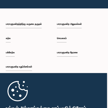
பாராளுமன்றத்திற்கு வருகை தருதல்
பாராளுமன்ற அலுவல்கள்
கற்க
செயலகம்
பங்கேற்க
பாராளுமன்ற நேரலை
பாராளுமன்ற உறுப்பினர்கள்
முதற்பக்கம்
பாராளுமன்ற கையடக்க செயலி