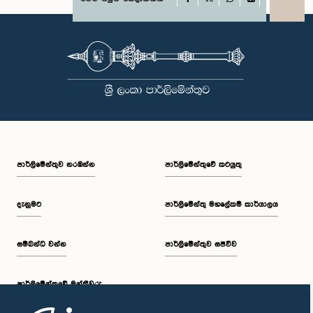
X
WhatsApp
LinkedIn
පාර්ලි‌මේන්තුව නරඹන්න
පාර්ලිමේන්තුවේ කටයුතු
දැනුමට
පාර්ලිමේන්තු මහලේකම් කාර්යාලය
සම්බන්ධ වන්න
පාර්ලිමේන්තුව සජීවීව
පාර්ලි‌මේන්තුවේ මන්ත්‍රීවරු