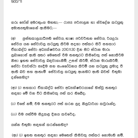
1900/’11
ගරු ජෝන් අමරතුංග මහතා,— රාජ්‍ය පරිපාලන හා ස්වදේශ කටයුතු
අමාත්‍යතුමාගෙන් ඇසීමට,—
(අ) පුස්තකාලයාධිපති සේවය, භාෂා පරිවර්තන සේවය, රියදුරු
සේවය යන සේවාවල කටයුතු කිරීම සදහා පත්කර සිටි සහකාර
ඒකාබද්ධ සේවා අධ්‍යක්ෂවරිය 2010.11.30 දින සිට ස්ථාන මාරු
ලබාගොස් ඇති අතර මෙතෙක් එම තනතුරට කිසිවෙකු පත් නොකිරීම
නිසා ඉහත ‍සේවාවල බඳවාගැනීම්, උසස් කිරීම්, ස්ථාන මාරුකිරීම්,
සේවා ව්‍යවස්ථා සෑදීම සහ සංශෝධනය කිරීම් යන කටයුතු ප්‍රමාද වී
ඇති බව සහ ඇතැම් සේවාවල කටයුතු ඇනහිට ඇති බවත් එතුමා
දන්නෙහිද?
(ආ) (i) සහකාර ඒකාබද්ධ සේවා අධ්‍යක්ෂවරයාගේ හිස්වූ තනතුර
සඳහා මේ වන විට කිසිවෙකු පත් කර තිබේද;
(ii) එසේ නම්, එම තනතුරට පත් කරන ලද නිලධාරියා කවුරුන්ද;
(iii) එම පත්වීම සිදුකළ දිනය කවරේද;
යන්න එතුමා සඳහන් කරන්නෙහිද?
(ඇ) (i) ඉහත තනතුර සඳහා මෙතෙක් කිසිවකු පත්කර නොමැති නම්,