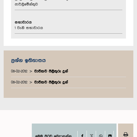
පාර්ලිමේන්තුව
සභාවාරය
1 වැනි සභාවාරය
ප්‍රශ්න ඉතිහාසය
08-02-2012
වාචිකව පිළිතුරු දුන්
08-02-2012
වාචිකව පිළිතුරු දුන්
Facebook
මෙම පිටුව බෙදාගන්න