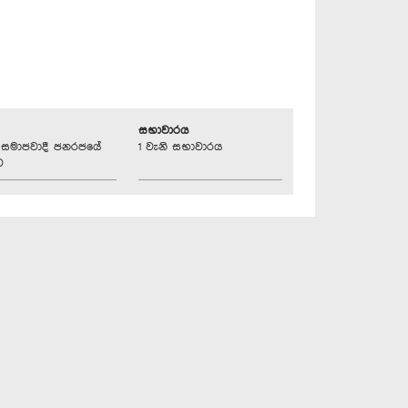
සභාවාරය
්‍රික සමාජවාදී ජනරජයේ
1 වැනි සභාවාරය
ව