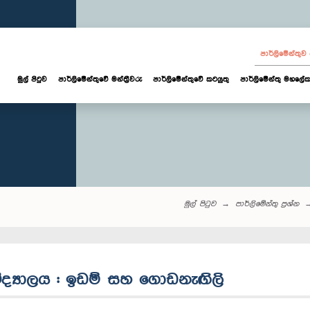
පාර්ලි‌මේන්තු
මුල් පිටුව
පාර්ලි‌මේන්තුවේ මන්ත්‍රීවරු
පාර්ලිමේන්තුවේ කටයුතු
පාර්ලිමේන්තු මහලේක
මුල් පිටුව
පාර්ලි‌මේන්තු‌ ප්‍රශ්න
 විද්‍යාලය : ඉඩම් සහ ගොඩනැඟිලි