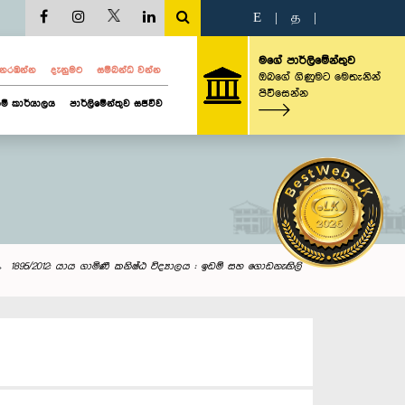
E
|
த
|
මගේ පාර්ලිමේන්තුව
ව නරඹන්න
දැනුමට
සම්බන්ධ වන්න
ඔබගේ ගිණුමට මෙතැනින්
පිවිසෙන්න
ම් කාර්යාලය
පාර්ලිමේන්තුව සජීවීව
1895/2012: යාය ගාමිණී කනිෂ්ඨ විද්‍යාලය : ඉඩම් සහ ගොඩනැඟිලි