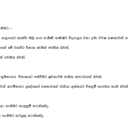
ඇසීමට,—
පන කලාපයට අයත්ව තිබූ යාය ගාමිණී කණිෂ්ඨ විද්‍යාලය වසා දමා වර්ෂ ගණනාවක් ග
ක් මේ වනවිට විනාශ වෙමින් පවතින බවත්;
ක් පවතින බවත්;
සහ භූමිභාගය විනාශයට පත්වීමට ඉඩහැරීම ජාතික අපරාධයක් බවත්;
ලාවක් ආරම්භකර ප්‍රදේශයේ ජනතාවගේ රැකියා ප්‍රශ්නයට විසඳුම් සැපයිය හැකි බවත්
ොදා ගැනීමට සැලසුම් කරන්නේද;
ා ගැනීමට කටයුතු කරන්නේද;