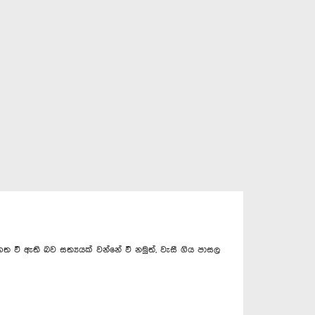
ත වී ඇති බව සත්‍යයක් වන්නේ වී නමුත්, වැසී ගිය පාසල