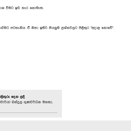
ිනාශ වීමට ඉඩ හැර නොමැත.
්මට පටහැනිය. ඒ නිසා ඉතිරි සියලුම ප්‍රශ්නවලට පිළිතුර "අදාළ ‍නොවේ".
පිළිතුරු දෙන ලදී
චාර්ය) බන්දුල ගුණවර්ධන මහතා,