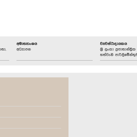
අමාත්‍යාංශය
ව්‍යවස්ථාදායකය
හතා,
අධ්‍යාපන
ශ්‍රී ලංකා ප්‍රජාතාන්ත
හත්වැනි පාර්ලිමේන්තු