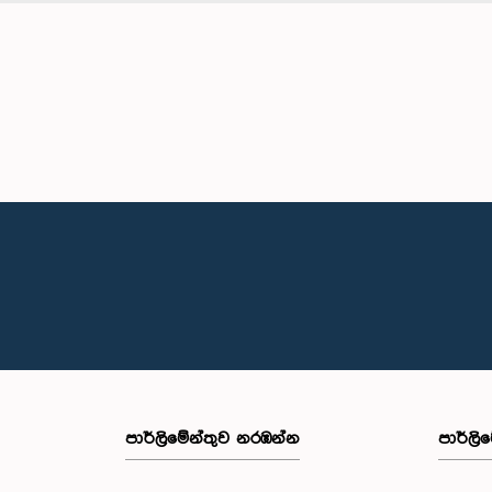
පාර්ලි‌මේන්තුව නරඹන්න
පාර්ලි