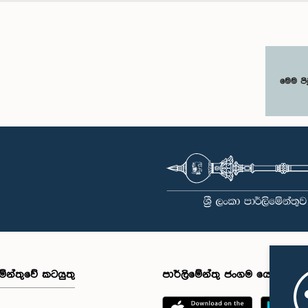
මෙම පි
මේන්තුවේ කටයුතු
පාර්ලිමේන්තු ජංගම යෙදුම