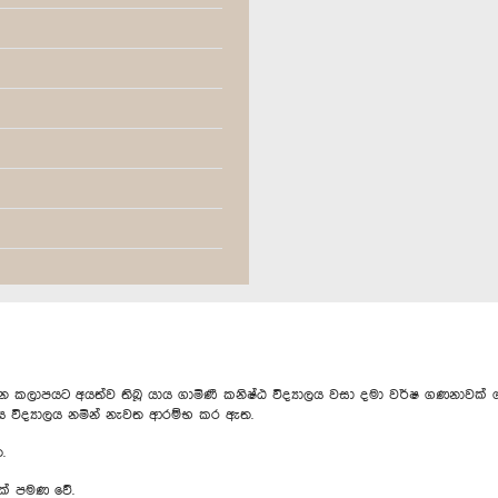
පන කලාපයට අයත්ව තිබූ යාය ගාමිණී කනිෂ්ඨ විද්‍යාලය වසා දමා වර්ෂ ගණනාවක් ග
ජය විද්‍යාලය නමින් නැවත ආරම්භ කර ඇත.
.
12ක් පමණ වේ.