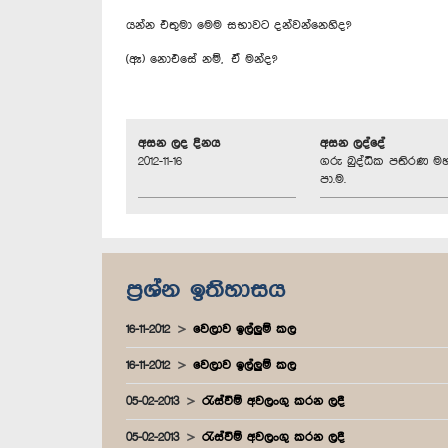
යන්න එතුමා මෙම සභාවට දන්වන්නෙහිද?
(ඈ) නොඑසේ නම්, ඒ මන්ද?
අසන ලද දිනය
අසන ලද්දේ
2012-11-16
ගරු බුද්ධික පතිරණ ම
පා.ම.
ප්‍රශ්න ඉතිහාසය
16-11-2012
වෙලාව ඉල්ලුම් කල
16-11-2012
වෙලාව ඉල්ලුම් කල
05-02-2013
රැස්වීම් අවලංගු කරන ලදී
05-02-2013
රැස්වීම් අවලංගු කරන ලදී