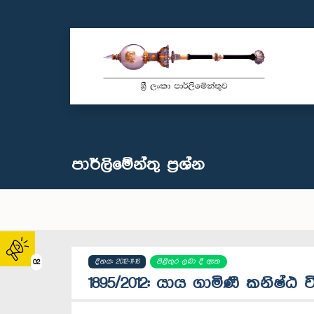
පාර්ලි‌මේන්තු‌ ප්‍රශ්න
දිනය: 2012-11-16
පිළිතුර ලබා දී ඇත
02
1895/2012: යාය ගාමිණී කනිෂ්ඨ