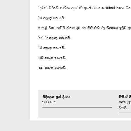
(ආ) (i) එවැනි ජාතික අපරාධ අපේ රජය කරන්නේ නැත. ව
(ii) අදාළ නොවේ.
පාසල් වසා කර්මාන්තශාලා ඇරඹීම මහින්ද චින්තන ඉදිරි දැක
(ඇ) (i) අදාළ නොවේ.
(ii) අදාළ නොවේ.
(iii) අදාළ නොවේ.
(ඈ) අදාළ නොවේ.
පිළිතුරු දුන් දිනය
විසින් 
2013-12-12
ගරු (ආ
පා.ම.