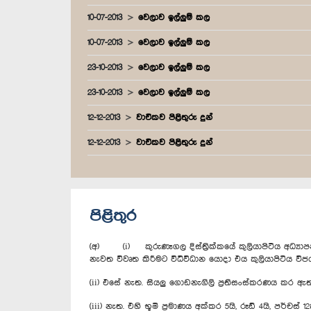
10-07-2013
වෙලාව ඉල්ලුම් කල
10-07-2013
වෙලාව ඉල්ලුම් කල
23-10-2013
වෙලාව ඉල්ලුම් කල
23-10-2013
වෙලාව ඉල්ලුම් කල
12-12-2013
වාචිකව පිළිතුරු දුන්
12-12-2013
වාචිකව පිළිතුරු දුන්
පිළිතුර
(අ) (i) කුරුණෑගල දිස්ත්‍රික්කයේ කුලියාපිටිය අධ්‍යා
නැවත විවෘත කිරීමට විධිවිධාන යොදා එය කුලියාපිටිය වි
(ii) එසේ නැත. සියලු ගොඩනැගිලි ප්‍රතිසංස්කරණය කර ඇත
(iii) නැත. එහි භූමි ප්‍රමාණය අක්කර 5යි, රූඩ් 4යි, පර්චස් 