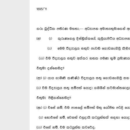
1895/’11
ගරු බුද්ධික පතිරණ මහතා,— අධ්‍යාපන අමාත්‍යතුමාගෙන් 
(අ) (i) කුරුණෑගල දිස්ත්‍රික්කයේ, කුලියාපිටිය අධ්‍යා
(ii) මෙම විද්‍යාලය සතුව පැවති ගොඩනැගිලි කිහිපය
(iii) එම විද්‍යාලය සතුව අක්කර හතක පමණ භූමි ප්‍රමාණය
එතුමා දන්නෙහිද?
(ආ) (i) යාය ගාමිණී කණිෂ්ඨ විද්‍යාලය සතු ගොඩනැගිලි 
(ii) එම විද්‍යාලය සතු සම්පත් යොදා ගනිමින් කර්මාන්තශා
එතුමා පිළිගන්නෙහිද?
(ඇ) (i) එසේ නම්, එම පාසලේ සම්පත් මතු යෝජිත පරිදි ය
(ii) නොඑ‍සේ නම්, වෙනත් ඵලදායී කටයුත්තක් සඳහා යොද
(iii) එසේ නම්, එම කටයුත්ත කවරේද;