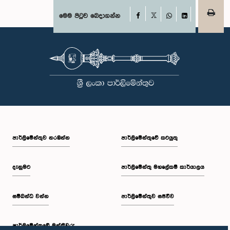
Facebook
මෙම පිටුව බෙදාගන්න
X
WhatsApp
LinkedIn
පාර්ලි‌මේන්තුව නරඹන්න
පාර්ලිමේන්තුවේ කටයුතු
දැනුමට
පාර්ලිමේන්තු මහලේකම් කාර්යාලය
සම්බන්ධ වන්න
පාර්ලිමේන්තුව සජීවීව
පාර්ලි‌මේන්තුවේ මන්ත්‍රීවරු