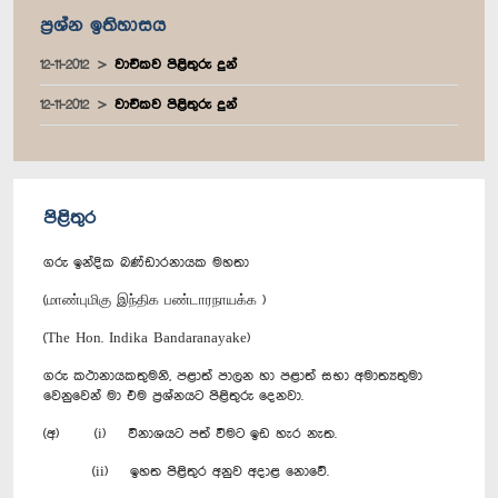
ප්‍රශ්න ඉතිහාසය
12-11-2012
වාචිකව පිළිතුරු දුන්
12-11-2012
වාචිකව පිළිතුරු දුන්
පිළිතුර
ගරු ඉන්දික බණ්ඩාරනායක මහතා
(மாண்புமிகு இந்திக பண்டாரநாயக்க )
(The Hon. Indika Bandaranayake)
ගරු කථානායකතුමනි, පළාත් පාලන හා පළාත් සභා අමාත්‍යතුමා
වෙනුවෙන් මා එම ප්‍රශ්නයට පිළිතුරු දෙනවා.
(අ) (i) විනාශයට පත් වීමට ඉඩ හැර නැත.
(ii) ඉහත පිළිතුර අනුව අදාළ නොවේ.