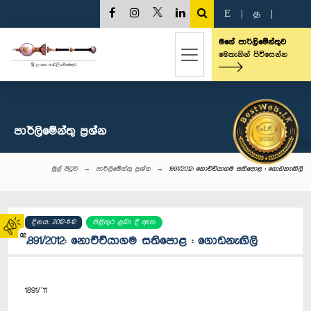
E
|
த
|
මගේ පාර්ලිමේන්තුව
මෙතැනින් පිවිසෙන්න
පාර්ලි‌මේන්තු‌ ප්‍රශ්න
මුල් පිටුව
පාර්ලි‌මේන්තු‌ ප්‍රශ්න
1891/2012: නොච්චියාගම සතිපොළ : ගොඩනැඟිලි
දිනය: 2012-11-12
පිළිතුර ලබා දී ඇත
02
1891/2012: නොච්චියාගම සතිපොළ : ගොඩනැඟිලි
1891/’11