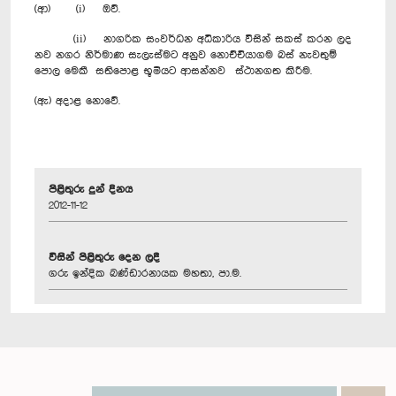
(ආ) (i) ඔව්.
(ii) නාගරික සංවර්ධන අධිකාරිය විසින් සකස් කරන ලද
නව නගර නිර්මාණ සැලැස්මට අනුව නොච්චියාගම බස් නැවතුම්
පොල මෙකී සතිපොළ භූමියට ආසන්නව ස්ථානගත කිරීම.
(ඇ) අදාළ නොවේ.
පිළිතුරු දුන් දිනය
2012-11-12
විසින් පිළිතුරු දෙන ලදී
ගරු ඉන්දික බණ්ඩාරනායක මහතා, පා.ම.