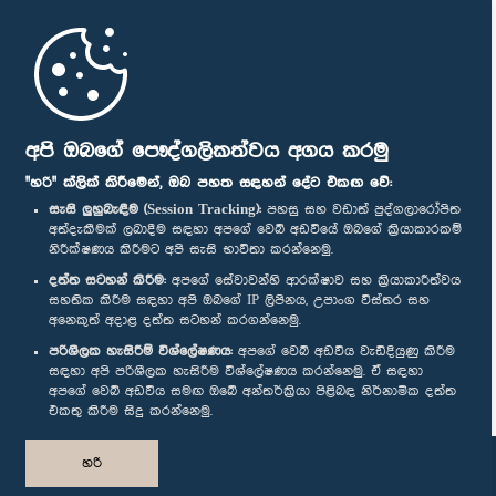
මුල් පිටුව
පාර්ලිමේන්තු ජංගම යෙදුම
අපි ඔබගේ පෞද්ගලිකත්වය අගය කරමු
"හරි" ක්ලික් කිරීමෙන්, ඔබ පහත සඳහන් දේට එකඟ වේ:
සැසි ලුහුබැඳීම (Session Tracking):
පහසු සහ වඩාත් පුද්ගලාරෝපිත
අත්දැකීමක් ලබාදීම සඳහා අපගේ වෙබ් අඩවියේ ඔබගේ ක්‍රියාකාරකම්
නිරීක්ෂණය කිරීමට අපි සැසි භාවිතා කරන්නෙමු.
අප හා සම්බන්ධ වී සිටින්න :
දත්ත සටහන් කිරීම:
අපගේ සේවාවන්හි ආරක්ෂාව සහ ක්‍රියාකාරීත්වය
සහතික කිරීම සඳහා අපි ඔබගේ IP ලිපිනය, උපාංග විස්තර සහ
අනෙකුත් අදාළ දත්ත සටහන් කරගන්නෙමු.
සම්මාන
පරිශීලක හැසිරීම් විශ්ලේෂණය:
අපගේ වෙබ් අඩවිය වැඩිදියුණු කිරීම
සඳහා අපි පරිශීලක හැසිරීම විශ්ලේෂණය කරන්නෙමු. ඒ සඳහා
අපගේ වෙබ් අඩවිය සමඟ ඔබේ අන්තර්ක්‍රියා පිළිබඳ නිර්නාමික දත්ත
පෞද්ගලිකත්ව ප්‍රතිපත්තිය
එකතු කිරීම සිදු කරන්නෙමු.
© ශ්‍රී ලංකා පාර්ලි‌මේන්තුව.
හරි
සියලු හිමිකම් ඇවිරිණි.
නිර්මාණය සහ සංවර්ධනය
TekGeeks