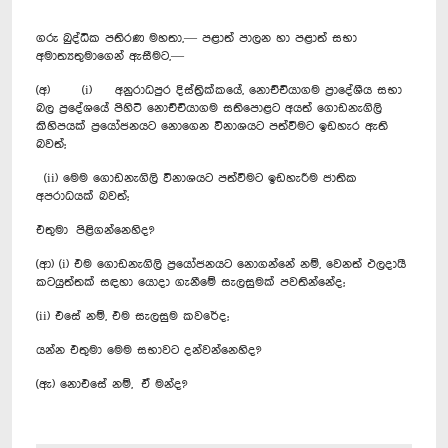
ගරු බුද්ධික පතිරණ මහතා,— පළාත් පාලන හා පළාත් සභා
අමාත්‍යතුමාගෙන් ඇසීමට,—
(අ) (i) අනුරාධපුර දිස්ත්‍රික්කයේ, ‍නොච්චි‍යාගම ප්‍රාදේශීය සභා
බල ප්‍රදේශයේ පිහිටි නොච්චියාගම සතිපොළට අයත් ගොඩනැගිලි
කිහිපයක් ප්‍ර‍යෝජනයට ‍නොගෙන විනාශයට පත්වීමට ඉඩහැර ඇති
බවත්;
(ii) මෙම ගොඩනැගිලි විනාශ‍යට පත්වීමට ඉඩහැරීම ජාතික
අපරාධයක් බවත්;
එතුමා පිළිගන්නෙහිද?
(ආ) (i) එම ගොඩනැගිලි ප්‍රයෝජනයට නොගන්නේ නම්, වෙනත් ඵලදායී
කටයුත්තක් සඳහා යොදා ගැනීමේ සැලසුමක් පවතින්නේද;
(ii) එසේ නම්, එම සැ‍ලසුම කවරේද;
යන්න එතුමා මෙම සභාවට දන්වන්නෙහිද?
(ඇ) නොඑසේ නම්, ඒ මන්ද?