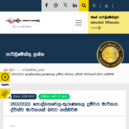
E
|
த
|
මගේ පාර්ලිමේන්තුව
මෙතැනින් පිවිසෙන්න
පාර්ලි‌මේන්තු‌ ප්‍රශ්න
මුල් පිටුව
පාර්ලි‌මේන්තු‌ ප්‍රශ්න
2602/2022: පොල්ගහවෙල-කුරුණෑගල දුම්රිය මාර්ගය: ද්විත්ව මාර්ගයක් බවට පත්කිරීම
බලන්න
දිනය: 2022-09-21
පිළිතුර ලබා දී ඇත
02
2602/2022: පොල්ගහවෙල-කුරුණෑගල දුම්රිය මාර්ගය:
ද්විත්ව මාර්ගයක් බවට පත්කිරීම
----