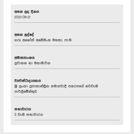
අසන ලද දිනය
2022-09-21
අසන ලද්දේ
ගරු අශෝක් අබේසිංහ මහතා, පා.ම.
අමාත්‍යාංශය
ප්‍රවාහන හා මහාමාර්ග
ව්‍යවස්ථාදායකය
ශ්‍රී ලංකා ප්‍රජාතාන්ත්‍රික සමාජවාදී ජනරජයේ නවවැනි
පාර්ලිමේන්තුව
සභාවාරය
3 වැනි සභාවාරය