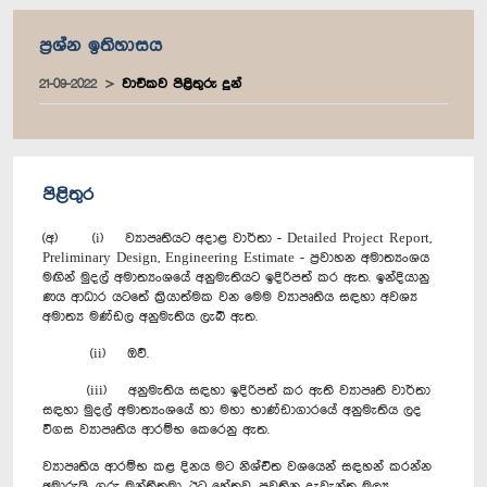
ප්‍රශ්න ඉතිහාසය
21-09-2022
වාචිකව පිළිතුරු දුන්
පිළිතුර
(අ) (i) ව්‍යාපෘතියට අදාළ වාර්තා - Detailed Project Report,
Preliminary Design, Engineering Estimate - ප්‍රවාහන අමාත්‍යංශය
මඟින් මුදල් අමාත්‍යංශයේ අනුමැතියට ඉදිරිපත් කර ඇත. ඉන්දියානු
ණය ආධාර යටතේ ක්‍රියාත්මක වන මෙම ව්‍යාපෘතිය සඳහා අවශ්‍ය
අමාත්‍ය මණ්ඩල අනුමැතිය ලැබී ඇත.
(ii) ඔව්.
(iii) අනුමැතිය සඳහා ඉදිරිපත් කර ඇති ව්‍යාපෘති වාර්තා
සඳහා මුදල් අමාත්‍යංශයේ හා මහා භාණ්ඩාගාරයේ අනුමැතිය ලද
විගස ව්‍යාපෘතිය ආරම්භ කෙරෙනු ඇත.
ව්‍යාපෘතිය ආරම්භ කළ දිනය මට නිශ්චිත වශයෙන් සඳහන් කරන්න
අමාරුයි, ගරු මන්ත්‍රීතුමා. ඊට හේතුව, පවතින දැවැන්ත මූල්‍ය