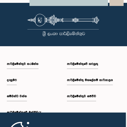
X
WhatsApp
LinkedIn
පාර්ලි‌මේන්තුව නරඹන්න
පාර්ලිමේන්තුවේ කටයුතු
දැනුමට
පාර්ලිමේන්තු මහලේකම් කාර්යාලය
සම්බන්ධ වන්න
පාර්ලිමේන්තුව සජීවීව
පාර්ලි‌මේන්තුවේ මන්ත්‍රීවරු