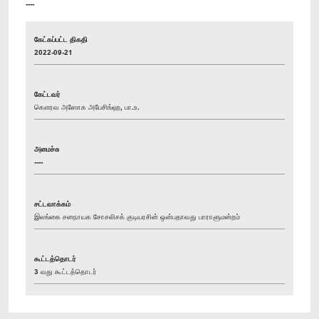
----
கேட்கப்பட்ட திகதி
2022-09-21
கேட்டவர்
கௌரவ அஸோக அபேசிங்ஹ, பா.உ.
அமைச்சு
----
சட்டவாக்கம்
இலங்கை சனநாயக சோசலிசக் குடியரசின் ஒன்பதாவது பாராளுமன்றம்
கூட்டத்தொடர்
3 வது கூட்டத்தொடர்