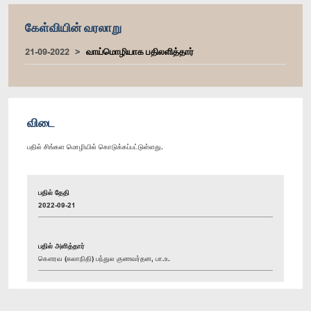
கேள்வியின் வரலாறு
21-09-2022
வாய்மொழியாக பதிலளித்தார்
விடை
பதில் சிங்கள மொழியில் கொடுக்கப்பட்டுள்ளது.
பதில் தேதி
2022-09-21
பதில் அளித்தார்
கௌரவ (கலாநிதி) பந்துல குணவர்தன, பா.உ.