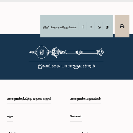
இந்தப் பக்கத்தை பகிர்ந்து கொள்க
Facebook
X
WhatsApp
LinkedIn
பாராளுமன்றத்திற்கு வருகை தருதல்
பாராளுமன்ற அலுவல்கள்
கற்க
செயலகம்