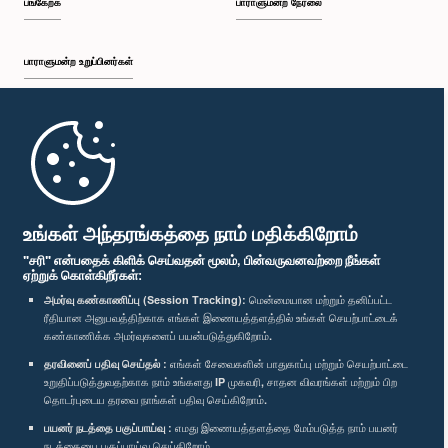
பங்கேற்க
பாராளுமன்ற நேரலை
பாராளுமன்ற உறுப்பினர்கள்
முதற்பக்கம்
பாராளுமன்ற கையடக்க செயலி
உங்கள் அந்தரங்கத்தை நாம் மதிக்கிறோம்
"சரி" என்பதைக் கிளிக் செய்வதன் மூலம், பின்வருவனவற்றை நீங்கள்
ஏற்றுக் கொள்கிறீர்கள்:
அமர்வு கண்காணிப்பு (Session Tracking):
மென்மையான மற்றும் தனிப்பட்ட
ரீதியான அனுபவத்திற்காக எங்கள் இணையத்தளத்தில் உங்கள் செயற்பாட்டைக்
எம்மை பின்தொடர்க :
கண்காணிக்க அமர்வுகளைப் பயன்படுத்துகிறோம்.
தரவினைப் பதிவு செய்தல் :
எங்கள் சேவைகளின் பாதுகாப்பு மற்றும் செயற்பாட்டை
விருதுகள்
உறுதிப்படுத்துவதற்காக நாம் உங்களது IP முகவரி, சாதன விவரங்கள் மற்றும் பிற
தொடர்புடைய தரவை நாங்கள் பதிவு செய்கிறோம்.
பயனர் நடத்தை பகுப்பாய்வு :
எமது இணையத்தளத்தை மேம்படுத்த நாம் பயனர்
தனியுரிமைக் கொள்கை
நடத்தையை பகுப்பாய்வு செய்கிறோம்.