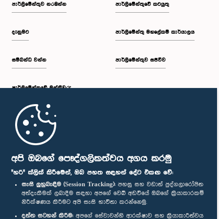
පාර්ලි‌මේන්තුව නරඹන්න
පාර්ලිමේන්තුවේ කටයුතු
දැනුමට
පාර්ලිමේන්තු මහලේකම් කාර්යාලය
සම්බන්ධ වන්න
පාර්ලිමේන්තුව සජීවීව
පාර්ලි‌මේන්තුවේ මන්ත්‍රීවරු
මුල් පිටුව
පාර්ලිමේන්තු ජංගම යෙදුම
අපි ඔබගේ පෞද්ගලිකත්වය අගය කරමු
"හරි" ක්ලික් කිරීමෙන්, ඔබ පහත සඳහන් දේට එකඟ වේ:
සැසි ලුහුබැඳීම (Session Tracking):
පහසු සහ වඩාත් පුද්ගලාරෝපිත
අත්දැකීමක් ලබාදීම සඳහා අපගේ වෙබ් අඩවියේ ඔබගේ ක්‍රියාකාරකම්
නිරීක්ෂණය කිරීමට අපි සැසි භාවිතා කරන්නෙමු.
අප හා සම්බන්ධ වී සිටින්න :
දත්ත සටහන් කිරීම:
අපගේ සේවාවන්හි ආරක්ෂාව සහ ක්‍රියාකාරීත්වය