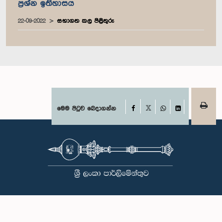
ප්‍රශ්න ඉතිහාසය
22-09-2022
සභාගත කල පිළිතුරු
Facebook
මෙම පිටුව බෙදාගන්න
X
WhatsApp
LinkedIn