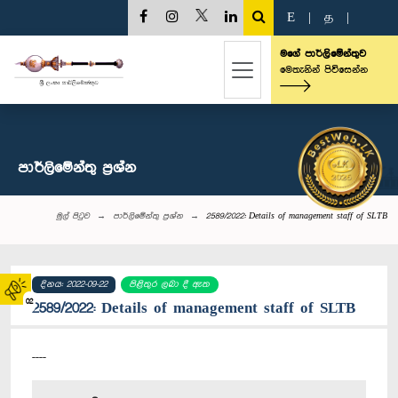
E
|
த
|
මගේ පාර්ලිමේන්තුව
මෙතැනින් පිවිසෙන්න
පාර්ලි‌මේන්තු‌ ප්‍රශ්න
මුල් පිටුව
පාර්ලි‌මේන්තු‌ ප්‍රශ්න
2589/2022: Details of management staff of SLTB
දිනය: 2022-09-22
පිළිතුර ලබා දී ඇත
02
2589/2022: Details of management staff of SLTB
----