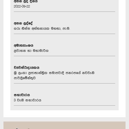
අසන ලද දිනය
2022-09-22
අසන ලද්දේ
ගරු තිස්ස අත්තනායක මහතා, පා.ම.
අමාත්‍යාංශය
ප්‍රවාහන හා මහාමාර්ග
ව්‍යවස්ථාදායකය
ශ්‍රී ලංකා ප්‍රජාතාන්ත්‍රික සමාජවාදී ජනරජයේ නවවැනි
පාර්ලිමේන්තුව
සභාවාරය
3 වැනි සභාවාරය