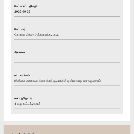
கேட்கப்பட்ட திகதி
2022-09-22
கேட்டவர்
கௌரவ திஸ்ஸ அத்தநாயக்க, பா.உ.
அமைச்சு
----
சட்டவாக்கம்
இலங்கை சனநாயக சோசலிசக் குடியரசின் ஒன்பதாவது பாராளுமன்றம்
கூட்டத்தொடர்
3 வது கூட்டத்தொடர்