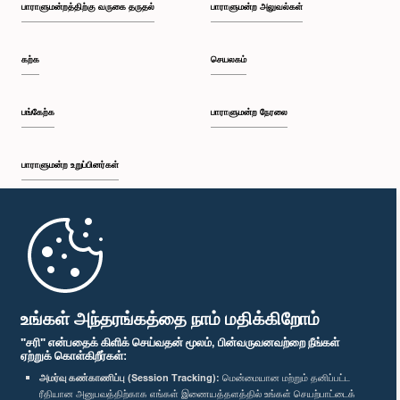
பாராளுமன்றத்திற்கு வருகை தருதல்
பாராளுமன்ற அலுவல்கள்
கற்க
செயலகம்
பங்கேற்க
பாராளுமன்ற நேரலை
பாராளுமன்ற உறுப்பினர்கள்
முதற்பக்கம்
பாராளுமன்ற கையடக்க செயலி
உங்கள் அந்தரங்கத்தை நாம் மதிக்கிறோம்
"சரி" என்பதைக் கிளிக் செய்வதன் மூலம், பின்வருவனவற்றை நீங்கள்
ஏற்றுக் கொள்கிறீர்கள்:
அமர்வு கண்காணிப்பு (Session Tracking):
மென்மையான மற்றும் தனிப்பட்ட
ரீதியான அனுபவத்திற்காக எங்கள் இணையத்தளத்தில் உங்கள் செயற்பாட்டைக்
எம்மை பின்தொடர்க :