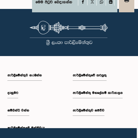
Facebook
මෙම පිටුව බෙදාගන්න
X
WhatsApp
LinkedIn
පාර්ලි‌මේන්තුව නරඹන්න
පාර්ලිමේන්තුවේ කටයුතු
දැනුමට
පාර්ලිමේන්තු මහලේකම් කාර්යාලය
සම්බන්ධ වන්න
පාර්ලිමේන්තුව සජීවීව
පාර්ලි‌මේන්තුවේ මන්ත්‍රීවරු