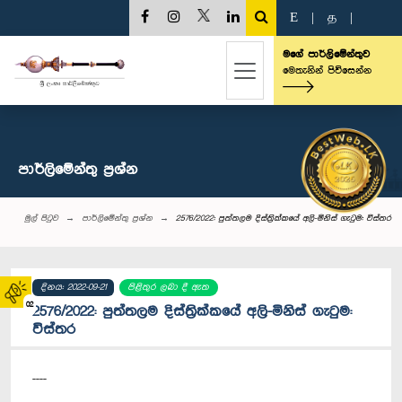
E
|
த
|
මගේ පාර්ලිමේන්තුව
මෙතැනින් පිවිසෙන්න
පාර්ලි‌මේන්තු‌ ප්‍රශ්න
මුල් පිටුව
පාර්ලි‌මේන්තු‌ ප්‍රශ්න
2576/2022: පුත්තලම දිස්ත්‍රික්කයේ අලි-මිනිස් ගැටුම: විස්තර
දිනය: 2022-09-21
පිළිතුර ලබා දී ඇත
02
2576/2022: පුත්තලම දිස්ත්‍රික්කයේ අලි-මිනිස් ගැටුම:
විස්තර
----