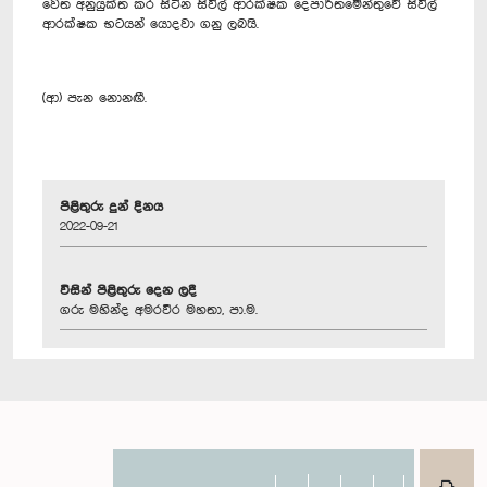
වෙත අනුයුක්ත කර සිටින සිවිල් ආරක්ෂක දෙපාර්තමේන්තුවේ සිවිල්
ආරක්ෂක භටයන් යොදවා ගනු ලබයි.
(ආ) පැන නොනඟී.
පිළිතුරු දුන් දිනය
2022-09-21
විසින් පිළිතුරු දෙන ලදී
ගරු මහින්ද අමරවීර මහතා, පා.ම.