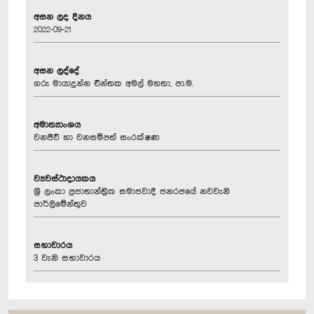
අසන ලද දිනය
2022-09-21
අසන ලද්දේ
ගරු මායාදුන්න චින්තක අමල් මහතා, පා.ම.
අමාත්‍යාංශය
වනජීවී හා වනසම්පත් සංරක්ෂණ
ව්‍යවස්ථාදායකය
ශ්‍රී ලංකා ප්‍රජාතාන්ත්‍රික සමාජවාදී ජනරජයේ නවවැනි
පාර්ලිමේන්තුව
සභාවාරය
3 වැනි සභාවාරය