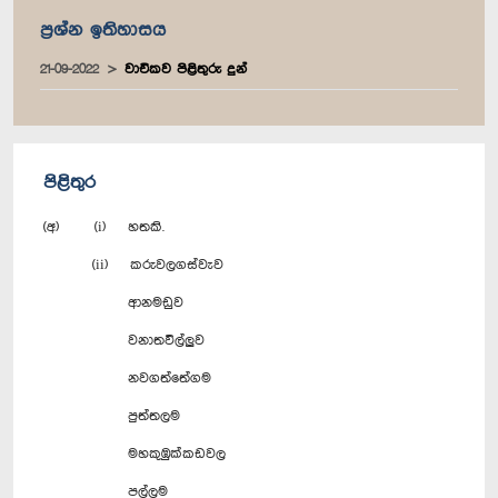
ප්‍රශ්න ඉතිහාසය
21-09-2022
වාචිකව පිළිතුරු දුන්
පිළිතුර
(අ) (i) හතකි.
(ii) කරුවලගස්වැව
ආනමඩුව
වනාතවිල්ලුව
නවගත්තේගම
පුත්තලම
මහකුඹුක්කඩවල
පල්ලම