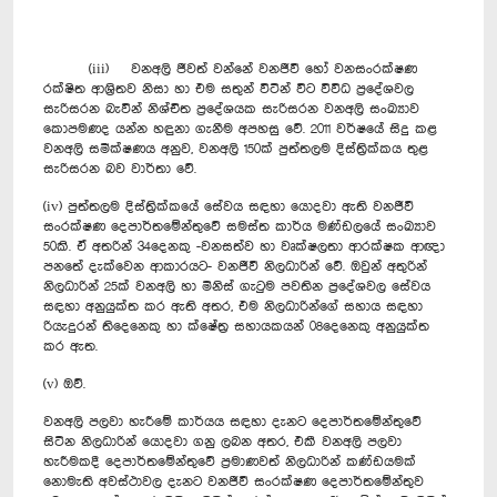
(iii) වනඅලි ජීවත් වන්නේ වනජීවී හෝ වනසංරක්ෂණ
රක්ෂිත ආශ්‍රිතව නිසා හා එම සතුන් විටින් විට විවිධ ප්‍රදේශවල
සැරිසරන බැවින් නිශ්චිත ප්‍රදේශයක සැරිසරන වනඅලි සංඛ්‍යාව
කොපමණද යන්න හඳුනා ගැනීම අපහසු වේ. 2011 වර්ෂයේ සිදු කළ
වනඅලි සමීක්ෂණය අනුව, වනඅලි 150ක් පුත්තලම දිස්ත්‍රික්කය තුළ
සැරිසරන බව වාර්තා වේ.
(iv) පුත්තලම දිස්ත්‍රික්කයේ සේවය සඳහා යොදවා ඇති වනජීවී
සංරක්ෂණ දෙපාර්තමේන්තුවේ සමස්ත කාර්ය මණ්ඩලයේ සංඛ්‍යාව
50කි. ඒ අතරින් 34දෙනකු -වනසත්ව හා වෘක්ෂලතා ආරක්ෂක ආඥා
පනතේ දැක්වෙන ආකාරයට- වනජීවී නිලධාරින් වේ. ඔවුන් අතුරින්
නිලධාරින් 25ක් වනඅලි හා මිනිස් ගැටුම පවතින ප්‍රදේශවල සේවය
සඳහා අනුයුක්ත කර ඇති අතර, එම නිලධාරින්ගේ සහාය සඳහා
රියැදුරන් තිදෙනෙකු හා ක්ෂේත්‍ර සහායකයන් 08දෙනෙකු අනුයුක්ත
කර ඇත.
(v) ඔව්.
වනඅලි පලවා හැරීමේ කාර්යය සඳහා දැනට දෙපාර්තමේන්තුවේ
සිටින නිලධාරින් යොදවා ගනු ලබන අතර, එකී වනඅලි පලවා
හැරීමකදී දෙපාර්තමේන්තුවේ ප්‍රමාණවත් නිලධාරින් කණ්ඩයමක්
නොමැති අවස්ථාවල දැනට වනජීවී සංරක්ෂණ දෙපාර්තමේන්තුව