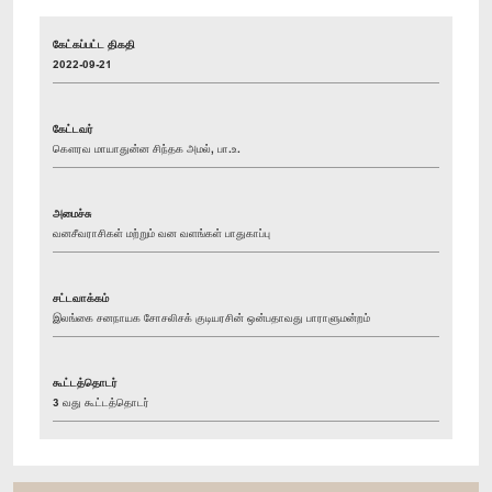
கேட்கப்பட்ட திகதி
2022-09-21
கேட்டவர்
கௌரவ மாயாதுன்ன சிந்தக அமல், பா.உ.
அமைச்சு
வனசீவராசிகள் மற்றும் வன வளங்கள் பாதுகாப்பு
சட்டவாக்கம்
இலங்கை சனநாயக சோசலிசக் குடியரசின் ஒன்பதாவது பாராளுமன்றம்
கூட்டத்தொடர்
3 வது கூட்டத்தொடர்