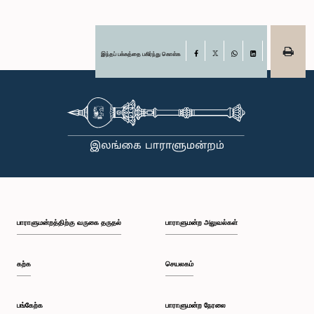
இந்தப் பக்கத்தை பகிர்ந்து கொள்க
Facebook
X
WhatsApp
LinkedIn
பாராளுமன்றத்திற்கு வருகை தருதல்
பாராளுமன்ற அலுவல்கள்
கற்க
செயலகம்
பங்கேற்க
பாராளுமன்ற நேரலை