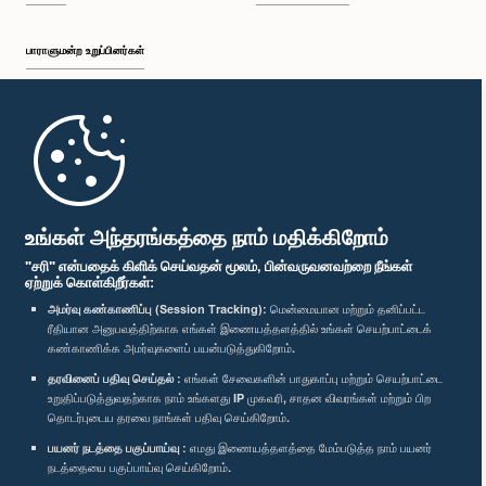
பாராளுமன்ற உறுப்பினர்கள்
முதற்பக்கம்
பாராளுமன்ற கையடக்க செயலி
உங்கள் அந்தரங்கத்தை நாம் மதிக்கிறோம்
"சரி" என்பதைக் கிளிக் செய்வதன் மூலம், பின்வருவனவற்றை நீங்கள்
ஏற்றுக் கொள்கிறீர்கள்:
அமர்வு கண்காணிப்பு (Session Tracking):
மென்மையான மற்றும் தனிப்பட்ட
ரீதியான அனுபவத்திற்காக எங்கள் இணையத்தளத்தில் உங்கள் செயற்பாட்டைக்
எம்மை பின்தொடர்க :
கண்காணிக்க அமர்வுகளைப் பயன்படுத்துகிறோம்.
தரவினைப் பதிவு செய்தல் :
எங்கள் சேவைகளின் பாதுகாப்பு மற்றும் செயற்பாட்டை
விருதுகள்
உறுதிப்படுத்துவதற்காக நாம் உங்களது IP முகவரி, சாதன விவரங்கள் மற்றும் பிற
தொடர்புடைய தரவை நாங்கள் பதிவு செய்கிறோம்.
பயனர் நடத்தை பகுப்பாய்வு :
எமது இணையத்தளத்தை மேம்படுத்த நாம் பயனர்
தனியுரிமைக் கொள்கை
நடத்தையை பகுப்பாய்வு செய்கிறோம்.