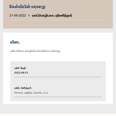
கேள்வியின் வரலாறு
21-09-2022
வாய்மொழியாக பதிலளித்தார்
விடை
பதில் சிங்கள மொழியில் கொடுக்கப்பட்டுள்ளது.
பதில் தேதி
2022-09-21
பதில் அளித்தார்
கௌரவ மஹிந்த அமரவீர, பா.உ.