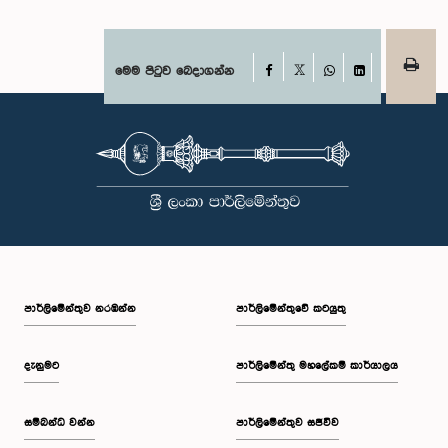
Facebook
මෙම පිටුව බෙදාගන්න
X
WhatsApp
LinkedIn
පාර්ලි‌මේන්තුව නරඹන්න
පාර්ලිමේන්තුවේ කටයුතු
දැනුමට
පාර්ලිමේන්තු මහලේකම් කාර්යාලය
සම්බන්ධ වන්න
පාර්ලිමේන්තුව සජීවීව