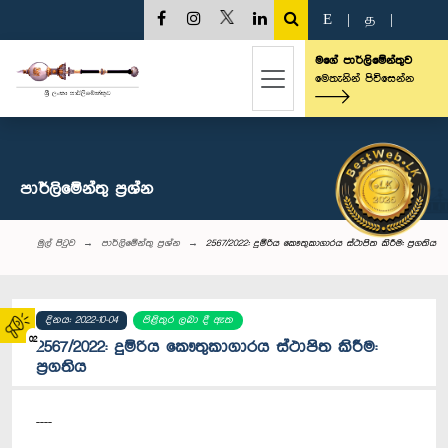
E
|
த
|
මගේ පාර්ලිමේන්තුව
මෙතැනින් පිවිසෙන්න
පාර්ලි‌මේන්තු‌ ප්‍රශ්න
මුල් පිටුව
පාර්ලි‌මේන්තු‌ ප්‍රශ්න
2567/2022: දුම්රිය කෞතුකාගාරය ස්ථාපිත කිරීම: ප්‍රගතිය
දිනය: 2022-10-04
පිළිතුර ලබා දී ඇත
02
2567/2022: දුම්රිය කෞතුකාගාරය ස්ථාපිත කිරීම:
ප්‍රගතිය
----