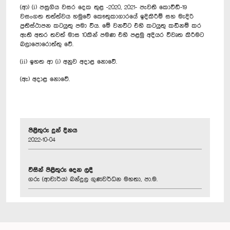
(ආ) (i) පසුගිය වසර දෙක තුළ -2020, 2021- පැවති කොවිඩ්-19
වසංගත තත්ත්වය හමුවේ කෞතුකාගාරයේ ඉදිකිරීම් සහ මැදිරි
ප්‍රතිස්ථාපන කටයුතු පමා විය. මේ වනවිට එහි කටයුතු කඩිනම් කර
ඇති අතර තවත් මාස 10කින් පමණ එහි පළමු අදියර විවෘත කිරීමට
බලාපොරොත්තු‍ වේ.
(ii) ඉහත ආ (i) අනුව අදාළ නොවේ.
(ඇ) අදාළ නොවේ.
පිළිතුරු දුන් දිනය
2022-10-04
විසින් පිළිතුරු දෙන ලදී
ගරු (ආචාර්ය) බන්දුල ගුණවර්ධන මහතා, පා.ම.