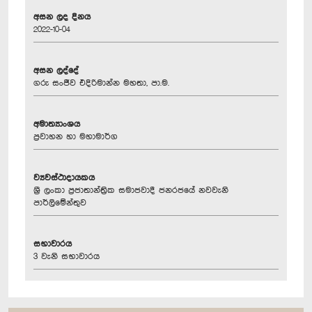
අසන ලද දිනය
2022-10-04
අසන ලද්දේ
ගරු සංජීව එදිරිමාන්න මහතා, පා.ම.
අමාත්‍යාංශය
ප්‍රවාහන හා මහාමාර්ග
ව්‍යවස්ථාදායකය
ශ්‍රී ලංකා ප්‍රජාතාන්ත්‍රික සමාජවාදී ජනරජයේ නවවැනි
පාර්ලිමේන්තුව
සභාවාරය
3 වැනි සභාවාරය