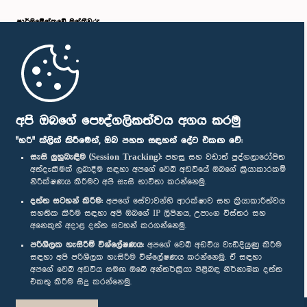
පාර්ලි‌මේන්තුවේ මන්ත්‍රීවරු
මුල් පිටුව
පාර්ලිමේන්තු ජංගම යෙදුම
අපි ඔබගේ පෞද්ගලිකත්වය අගය කරමු
"හරි" ක්ලික් කිරීමෙන්, ඔබ පහත සඳහන් දේට එකඟ වේ:
සැසි ලුහුබැඳීම (Session Tracking):
පහසු සහ වඩාත් පුද්ගලාරෝපිත
අත්දැකීමක් ලබාදීම සඳහා අපගේ වෙබ් අඩවියේ ඔබගේ ක්‍රියාකාරකම්
නිරීක්ෂණය කිරීමට අපි සැසි භාවිතා කරන්නෙමු.
අප හා සම්බන්ධ වී සිටින්න :
දත්ත සටහන් කිරීම:
අපගේ සේවාවන්හි ආරක්ෂාව සහ ක්‍රියාකාරීත්වය
සහතික කිරීම සඳහා අපි ඔබගේ IP ලිපිනය, උපාංග විස්තර සහ
අනෙකුත් අදාළ දත්ත සටහන් කරගන්නෙමු.
සම්මාන
පරිශීලක හැසිරීම් විශ්ලේෂණය:
අපගේ වෙබ් අඩවිය වැඩිදියුණු කිරීම
සඳහා අපි පරිශීලක හැසිරීම විශ්ලේෂණය කරන්නෙමු. ඒ සඳහා
අපගේ වෙබ් අඩවිය සමඟ ඔබේ අන්තර්ක්‍රියා පිළිබඳ නිර්නාමික දත්ත
පෞද්ගලිකත්ව ප්‍රතිපත්තිය
එකතු කිරීම සිදු කරන්නෙමු.
© ශ්‍රී ලංකා පාර්ලි‌මේන්තුව.