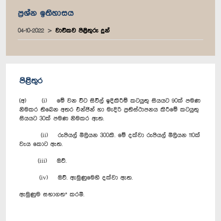
ප්‍රශ්න ඉතිහාසය
04-10-2022
වාචිකව පිළිතුරු දුන්
පිළිතුර
(අ) (i) මේ වන විට සිවිල් ඉදිකිරීම් කටයුතු සියයට 90ක් පමණ
නිමකර තිබෙන අතර එන්ජින් හා මැදිරි ප්‍රතිස්ථාපනය කිරීමේ කටයුතු
සියයට 30ක් පමණ නිමකර ඇත.
(ii) රුපියල් මිලියන 300කි. මේ දක්වා රුපියල් මිලියන 110ක්
වැය කොට ඇත.
(iii) ඔව්.
(iv) ඔව්. ඇමුණුමෙහි දක්වා ඇත.
ඇමුණුම සභාගත* කරමි.