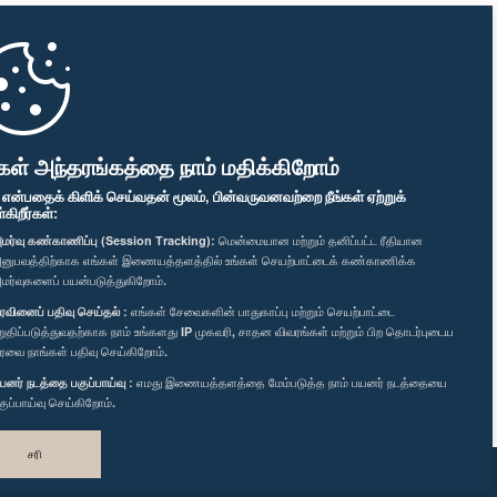
கள் அந்தரங்கத்தை நாம் மதிக்கிறோம்
" என்பதைக் கிளிக் செய்வதன் மூலம், பின்வருவனவற்றை நீங்கள் ஏற்றுக்
ிறீர்கள்:
மர்வு கண்காணிப்பு (Session Tracking):
மென்மையான மற்றும் தனிப்பட்ட ரீதியான
னுபவத்திற்காக எங்கள் இணையத்தளத்தில் உங்கள் செயற்பாட்டைக் கண்காணிக்க
மர்வுகளைப் பயன்படுத்துகிறோம்.
ரவினைப் பதிவு செய்தல் :
எங்கள் சேவைகளின் பாதுகாப்பு மற்றும் செயற்பாட்டை
றுதிப்படுத்துவதற்காக நாம் உங்களது IP முகவரி, சாதன விவரங்கள் மற்றும் பிற தொடர்புடைய
ரவை நாங்கள் பதிவு செய்கிறோம்.
யனர் நடத்தை பகுப்பாய்வு :
எமது இணையத்தளத்தை மேம்படுத்த நாம் பயனர் நடத்தையை
குப்பாய்வு செய்கிறோம்.
சரி
வடிவமைத்து உருவாக்கியது
TekGeeks