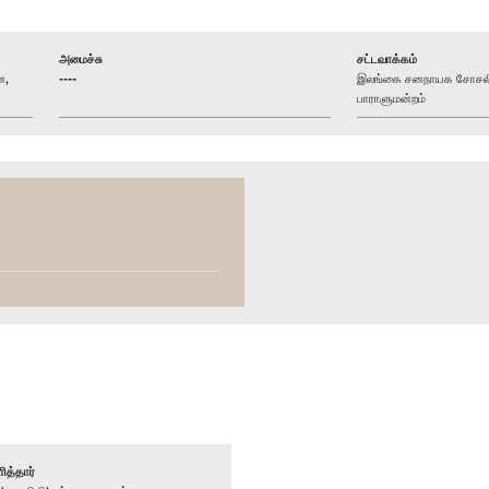
அமைச்சு
சட்டவாக்கம்
ன,
----
இலங்கை சனநாயக சோசலிச
பாராளுமன்றம்
ித்தார்