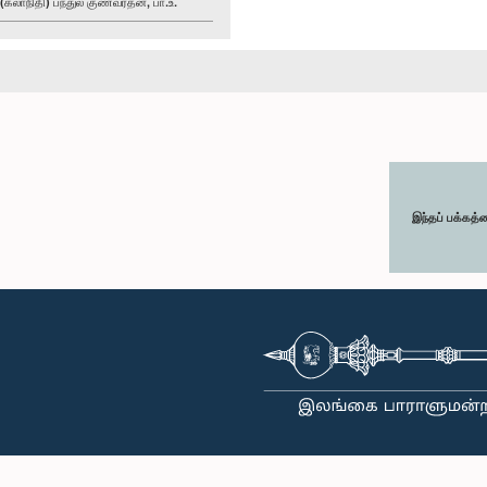
லாநிதி) பந்துல குணவர்தன, பா.உ.
இந்தப் பக்கத்