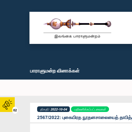
பாராளுமன்ற வினாக்கள்
திகதி: 2022-10-04
பதிலளிக்கப்பட்டவைகள்
02
2567/2022: புகையிரத நூதனசாலையைத் தாபித்த