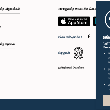
ன்ற அலுவல்கள்
பாராளுமன்ற கையடக்க செயலி
்
உங்
எம்மை பின்தொடர்க :
"சரி
ன்ற நேரலை
கொள்க
விருதுகள்
அ
அ
அ
தனியுரிமைக் கொள்கை
த
உ
த
ப
ப