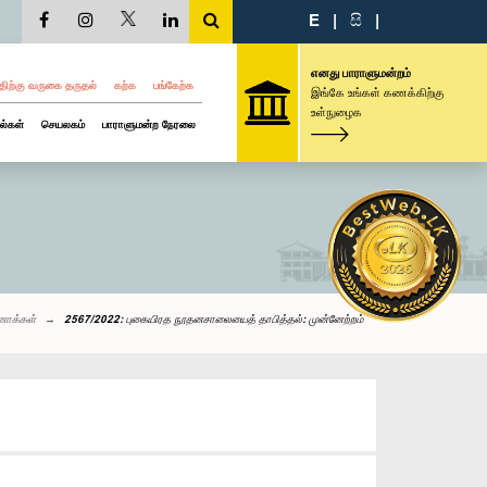
E
|
සි
|
எனது பாராளுமன்றம்
திற்கு வருகை தருதல்
கற்க
பங்கேற்க
இங்கே உங்கள் கணக்கிற்கு
உள்நுழைக
ல்கள்
செயலகம்
பாராளுமன்ற நேரலை
னாக்கள்
2567/2022: புகையிரத நூதனசாலையைத் தாபித்தல்: முன்னேற்றம்