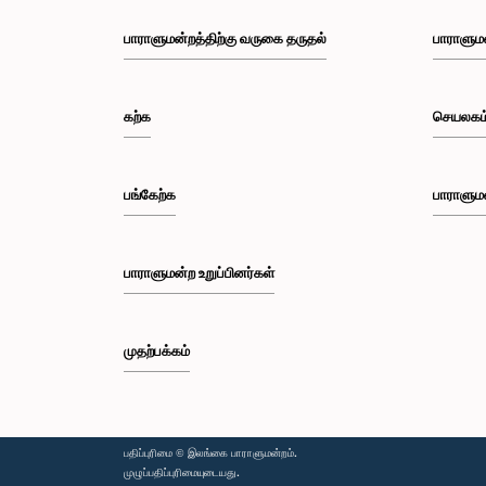
பாராளுமன்றத்திற்கு வருகை தருதல்
பாராளும
கற்க
செயலகம
பங்கேற்க
பாராளும
பாராளுமன்ற உறுப்பினர்கள்
முதற்பக்கம்
பதிப்புரிமை © இலங்கை பாராளுமன்றம்.
முழுப்பதிப்புரிமையுடையது.