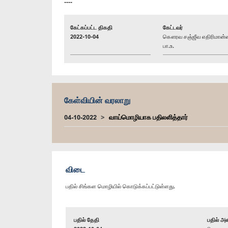
----
கேட்கப்பட்ட திகதி
கேட்டவர்
2022-10-04
கௌரவ சஞ்ஜீவ எதிரிமான்
பா.உ.
கேள்வியின் வரலாறு
04-10-2022
வாய்மொழியாக பதிலளித்தார்
விடை
பதில் சிங்கள மொழியில் கொடுக்கப்பட்டுள்ளது.
பதில் தேதி
பதில் அள