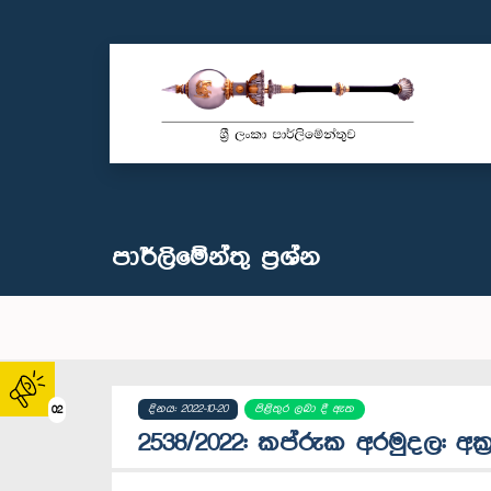
පාර්ලි‌මේන්තු‌ ප්‍රශ්න
දිනය: 2022-10-20
පිළිතුර ලබා දී ඇත
02
2538/2022: කප්රුක අරමුදල: අක්