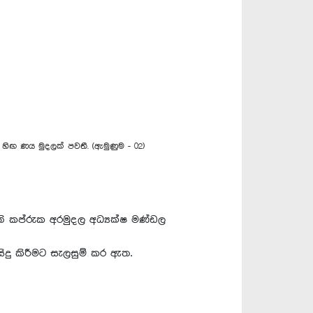
හිඟ ණය මුදලක් පවතී. (ඇමුණුම - 02)
ැති කප්රුක අරමුදල අධ්‍යක්ෂ මණ්ඩල
දු කිරීමට සැලසුම් කර ඇත.