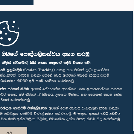
ි ඔබගේ පෞද්ගලිකත්වය අගය කරමු
" ක්ලික් කිරීමෙන්, ඔබ පහත සඳහන් දේට එකඟ වේ:
ැසි ලුහුබැඳීම (Session Tracking):
පහසු සහ වඩාත් පුද්ගලාරෝපිත
ත්දැකීමක් ලබාදීම සඳහා අපගේ වෙබ් අඩවියේ ඔබගේ ක්‍රියාකාරකම්
ිරීක්ෂණය කිරීමට අපි සැසි භාවිතා කරන්නෙමු.
ත්ත සටහන් කිරීම:
අපගේ සේවාවන්හි ආරක්ෂාව සහ ක්‍රියාකාරීත්වය සහතික
ිරීම සඳහා අපි ඔබගේ IP ලිපිනය, උපාංග විස්තර සහ අනෙකුත් අදාළ දත්ත
ටහන් කරගන්නෙමු.
රිශීලක හැසිරීම් විශ්ලේෂණය:
අපගේ වෙබ් අඩවිය වැඩිදියුණු කිරීම සඳහා
පි පරිශීලක හැසිරීම විශ්ලේෂණය කරන්නෙමු. ඒ සඳහා අපගේ වෙබ් අඩවිය
මඟ ඔබේ අන්තර්ක්‍රියා පිළිබඳ නිර්නාමික දත්ත එකතු කිරීම සිදු කරන්නෙමු.
හරි