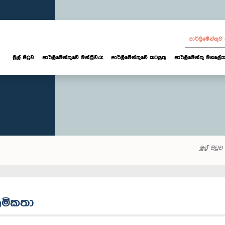
පාර්ලි‌මේන්තු
මුල් පිටුව
පාර්ලි‌මේන්තුවේ මන්ත්‍රීවරු
පාර්ලිමේන්තුවේ කටයුතු
පාර්ලිමේන්තු මහලේක
මුල් පිටුව
‍රමිකතා