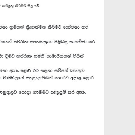
ටයුතු කිරීමට සිදු‍ වේ.
නා ක්‍රමයක් ක්‍රියාත්මක කිරීමට යෝජනා කර
ධයෙන් පවතින අපහහසුතා පිළිබඳ සාකච්ඡා කර
 දීමට කප්රුක සමිති සාමාජිකයන් විසින්
 විමසා ඇත. ලොරි රථ සඳහා සම්පත් බැංකුව
කරණ මණ්ඩලයේ අනුදැනුමකින් තොරව අදාළ ලොරි
රමානුකූලව යොදා ගැනීමට සැලසුම් කර ඇත.