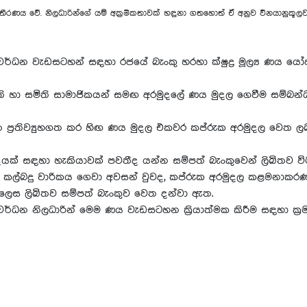
තීරණය වේ. නිලධාරින්ගේ යම් අක්‍රමිකතාවක් හඳුනා ගතහොත් ඒ අනුව විනයානුකූලව ක
ංවර්ධන වැඩසටහන් සඳහා රජයේ බැංකු හරහා ක්ෂුද්‍ර මූල්‍ය ණය යෝජ
ි හා සමිති සාමාජිකයන් සමඟ අරමුදලේ ණය මුදල ගෙවීම සම්බන්
 ප්‍රතිව්‍යුහගත කර හිඟ ණය මුදල එකවර කප්රුක අරමුදල වෙත ලබා
මවේදයක් සඳහා හැකියාවක් පවතීද යන්න සම්පත් බැංකුවෙන් ලිඛිතව
ුතු කල්බදු වාරිකය ගෙවා අවසන් වුවද, කප්රුක අරමුදල කළමනා
ෙස ලිඛිතව සම්පත් බැංකුව වෙත දන්වා ඇත.
ර්ධන නිලධාරින් මෙම ණය වැඩසටහන ක්‍රියාත්මක කිරීම සඳහා ක්‍