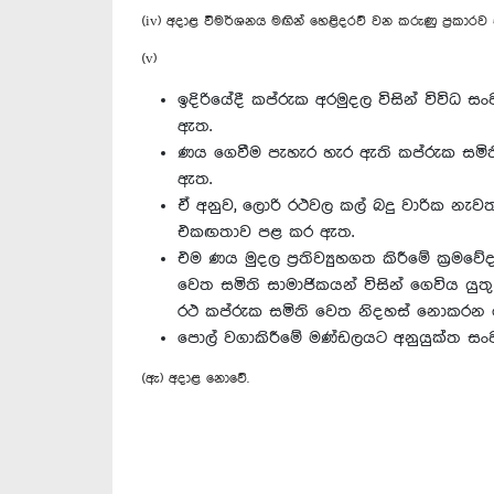
(iv) අදාළ විමර්ශනය මඟින් හෙළිදරව් වන කරුණු ප්‍රකාරව 
(v)
ඉදිරියේදී කප්රුක අරමුදල විසින් විවිධ ස
ඇත.
ණය ගෙවීම පැහැර හැර ඇති කප්රුක සමිත
ඇත.
ඒ අනුව, ලොරි රථවල කල් බදු වාරික නැවත
එකඟතාව පළ කර ඇත.
එම ණය මුදල ප්‍රතිව්‍යුහගත කිරීමේ ක්‍ර
වෙත සමිති සාමාජිකයන් විසින් ගෙවිය ය
රථ කප්රුක සමිති වෙත නිදහස් නොකරන ල
පොල් වගාකිරීමේ මණ්ඩලයට අනුයුක්ත සංව
(ඇ) අදාළ නොවේ.