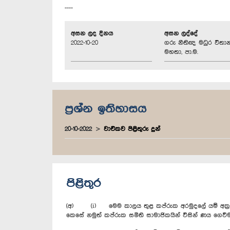
----
අසන ලද දිනය
අසන ලද්දේ
2022-10-20
ගරු නීතිඥ මධුර විතා
මහතා, පා.ම.
ප්‍රශ්න ඉතිහාසය
20-10-2022
වාචිකව පිළිතුරු දුන්
පිළිතුර
(අ) (i) මෙම කාලය තුළ කප්රුක අරමුදලේ යම් අක්‍රමිකතාව
කෙසේ නමුත් කප්රුක සමිති සාමාජිකයින් විසින් ණය ගෙවී