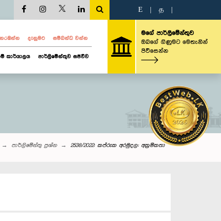
E
|
த
|
මගේ පාර්ලිමේන්තුව
ව නරඹන්න
දැනුමට
සම්බන්ධ වන්න
ඔබගේ ගිණුමට මෙතැනින්
පිවිසෙන්න
ම් කාර්යාලය
පාර්ලිමේන්තුව සජීවීව
පාර්ලි‌මේන්තු‌ ප්‍රශ්න
2538/2022: කප්රුක අරමුදල: අක්‍රමිකතා