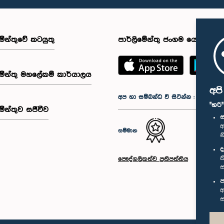
මේන්තුවේ කටයුතු
පාර්ලිමේන්තු ජංගම යෙදුම
මේන්තු මහලේකම් කාර්යාලය
අප
අප හා සම්බන්ධ වී සිටින්න :
"හරි
මේන්තුව සජීවීව
ස
අ
සම්මාන
න
ද
ක
පෞද්ගලිකත්ව ප්‍රතිපත්තිය
ස
ප
අ
ස