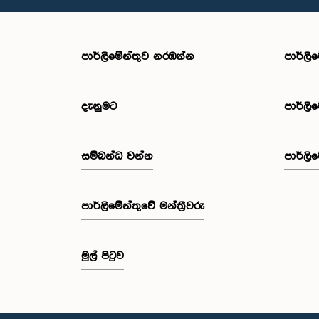
පාර්ලි‌මේන්තුව නරඹන්න
පාර්ලි
දැනුමට
පාර්ලි
සම්බන්ධ වන්න
පාර්ලි
පාර්ලි‌මේන්තුවේ මන්ත්‍රීවරු
මුල් පිටුව