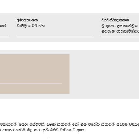
අමාත්‍යාංශය
ව්‍යවස්ථාදායකය
නගේ
වැවිලි කර්මාන්ත
ශ්‍රී ලංකා ප්‍රජාතාන්ත
නවවැනි පාර්ලිමේන්තු
ක්, අයථා පත්වීමක්, දූෂණ ක්‍රියාවක් හෝ නීති විරෝධී ක්‍රියාවක් සිදුවීම පිළ
ම පැහැර හැරීම් සිදු කර ඇති බවට වාර්තා වී ඇත.