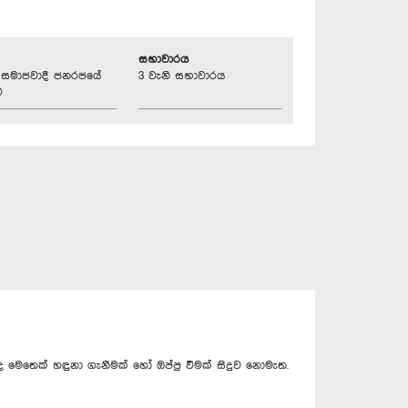
සභාවාරය
්‍රික සමාජවාදී ජනරජයේ
3 වැනි සභාවාරය
ව
ිබඳ මෙතෙක් හඳුනා ගැනීමක් හෝ ඔප්පු වීමක් සිදුව නොමැත.