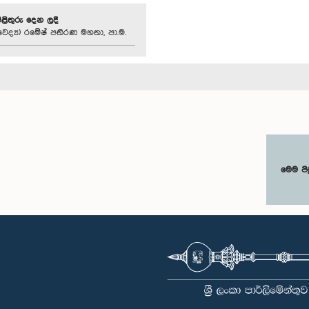
පිළිතුරු දෙන ලදී
ෛද්‍ය) රමේෂ් පතිරණ මහතා, පා.ම.
මෙම පි