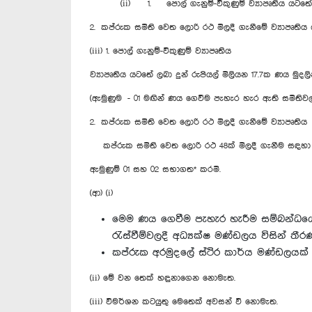
(ii) 1. පොල් ගැනුම්-විකුණුම් ව්‍යාපෘතිය යටතේ 
2. කප්රුක සමිති වෙත ලොරි රථ මිලදී ගැනීමේ ව්‍යාපෘති
(iii) 1. පොල් ගැනුම්-විකුණුම් ව්‍යාපෘතිය
ව්‍යාපෘතිය යටතේ ලබා දුන් රුපියල් මිලියන 17.7ක ණය මුදල
(ඇමුණුම - 01 මඟින් ණය ගෙවීම පැහැර හැර ඇති සමිති
2. කප්රුක සමිති වෙත ලොරි රථ මිලදී ගැනීමේ ව්‍යාපෘතිය
කප්රුක සමිති වෙත ලොරි රථ 48ක් මිලදී ගැනීම සඳහා ලබා
ඇමුණුම් 01 සහ 02 සභාගත* කරමි.
(ආ) (i)
මෙම ණය ගෙවීම පැහැර හැරීම සම්බන්ධයෙන් 
රැස්වීම්වලදී අධ්‍යක්ෂ මණ්ඩලය විසින් තී
කප්රුක අරමුදලේ ස්ථිර කාර්ය මණ්ඩලයක්
(ii) මේ ‍වන තෙක් හඳුනාගෙන නොමැත.
(iii) විමර්ශන කටයුතු මෙතෙක් අවසන් වී නොමැත.