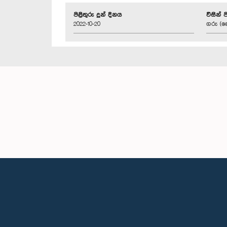
පිළිතුරු දුන් දිනය
විසින් 
2022-10-20
ගරු (ව