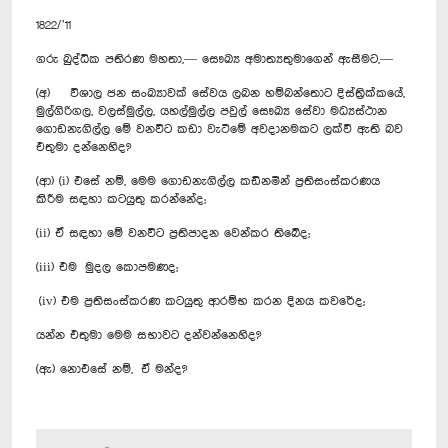
1822/’11
ගරු බුද්ධික පතිරණ මහතා,— සෞඛ්‍ය අමාත්‍යතුමාගෙන් ඇසීමට,—
(අ) විශාල ජන සංඛ්‍යාවක් සේවය ලබන හම්බන්තොට දිස්ත්‍රික්කයේ,
මුල්ගිරිගල, වලස්මුල්ල, යහල්මුල්ල පවුල් සෞඛ්‍ය ‍සේවා මධ්‍යස්ථාන
ගොඩනැගිල්ල මේ වනවිට කඩා වැටී‍මේ අවදානමකට ලක්වී ඇති බව
එතුමා දන්නෙහිද?
(ආ) (i) එසේ නම්, මෙම ගොඩනැගිල්ල කඩිනමින් ප්‍රතිසංස්කරණය
කිරීම සඳහා කටයුතු කරන්නේද;
(ii) ඒ සඳහා මේ වනවිට ප්‍රතිපාදන වෙන්කර තිබේද;
(iii) එම මුදල කොපමණද;
(iv) එම ප්‍රතිසංස්කරණ කටයුතු ආරම්භ කරන දිනය කවරේද;
යන්න එතුමා මෙම සභාවට දන්වන්නෙහිද?
(ඇ) නොඑසේ නම්, ඒ මන්ද?