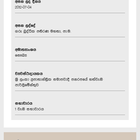
අසන ලද දිනය
2012-07-04
අසන ලද්දේ
ගරු බුද්ධික පතිරණ මහතා, පා.ම.
අමාත්‍යාංශය
සෞඛ්‍ය
ව්‍යවස්ථාදායකය
ශ්‍රී ලංකා ප්‍රජාතාන්ත්‍රික සමාජවාදී ජනරජයේ හත්වැනි
පාර්ලිමේන්තුව
සභාවාරය
1 වැනි සභාවාරය