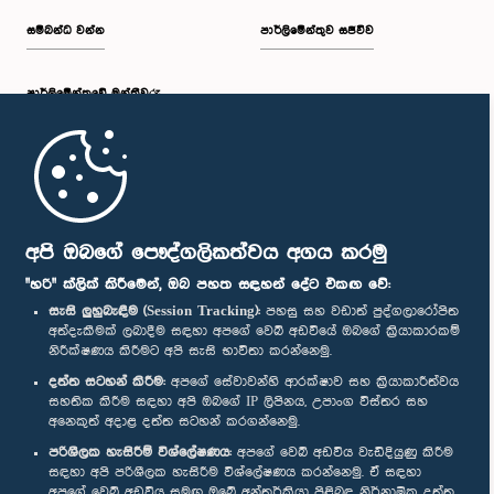
සම්බන්ධ වන්න
පාර්ලිමේන්තුව සජීවීව
පාර්ලි‌මේන්තුවේ මන්ත්‍රීවරු
මුල් පිටුව
පාර්ලිමේන්තු ජංගම යෙදුම
අපි ඔබගේ පෞද්ගලිකත්වය අගය කරමු
"හරි" ක්ලික් කිරීමෙන්, ඔබ පහත සඳහන් දේට එකඟ වේ:
සැසි ලුහුබැඳීම (Session Tracking):
පහසු සහ වඩාත් පුද්ගලාරෝපිත
අත්දැකීමක් ලබාදීම සඳහා අපගේ වෙබ් අඩවියේ ඔබගේ ක්‍රියාකාරකම්
නිරීක්ෂණය කිරීමට අපි සැසි භාවිතා කරන්නෙමු.
අප හා සම්බන්ධ වී සිටින්න :
දත්ත සටහන් කිරීම:
අපගේ සේවාවන්හි ආරක්ෂාව සහ ක්‍රියාකාරීත්වය
සහතික කිරීම සඳහා අපි ඔබගේ IP ලිපිනය, උපාංග විස්තර සහ
අනෙකුත් අදාළ දත්ත සටහන් කරගන්නෙමු.
සම්මාන
පරිශීලක හැසිරීම් විශ්ලේෂණය:
අපගේ වෙබ් අඩවිය වැඩිදියුණු කිරීම
සඳහා අපි පරිශීලක හැසිරීම විශ්ලේෂණය කරන්නෙමු. ඒ සඳහා
අපගේ වෙබ් අඩවිය සමඟ ඔබේ අන්තර්ක්‍රියා පිළිබඳ නිර්නාමික දත්ත