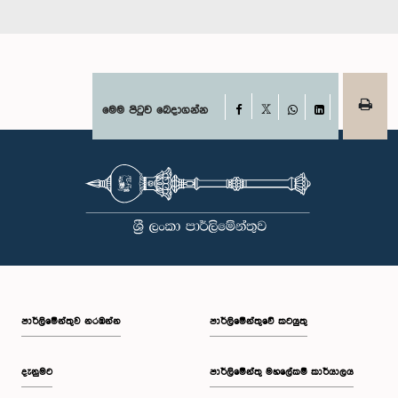
Facebook
මෙම පිටුව බෙදාගන්න
X
WhatsApp
LinkedIn
පාර්ලි‌මේන්තුව නරඹන්න
පාර්ලිමේන්තුවේ කටයුතු
දැනුමට
පාර්ලිමේන්තු මහලේකම් කාර්යාලය