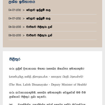
ප්‍රශ්න ඉතිහාසය
04-07-2012
වෙලාව ඉල්ලුම් කල
04-07-2012
වෙලාව ඉල්ලුම් කල
06-02-2013
වාචිකව පිළිතුරු දුන්
06-02-2013
වාචිකව පිළිතුරු දුන්
පිළිතුර
ගරු ලලිත් දිසානායක මහතා (සෞඛ්‍ය නියෝජ්‍ය අමාත්‍යතුමා)
(மாண்புமிகு லலித் திசாநாயக்க - சுகாதார பிரதி அமைச்சர்)
(The Hon. Lalith Dissanayake - Deputy Minister of Health)
ගරු කථානායකතුමනි, සෞඛ්‍ය අමාත්‍යතුමා වෙනුවෙන් මම එම
ප්‍රශ්නයට පිළිතුර ලබා දෙනවා.
(අ) වලස්මුල්ල, යහල්මුල්ල පවුල් සෞඛ්‍ය සේවා මධ්‍යස්ථාන