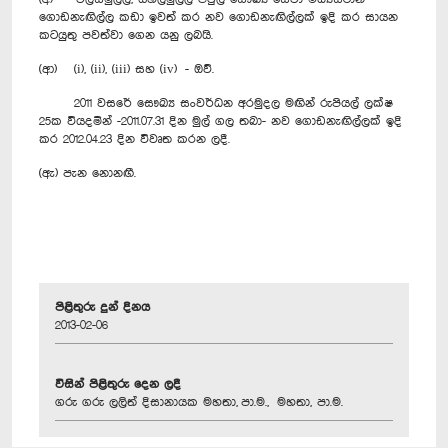
ගොඩනැඟිල්ල කඩා ඉවත් කර නව ගොඩනැඟිල්ලක් ඉදි කර සායන
කටයුතු පවත්වා ගෙන යනු ලබයි.
(ආ) (i), (ii), (iii) සහ (iv) - ඔව්.
2011 වසරේ සෞඛ්‍ය සංවර්ධන අරමුදල මඟින් රුපියල් ලක්ෂ
25ක වියදමින් -2011.07.31 දින මුල් ගල තබා- නව ගොඩනැඟිල්ලක් ඉදි
කර 2012.04.23 දින විවෘත කරන ලදී.
(ඇ) පැන නොනඟී.
පිළිතුරු දුන් දිනය
2013-02-06
විසින් පිළිතුරු දෙන ලදී
ගරු ගරු ලලිත් දිසානායක මහතා, පා.ම., මහතා, පා.ම.