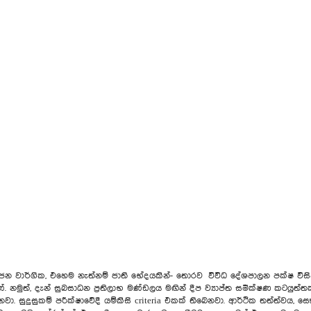
න් -ජන වාර්ගික, එහෙම නැත්නම් ජාති භේදයකින්- තොරව විවිධ දේශපාලන පක්ෂ විස
ේ. නමුත්, දැන් සුබසාධන ප්‍රතිලාභ මණ්ඩලය මඟින් දීප ව්‍යාප්ත සමීක්ෂණ කටයුත්ත
ා. සුදුසුකම් පරීක්ෂාවේදී යම්කිසි criteria එකක් තිබෙනවා. ආර්ථික තත්ත්වය,