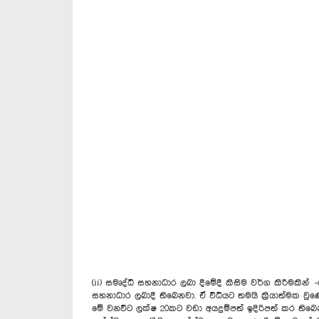
(ii) සමෘද්ධි සහනාධාර ලබා දීමේදී කිසිම වර්ග කිරීමකි
සහනාධාර ලබාදී තිබෙනවා. ඒ විධියට තමයි ක්‍රියාත්මක වුණ
මේ වනවිට ලක්ෂ 20කට වඩා අයදුම්පත් ඉදිරිපත් කර තිබෙනව