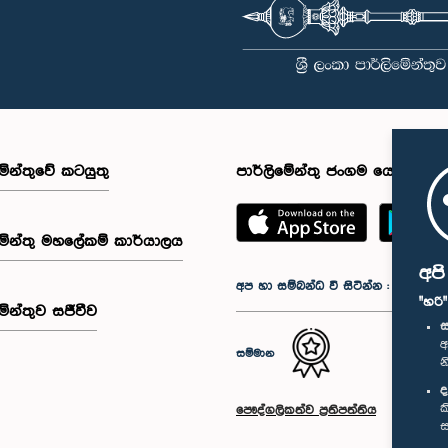
මේන්තුවේ කටයුතු
පාර්ලිමේන්තු ජංගම යෙදුම
මේන්තු මහලේකම් කාර්යාලය
අප
අප හා සම්බන්ධ වී සිටින්න :
"හරි
මේන්තුව සජීවීව
ස
අ
සම්මාන
න
ද
ක
පෞද්ගලිකත්ව ප්‍රතිපත්තිය
ස