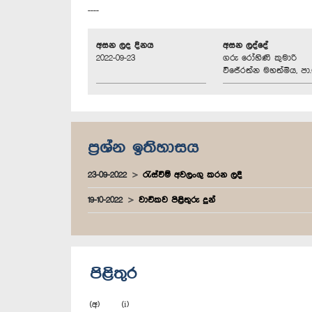
----
අසන ලද දිනය
අසන ලද්දේ
2022-09-23
ගරු රෝහිණි කුමාරි
විජේරත්න මහත්මිය, පා.
ප්‍රශ්න ඉතිහාසය
23-09-2022
රැස්වීම් අවලංගු කරන ලදී
19-10-2022
වාචිකව පිළිතුරු දුන්
පිළිතුර
(අ) (i)