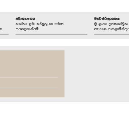
අමාත්‍යාංශය
ව්‍යවස්ථාදායකය
කාන්තා, ළමා කටයුතු හා සමාජ
ශ්‍රී ලංකා ප්‍රජාතාන්ත
ම.
සවිබලගැන්වීම්
නවවැනි පාර්ලිමේන්තු