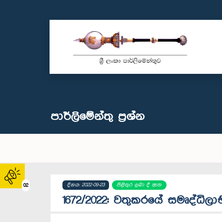
පාර්ලි‌මේන්තු‌ ප්‍රශ්න
දිනය: 2022-09-23
පිළිතුර ලබා දී ඇත
02
1672/2022: වතුකරයේ සමෘද්ධිලාභී