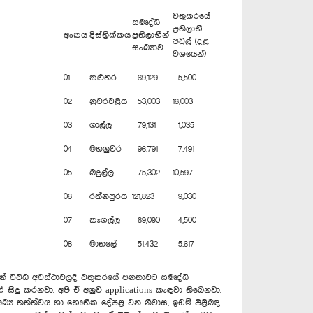
වතුකරයේ
සමෘද්ධි
ප්‍රතිලාභී
අංකය
දිස්ත්‍රික්කය
ප්‍රතිලාභීන්
පවුල් (දළ
සංඛ්‍යාව
වශයෙන්)
01
කළුතර
69,129
5,500
02
නුවරඑළිය
53,003
16,003
03
ගාල්ල
79,131
1,035
04
මහනුවර
96,791
7,491
05
බදුල්ල
75,302
10,597
06
රත්නපුරය
121,823
9,030
07
කෑගල්ල
69,090
4,500
08
මාතලේ
51,432
5,617
ින් විවිධ අවස්ථාවලදී වතුකරයේ ජනතාවට සමෘද්ධි
ක් සිදු කරනවා. අපි ඒ අනුව applications කැඳවා තිබෙනවා.
 සෞඛ්‍ය තත්ත්වය හා භෞතික දේපළ වන නිවාස, ඉඩම් පිළිබඳ