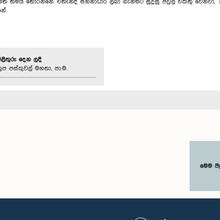
 මත තමයි තෝරන්නේ. එතැනදී සහනාධාර ලබා ගැනීමට සුදුසු පවුල් එකතු වෙනවා, නුස
නේ.
පිළිතුරු දෙන ලදී
ුප පස්කුවල් මහතා, පා.ම.
මෙම පි