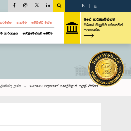
E
|
த
|
මගේ පාර්ලිමේන්තුව
ව නරඹන්න
දැනුමට
සම්බන්ධ වන්න
ඔබගේ ගිණුමට මෙතැනින්
පිවිසෙන්න
ම් කාර්යාලය
පාර්ලිමේන්තුව සජීවීව
ලි‌මේන්තු‌ ප්‍රශ්න
1672/2022: වතුකරයේ සමෘද්ධිලාභී පවුල්: විස්තර