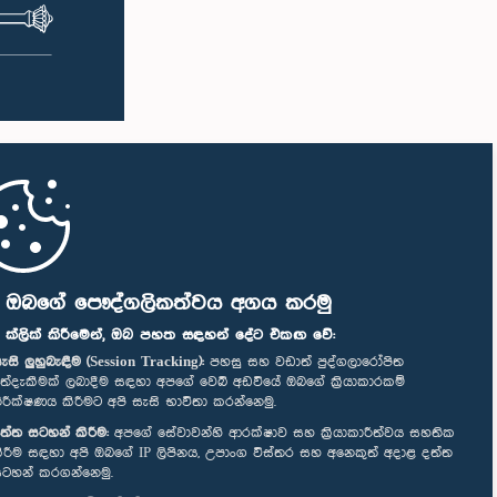
ි ඔබගේ පෞද්ගලිකත්වය අගය කරමු
" ක්ලික් කිරීමෙන්, ඔබ පහත සඳහන් දේට එකඟ වේ:
ැසි ලුහුබැඳීම (Session Tracking):
පහසු සහ වඩාත් පුද්ගලාරෝපිත
ත්දැකීමක් ලබාදීම සඳහා අපගේ වෙබ් අඩවියේ ඔබගේ ක්‍රියාකාරකම්
ිරීක්ෂණය කිරීමට අපි සැසි භාවිතා කරන්නෙමු.
ත්ත සටහන් කිරීම:
අපගේ සේවාවන්හි ආරක්ෂාව සහ ක්‍රියාකාරීත්වය සහතික
ිරීම සඳහා අපි ඔබගේ IP ලිපිනය, උපාංග විස්තර සහ අනෙකුත් අදාළ දත්ත
ටහන් කරගන්නෙමු.