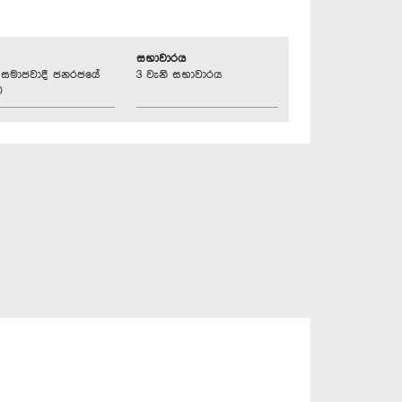
සභාවාරය
්‍රික සමාජවාදී ජනරජයේ
3 වැනි සභාවාරය
ව