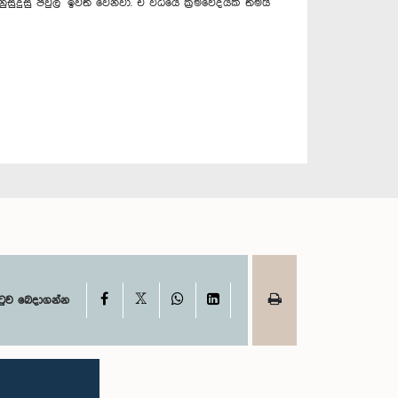
ුදුසු පවුල් ඉවත් වෙනවා. ඒ විධියේ ක්‍රමවේදයක් තමයි
X
Facebook
WhatsApp
LinkedIn
ටුව බෙදාගන්න