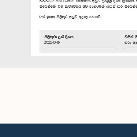
තත්ත්වය සහ රැකියා තත්ත්වය අනුව ලකුණු දීමේ ක්‍රමයක්
තිබෙන්නේ. එම ක්‍රමවේදය අපි දැනටමත් සකස් කර තිබෙන්
(ආ) ඉහත පිළිතුර අනුව අදාළ නොවේ.
පිළිතුරු දුන් දිනය
විසින් 
2022-10-19
ගරු අන