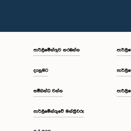
පාර්ලි‌මේන්තුව නරඹන්න
පාර්ලි
දැනුමට
පාර්ලි
සම්බන්ධ වන්න
පාර්ලි
පාර්ලි‌මේන්තුවේ මන්ත්‍රීවරු