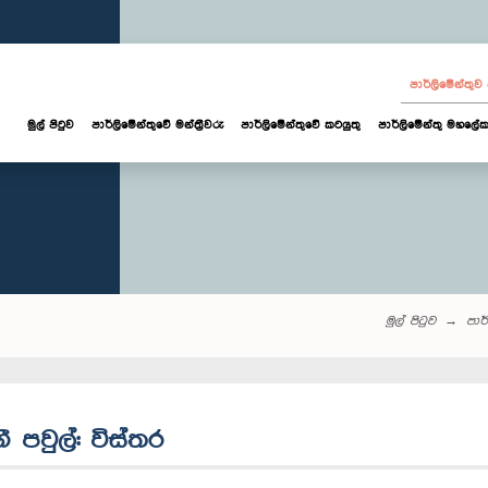
පාර්ලි‌මේන්තු
මුල් පිටුව
පාර්ලි‌මේන්තුවේ මන්ත්‍රීවරු
පාර්ලිමේන්තුවේ කටයුතු
පාර්ලිමේන්තු මහලේක
මුල් පිටුව
පාර්
 පවුල්: විස්තර