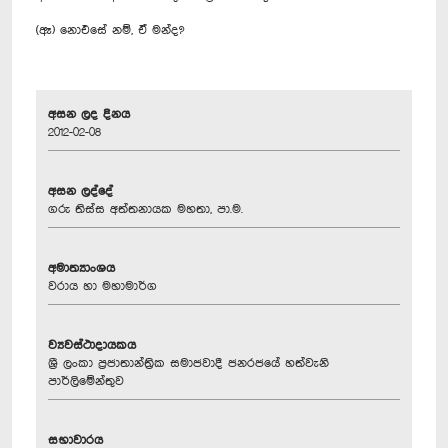
(ඈ) නොඑසේ නම්, ඒ මන්ද?
අසන ලද දිනය
2012-02-08
අසන ලද්දේ
ගරු තිස්ස අත්තනායක මහතා, පා.ම.
අමාත්‍යාංශය
වරාය හා මහාමාර්ග
ව්‍යවස්ථාදායකය
ශ්‍රී ලංකා ප්‍රජාතාන්ත්‍රික සමාජවාදී ජනරජයේ හත්වැනි
පාර්ලිමේන්තුව
සභාවාරය