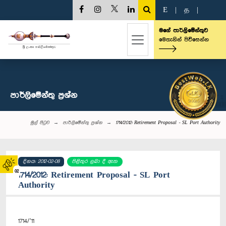
E
|
த
|
මගේ පාර්ලිමේන්තුව
මෙතැනින් පිවිසෙන්න
පාර්ලි‌මේන්තු‌ ප්‍රශ්න
මුල් පිටුව
පාර්ලි‌මේන්තු‌ ප්‍රශ්න
1714/2012: Retirement Proposal - SL Port Authority
දිනය: 2012-02-08
පිළිතුර ලබා දී ඇත
02
1714/2012: Retirement Proposal - SL Port
Authority
1714/’11