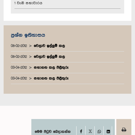
1 වැනි සභාවාරය
ප්‍රශ්න ඉතිහාසය
08-02-2012
වෙලාව ඉල්ලුම් කල
08-02-2012
වෙලාව ඉල්ලුම් කල
03-04-2012
සභාගත කල පිළිතුරු
03-04-2012
සභාගත කල පිළිතුරු
Facebook
මෙම පිටුව බෙදාගන්න