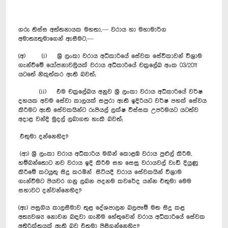
ගරු තිස්ස අත්තනායක මහතා,— වරාය හා මහාමාර්ග
අමාත්‍යතුමාගෙන් ඇසීමට,—
(අ) (i) ශ්‍රී ලංකා වරාය අධිකාරියේ සේවක සේවිකාවන් විශ්‍රාම
ගැන්වීමේ යෝජනාවලියක් වරාය අධිකාරියේ චක්‍රලේඛ අංක 03/2011
යටතේ නිකුත්කර ඇති බවත්;
(ii) එම චක්‍රලේඛය අනුව ශ්‍රී ලංකා වරාය අධිකාරියේ වර්ෂ
දහයක අවම සේවා කාලයක් සපුරා ඇති ඉදිරියට වර්ෂ පහක් සේවය
කිරීමට ඇති සේවකයින්ට රුපියල් ලක්ෂ විස්සක උපරිමයට යටත්ව
අදාළ වන්දි මුදල් ලබාගත හැකි බවත්;
එතුමා දන්නෙහිද?
(ආ) ශ්‍රී ලංකා වරාය අධිකාරිය මගින් කොළඹ වරාය පුළුල් කිරීම,
හම්බන්තොට නව වරාය ඉදි කිරීම සහ සෙසු වරායවල් වැඩි දියුණු
කිරීමේ කටයුතු සිදු කරමින් සිටියදී වරාය සේවකයින් විශ්‍රාම
ගැන්වීමට පියවර ගනු ලබන පදනම කවරේද යන්න එතුමා මෙම
සභාවට දන්වන්නෙහිද?
(ඇ) පසුගිය කාලසීමාව තුළ දේශපාලන බලපෑම් මත සිදු කළ
අත්‍යවශ්‍ය නොවන බඳවා ගැනීම හේතුවෙන් වරාය අධිකාරියේ සේවක
අතිරික්තයක් ඇති බව එතුමා පිළිගන්නෙහිද?