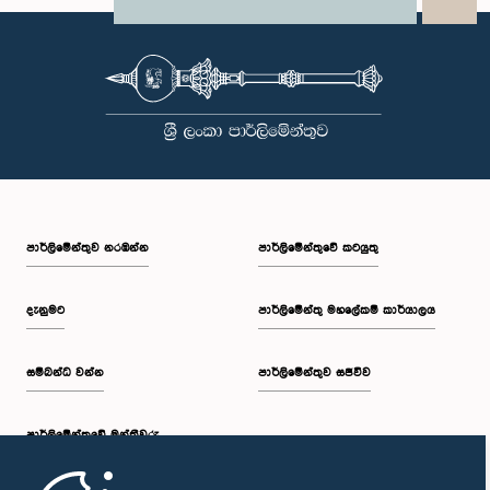
X
WhatsApp
LinkedIn
පාර්ලි‌මේන්තුව නරඹන්න
පාර්ලිමේන්තුවේ කටයුතු
දැනුමට
පාර්ලිමේන්තු මහලේකම් කාර්යාලය
සම්බන්ධ වන්න
පාර්ලිමේන්තුව සජීවීව
පාර්ලි‌මේන්තුවේ මන්ත්‍රීවරු