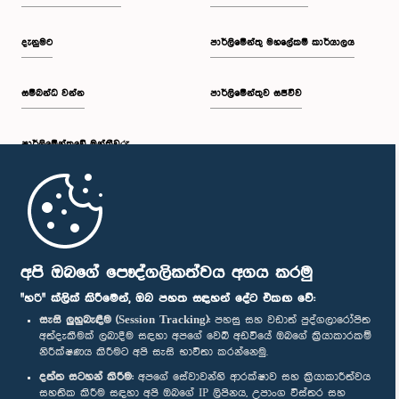
දැනුමට
පාර්ලිමේන්තු මහලේකම් කාර්යාලය
සම්බන්ධ වන්න
පාර්ලිමේන්තුව සජීවීව
පාර්ලි‌මේන්තුවේ මන්ත්‍රීවරු
මුල් පිටුව
පාර්ලිමේන්තු ජංගම යෙදුම
අපි ඔබගේ පෞද්ගලිකත්වය අගය කරමු
"හරි" ක්ලික් කිරීමෙන්, ඔබ පහත සඳහන් දේට එකඟ වේ:
සැසි ලුහුබැඳීම (Session Tracking):
පහසු සහ වඩාත් පුද්ගලාරෝපිත
අත්දැකීමක් ලබාදීම සඳහා අපගේ වෙබ් අඩවියේ ඔබගේ ක්‍රියාකාරකම්
නිරීක්ෂණය කිරීමට අපි සැසි භාවිතා කරන්නෙමු.
අප හා සම්බන්ධ වී සිටින්න :
දත්ත සටහන් කිරීම:
අපගේ සේවාවන්හි ආරක්ෂාව සහ ක්‍රියාකාරීත්වය
සහතික කිරීම සඳහා අපි ඔබගේ IP ලිපිනය, උපාංග විස්තර සහ