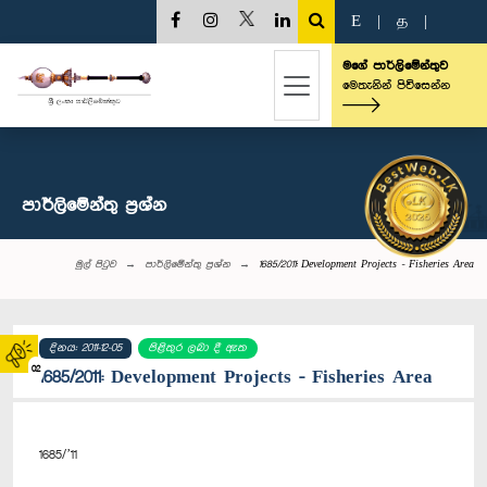
E
|
த
|
මගේ පාර්ලිමේන්තුව
මෙතැනින් පිවිසෙන්න
පාර්ලි‌මේන්තු‌ ප්‍රශ්න
මුල් පිටුව
පාර්ලි‌මේන්තු‌ ප්‍රශ්න
1685/2011: Development Projects - Fisheries Area
දිනය: 2011-12-05
පිළිතුර ලබා දී ඇත
02
1685/2011: Development Projects - Fisheries Area
1685/’11