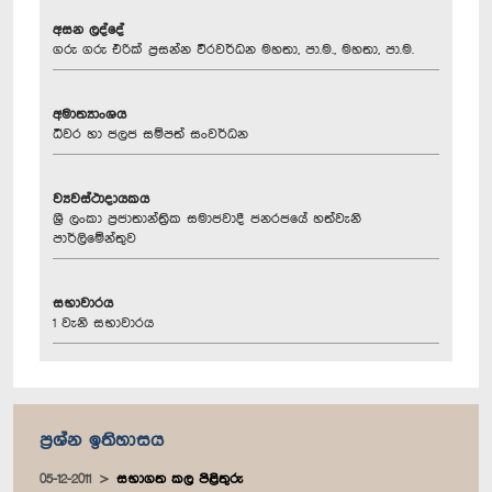
අසන ලද්දේ
ගරු ගරු එරික් ප්‍රසන්න වීරවර්ධන මහතා, පා.ම., මහතා, පා.ම.
අමාත්‍යාංශය
ධීවර හා ජලජ සම්පත් සංවර්ධන
ව්‍යවස්ථාදායකය
ශ්‍රී ලංකා ප්‍රජාතාන්ත්‍රික සමාජවාදී ජනරජයේ හත්වැනි
පාර්ලිමේන්තුව
සභාවාරය
1 වැනි සභාවාරය
ප්‍රශ්න ඉතිහාසය
05-12-2011
සභාගත කල පිළිතුරු