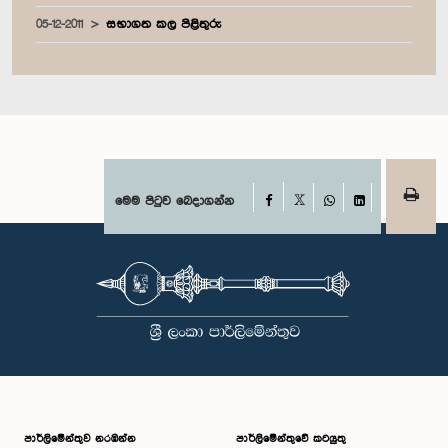
05-12-2011
සභාගත කල පිළිතුරු
Facebook
මෙම පිටුව බෙදාගන්න
X
WhatsApp
LinkedIn
පාර්ලි‌මේන්තුව නරඹන්න
පාර්ලිමේන්තුවේ කටයුතු