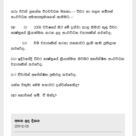
ගරු එරික් ප්‍රසන්න වීරවර්ධන මහතා,— ධීවර හා ජලජ සම්පත්
සංවර්ධන අමාත්‍යතුමාගෙන් ඇසීමට,—
(අ) (i) 2006 වර්ෂයේ සිට මේ දක්වා කාල සීමාව තුළ ධීවර
ක්‍ෂේත්‍රයේ ක්‍රියාත්මක කරන ලද සංවර්ධන ව්‍යාපෘතීන් කවරේද;
(ii) එම ව්‍යාපෘතීන් හරහා ජනතාවට ලැබී ඇති ප්‍රතිලාභ
කවරේද;
(iii) ඉදිරියේදී ධීවර ක්‍ෂේත්‍රයේ ක්‍රියාත්මක කිරීමට අපේක්ෂිත සංවර්ධන
ව්‍යාපෘතීන් කවරේද;
(iv) ඒවායින් අපේක්ෂිත ප්‍රතිඵල කවරේද;
යන්න එතුමා මෙම සභාවට දන්වන්නෙහිද?
(ආ) නොඑසේ නම්, ඒ මන්ද?
අසන ලද දිනය
2011-12-05