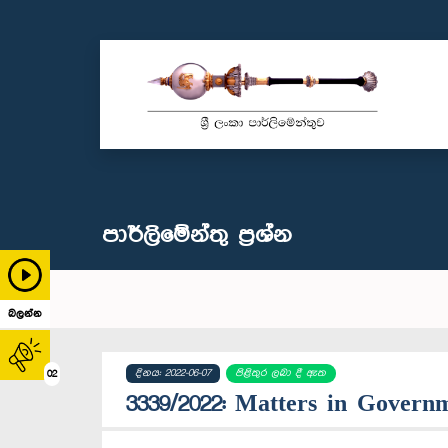
පාර්ලි‌මේන්තු‌ ප්‍රශ්න
බලන්න
දිනය: 2022-06-07
පිළිතුර ලබා දී ඇත
02
3339/2022: Matters in Governm