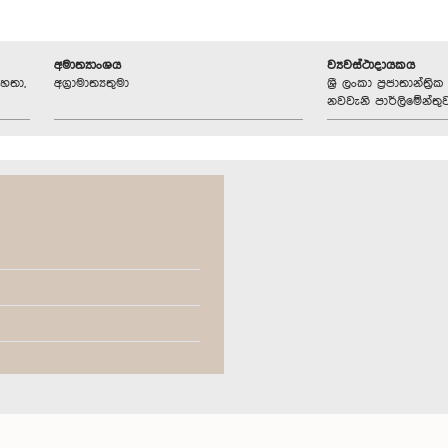
අමාත්‍යාංශය
ව්‍යවස්ථාදායකය
හතා,
අග්‍රාමාත්‍යතුමා
ශ්‍රී ලංකා ප්‍රජාතාන්ත
නවවැනි පාර්ලිමේන්තු