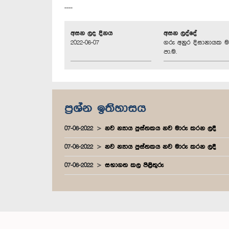
----
අසන ලද දිනය
අසන ලද්දේ
2022-06-07
ගරු අනුර දිසානායක ම
පා.ම.
ප්‍රශ්න ඉතිහාසය
07-06-2022
නව න්‍යාය පුස්තකය නව මාරු කරන ලදී
07-06-2022
නව න්‍යාය පුස්තකය නව මාරු කරන ලදී
07-06-2022
සභාගත කල පිළිතුරු