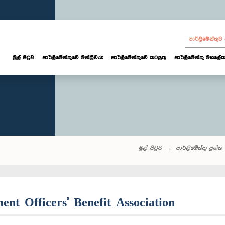
පාර්ලි‌මේන්තු
මුල් පිටුව
පාර්ලි‌මේන්තුවේ මන්ත්‍රීවරු
පාර්ලිමේන්තුවේ කටයුතු
පාර්ලිමේන්තු මහලේක
මුල් පිටුව
පාර්ලි‌මේන්තු‌ ප්‍රශ්න
ent Officers' Benefit Association