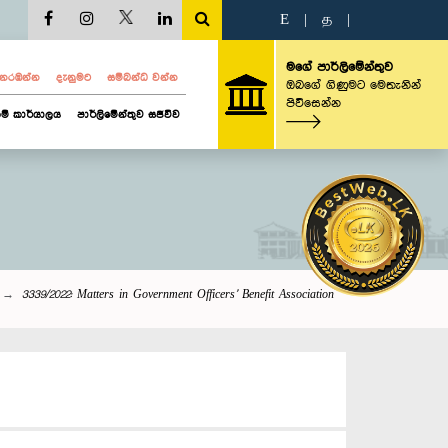
E
|
த
|
මගේ පාර්ලිමේන්තුව
ව නරඹන්න
දැනුමට
සම්බන්ධ වන්න
ඔබගේ ගිණුමට මෙතැනින්
පිවිසෙන්න
ම් කාර්යාලය
පාර්ලිමේන්තුව සජීවීව
3339/2022: Matters in Government Officers' Benefit Association