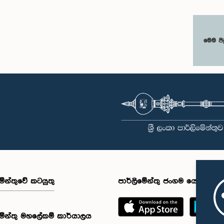
මෙම පි
මේන්තුවේ කටයුතු
පාර්ලිමේන්තු ජංගම යෙදුම
මේන්තු මහලේකම් කාර්යාලය