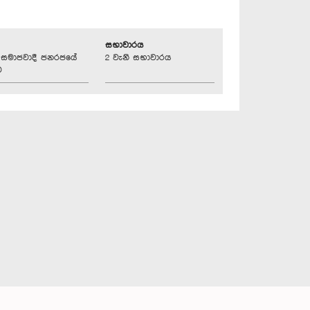
සභාවාරය
්‍රික සමාජවාදී ජනරජයේ
2 වැනි සභාවාරය
ව