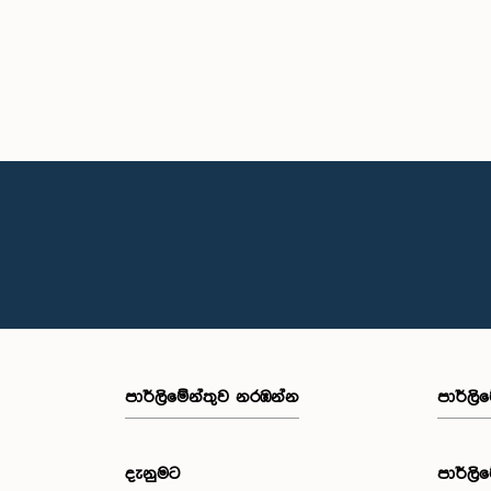
පාර්ලි‌මේන්තුව නරඹන්න
පාර්ලි
දැනුමට
පාර්ලි