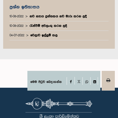
ප්‍රශ්න ඉතිහාසය
10-06-2022
නව න්‍යාය පුස්තකය නව මාරු කරන ලදී
10-06-2022
රැස්වීම් අවලංගු කරන ලදී
04-07-2022
වෙලාව ඉල්ලුම් කල
Facebook
මෙම පිටුව බෙදාගන්න
X
WhatsApp
LinkedIn