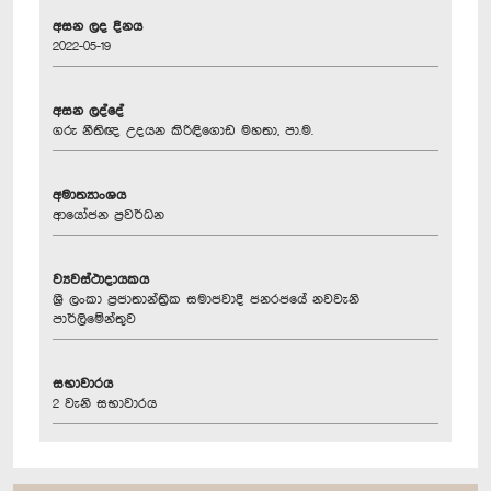
අසන ලද දිනය
2022-05-19
අසන ලද්දේ
ගරු නීතිඥ උදයන කිරිඳිගොඩ මහතා, පා.ම.
අමාත්‍යාංශය
ආයෝජන ප්‍රවර්ධන
ව්‍යවස්ථාදායකය
ශ්‍රී ලංකා ප්‍රජාතාන්ත්‍රික සමාජවාදී ජනරජයේ නවවැනි
පාර්ලිමේන්තුව
සභාවාරය
2 වැනි සභාවාරය