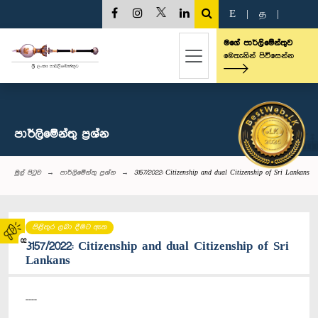
E
|
த
|
මගේ පාර්ලිමේන්තුව
මෙතැනින් පිවිසෙන්න
පාර්ලි‌මේන්තු‌ ප්‍රශ්න
මුල් පිටුව
පාර්ලි‌මේන්තු‌ ප්‍රශ්න
3157/2022: Citizenship and dual Citizenship of Sri Lankans
පිළිතුර ලබා දීමට ඇත
02
3157/2022: Citizenship and dual Citizenship of Sri
Lankans
----