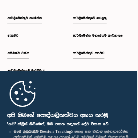
පාර්ලි‌මේන්තුව නරඹන්න
පාර්ලිමේන්තුවේ කටයුතු
දැනුමට
පාර්ලිමේන්තු මහලේකම් කාර්යාලය
සම්බන්ධ වන්න
පාර්ලිමේන්තුව සජීවීව
පාර්ලි‌මේන්තුවේ මන්ත්‍රීවරු
මුල් පිටුව
පාර්ලිමේන්තු ජංගම යෙදුම
අපි ඔබගේ පෞද්ගලිකත්වය අගය කරමු
"හරි" ක්ලික් කිරීමෙන්, ඔබ පහත සඳහන් දේට එකඟ වේ:
සැසි ලුහුබැඳීම (Session Tracking):
පහසු සහ වඩාත් පුද්ගලාරෝපිත
අත්දැකීමක් ලබාදීම සඳහා අපගේ වෙබ් අඩවියේ ඔබගේ ක්‍රියාකාරකම්