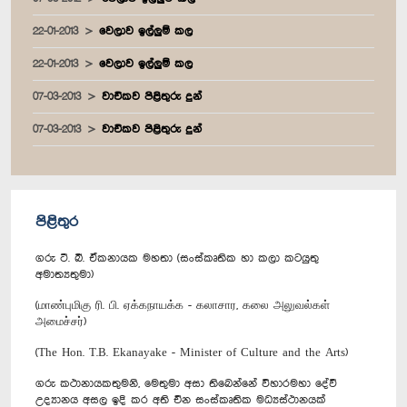
22-01-2013
වෙලාව ඉල්ලුම් කල
22-01-2013
වෙලාව ඉල්ලුම් කල
07-03-2013
වාචිකව පිළිතුරු දුන්
07-03-2013
වාචිකව පිළිතුරු දුන්
පිළිතුර
ගරු ටී. බී. ඒකනායක මහතා (සංස්කෘතික හා කලා කටයුතු
අමාත්‍යතුමා)
(மாண்புமிகு ரி. பி. ஏக்கநாயக்க - கலாசார, கலை அலுவல்கள்
அமைச்சர்)
(The Hon. T.B. Ekanayake - Minister of Culture and the Arts)
ගරු කථානායකතුමනි, මෙතුමා අසා තිබෙන්නේ විහාරමහා දේවී
උද්‍යානය අසල ඉදි කර අති චීන සංස්කෘතික මධ්‍යස්ථානයක්