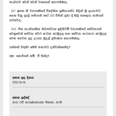
සංඛ්‍යාව වෙන් වෙන් වශයෙන් කොපමණද;
(ii) ඉහත කී ව්‍යාපෘතියේ වි‍දේශික ශ්‍රමිකයන්ට, ඔවුන් ශ්‍රී ලංකාවට
ගෙන එනු ලැබූ සමාගම හෝ රට විසින් ලබා දී ති‍බූ තනතුරු නාමයන්
කවරේද;
(iii) චීන සංස්කෘතික මධ්‍යස්ථාන ඉදිකිරීම් ව්‍යාපෘතියේ සේවකයන්
වෙනු‍වෙන් සේවක අර්ථ සාධක අරමුදල සහ සේවක භාරකාර අරමුදල
වෙත ගෙවන ලද දායක මුදල් ප්‍රමාණය කොපමණද;
යන්නත් එතුමා මෙම සභාවට දන්වන්නෙහිද?
(ඈ) නොඑසේ නම්, ඒ මන්ද?
අසන ලද දිනය
2012-04-18
අසන ලද්දේ
ගරු රවී කරුණානායක මහතා, පා.ම.