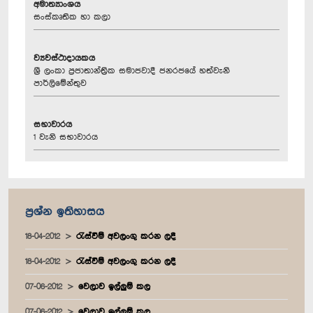
අමාත්‍යාංශය
සංස්කෘතික හා කලා
ව්‍යවස්ථාදායකය
ශ්‍රී ලංකා ප්‍රජාතාන්ත්‍රික සමාජවාදී ජනරජයේ හත්වැනි
පාර්ලිමේන්තුව
සභාවාරය
1 වැනි සභාවාරය
ප්‍රශ්න ඉතිහාසය
18-04-2012
රැස්වීම් අවලංගු කරන ලදී
18-04-2012
රැස්වීම් අවලංගු කරන ලදී
07-06-2012
වෙලාව ඉල්ලුම් කල
07-06-2012
වෙලාව ඉල්ලුම් කල