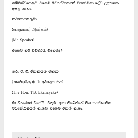
සම්බන්ධයෙනුයි. එහෙම මධ්‍යස්ථානයක් විහාරමහා දේවී උද්‍යානය
අසල නැහැ.
කථානායකතුමා
(சபாநாயகர் அவர்கள்)
(Mr. Speaker)
එහෙම නම් එච්චරයි. එහෙමද?
ගරු ටී. බී. ඒකනායක මහතා
(மாண்புமிகு ரி. பி. ஏக்கநாயக்க)
(The Hon. T.B. Ekanayake)
මා හිතන්නේ එසේයි. එතුමා අසා තිබෙන්නේ චීන සංස්කෘතික
මධ්‍යස්ථානයක් ගැනයි. එහෙම එකක් නැහැ.