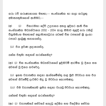
ගරු රවී කරුණානායක මහතා,— සංස්කෘතික හා කලා ක‍ටයුතු
අමාත්‍යතුමාගෙන් ඇසීමට,—
(අ) (i) විහාරමහා දේවී උද්‍යානය අසල ඉදිකර ඇති චීන
සංස්කෘතික මධ්‍යස්ථානය 2002 - 2004 කාල සීමාව තුළදී ගරු රනිල්
වික්‍රමසිංහ මහතාගේ අග්‍රාමාත්‍යධූරය යටතේ චීන රජයෙන් ශ්‍රී ලංකා
රජයට ලැබුණු ත්‍යාගයක්ද;
(ii) එය පූර්ණ ප්‍රදානයක්ද;
යන්න එතුමා සඳහන් කරන්නෙහිද?
(ආ) (i) චීන සංස්කෘතික මධ්‍යස්ථානයේ ඉදිකිරීම් ආරම්භ වූ දිනය සහ
අවසන් වූ දිනය කවරේද;
(ii) ඉහත ව්‍යාපෘතිය සඳහා ඇස්තමේන්තු කළ මුළු පිරිවැය සහ එය
අවසන් කිරීමේදී දැරීමට සිදු වූ පිරිවැය කොපමණද;
(iii) එම ව්‍යාපෘතියෙහි ශ්‍රමය සඳහා වැයවූ පිරිවැය කොපමණද;
යන්නත් එතුමා සඳහන් කරන්නෙහිද?
(ඇ) (i) ව්‍යාපෘතියේ සේවයේ යෙදවූ දේශීය සහ විදේශීය සේවක