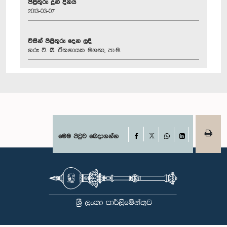
පිළිතුරු දුන් දිනය
2013-03-07
විසින් පිළිතුරු දෙන ලදී
ගරු ටී. බී. ඒකනායක මහතා, පා.ම.
Facebook
මෙම පිටුව බෙදාගන්න
X
WhatsApp
LinkedIn