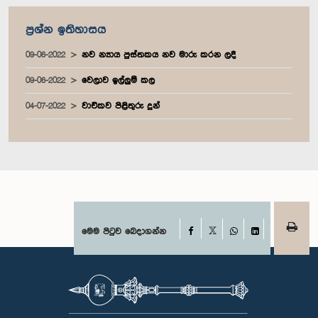
ප්‍රශ්න ඉතිහාසය
09-06-2022
නව න්‍යාය පුස්තකය නව මාරු කරන ලදී
09-06-2022
වෙලාව ඉල්ලුම් කල
04-07-2022
වාචිකව පිළිතුරු දුන්
Facebook
මෙම පිටුව බෙදාගන්න
X
WhatsApp
LinkedIn