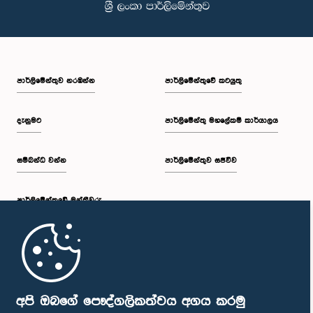
පාර්ලි‌මේන්තුව නරඹන්න
පාර්ලිමේන්තුවේ කටයුතු
දැනුමට
පාර්ලිමේන්තු මහලේකම් කාර්යාලය
සම්බන්ධ වන්න
පාර්ලිමේන්තුව සජීවීව
පාර්ලි‌මේන්තුවේ මන්ත්‍රීවරු
මුල් පිටුව
පාර්ලිමේන්තු ජංගම යෙදුම
අපි ඔබගේ පෞද්ගලිකත්වය අගය කරමු