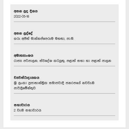
අසන ලද දිනය
2022-05-18
අසන ලද්දේ
ගරු අජිත් මාන්නප්පෙරුම මහතා, පා.ම.
අමාත්‍යාංශය
රාජ්‍ය පරිපාලන, ස්වදේශ කටයුතු, පළාත් සභා හා පළාත් පාලන
ව්‍යවස්ථාදායකය
ශ්‍රී ලංකා ප්‍රජාතාන්ත්‍රික සමාජවාදී ජනරජයේ නවවැනි
පාර්ලිමේන්තුව
සභාවාරය
2 වැනි සභාවාරය