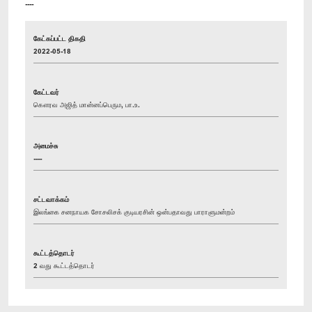
----
கேட்கப்பட்ட திகதி
2022-05-18
கேட்டவர்
கௌரவ அஜித் மான்னப்பெரும, பா.உ.
அமைச்சு
----
சட்டவாக்கம்
இலங்கை சனநாயக சோசலிசக் குடியரசின் ஒன்பதாவது பாராளுமன்றம்
கூட்டத்தொடர்
2 வது கூட்டத்தொடர்