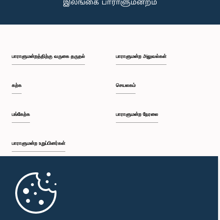
பாராளுமன்றத்திற்கு வருகை தருதல்
பாராளுமன்ற அலுவல்கள்
கற்க
செயலகம்
பங்கேற்க
பாராளுமன்ற நேரலை
பாராளுமன்ற உறுப்பினர்கள்
முதற்பக்கம்
பாராளுமன்ற கையடக்க செயலி