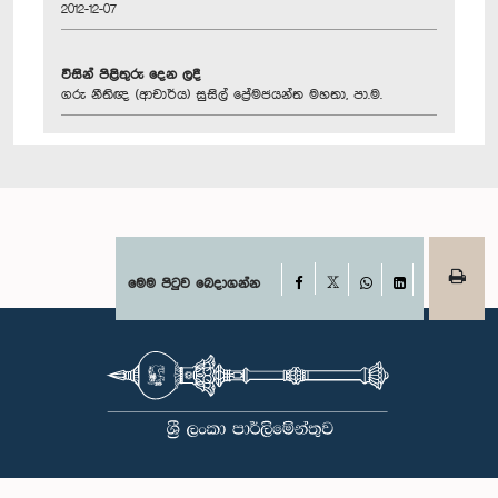
2012-12-07
විසින් පිළිතුරු දෙන ලදී
ගරු නීතිඥ (ආචාර්ය) සුසිල් ප්‍රේමජයන්ත මහතා, පා.ම.
Facebook
මෙම පිටුව බෙදාගන්න
X
WhatsApp
LinkedIn