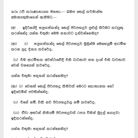
ගරු රවී කරුණානායක මහතා,— ඛනිජ තෙල් කර්මාන්ත
අමාත්‍යතුමාගෙන් ඇසීමට,—
(අ) ඉදිරියේදී සපුගස්කන්ද තෙල් පිරිපහදුව පුළුල් කිරීමට කටයුතු
කරන්නේද යන්න එතුමා මෙම සභාවට දන්වන්නෙහිද?
(ආ) (i) සපුගස්කන්ද තෙල් පිරිපහදුව මුලින්ම මෙහෙයුම් ආරම්භ
කරන ලද දිනය කවරේද;
(ii) එම ආරම්භක අවස්ථාවේදී එහි ධාරිතාව සහ දැන් එහි ධාරිතාව
වෙන් වශයෙන් කවරේද;
යන්න එතුමා සඳහන් කරන්නෙහිද?
(ඇ) (i) වෙනත් තෙල් පිරිපහදු කිසිවක් මෙරට කොතැනක හෝ
ඉදිවෙමින් පවතින්නේද;
(ii) එසේ නම්, එකී නව පිරිපහදුවල නම් කවරේද;
(iii) ඒවා අතරින් කිසියම් පිරිපහදුවක් රජය විසින් මුදල් ‍යොදවා
ඉදිකරන්නේද;
යන්න එතුමා සඳහන් කරන්නෙහිද?