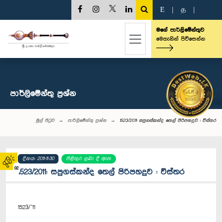
E
|
த
|
මගේ පාර්ලිමේන්තුව
මෙතැනින් පිවිසෙන්න
පාර්ලි‌මේන්තු‌ ප්‍රශ්න
මුල් පිටුව
පාර්ලි‌මේන්තු‌ ප්‍රශ්න
1523/2011: සපුගස්කන්ද තෙල් පිරිපහදුව : විස්තර
දිනය: 2011-11-30
පිළිතුර ලබා දී ඇත
02
1523/2011: සපුගස්කන්ද තෙල් පිරිපහදුව : විස්තර
1523/’11