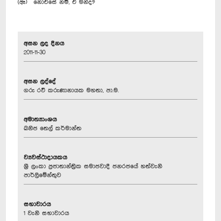
(ඈ) ‍ නොඑසේ නම්, ඒ මන්ද?
අසන ලද දිනය
2011-11-30
අසන ලද්දේ
ගරු රවී කරුණානායක මහතා, පා.ම.
අමාත්‍යාංශය
ඛනිජ තෙල් කර්මාන්ත
ව්‍යවස්ථාදායකය
ශ්‍රී ලංකා ප්‍රජාතාන්ත්‍රික සමාජවාදී ජනරජයේ හත්වැනි
පාර්ලිමේන්තුව
සභාවාරය
1 වැනි සභාවාරය