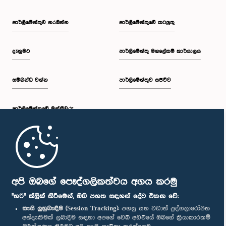
පාර්ලි‌මේන්තුව නරඹන්න
පාර්ලිමේන්තුවේ කටයුතු
දැනුමට
පාර්ලිමේන්තු මහලේකම් කාර්යාලය
සම්බන්ධ වන්න
පාර්ලිමේන්තුව සජීවීව
පාර්ලි‌මේන්තුවේ මන්ත්‍රීවරු
මුල් පිටුව
පාර්ලිමේන්තු ජංගම යෙදුම
අපි ඔබගේ පෞද්ගලිකත්වය අගය කරමු
"හරි" ක්ලික් කිරීමෙන්, ඔබ පහත සඳහන් දේට එකඟ වේ:
සැසි ලුහුබැඳීම (Session Tracking):
පහසු සහ වඩාත් පුද්ගලාරෝපිත
අත්දැකීමක් ලබාදීම සඳහා අපගේ වෙබ් අඩවියේ ඔබගේ ක්‍රියාකාරකම්