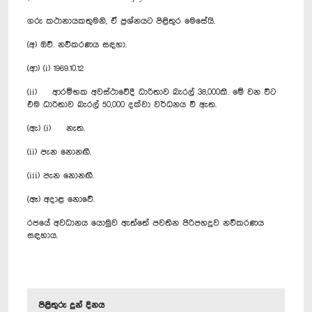
ගරු කථානායකතුමනි, ඒ ප්‍රශ්නයට පිළිතුර මෙසේයි.
(අ) ඔව්. නවීකරණය සඳහා.
(ආ) (i) 1969.10.12
(ii) ආරම්භක අවස්ථාවේදී ධාරිතාව බැරල් 38,000කි. මේ වන විට
එම ධාරිතාව බැරල් 50,000 දක්වා වර්ධනය වී ඇත.
(ඇ) (i) නැත.
(ii) පැන නොනඟී.
(iii) පැන නොනඟී.
(ඈ) අදාළ නොවේ.
රජයේ අවධානය යොමුව ඇත්තේ පවතින පිරිපහදුව නවීකරණය
සඳහාය.
පිළිතුරු දුන් දිනය