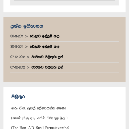
ප්‍රශ්න ඉතිහාසය
30-11-2011
වෙලාව ඉල්ලුම් කල
30-11-2011
වෙලාව ඉල්ලුම් කල
07-12-2012
වාචිකව පිළිතුරු දුන්
07-12-2012
වාචිකව පිළිතුරු දුන්
පිළිතුර
ගරු ඒ.ඩී. සුසිල් ප්‍රේමජයන්ත මහතා
(மாண்புமிகு ஏ.டி. சுசில் பிரேமஜயந்த )
(The Hon. A.D. Susil Premajayantha)