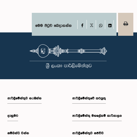
Facebook
මෙම පිටුව බෙදාගන්න
X
WhatsApp
LinkedIn
පාර්ලි‌මේන්තුව නරඹන්න
පාර්ලිමේන්තුවේ කටයුතු
දැනුමට
පාර්ලිමේන්තු මහලේකම් කාර්යාලය
සම්බන්ධ වන්න
පාර්ලිමේන්තුව සජීවීව