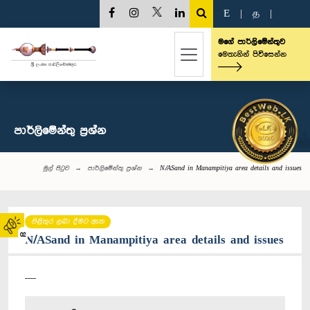
E
|
த
|
මගේ පාර්ලිමේන්තුව
මෙතැනින් පිවිසෙන්න
පාර්ලි‌මේන්තු‌ ප්‍රශ්න
මුල් පිටුව
පාර්ලි‌මේන්තු‌ ප්‍රශ්න
N/ASand in Manampitiya area details and issues
පිළිතුර ලබා දීමට ඇත
02
N/ASand in Manampitiya area details and issues
----