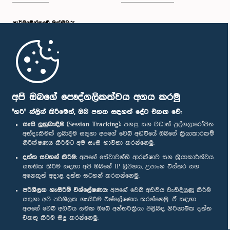
පාර්ලි‌මේන්තුවේ මන්ත්‍රීවරු
මුල් පිටුව
පාර්ලිමේන්තු ජංගම යෙදුම
අපි ඔබගේ පෞද්ගලිකත්වය අගය කරමු
"හරි" ක්ලික් කිරීමෙන්, ඔබ පහත සඳහන් දේට එකඟ වේ:
සැසි ලුහුබැඳීම (Session Tracking):
පහසු සහ වඩාත් පුද්ගලාරෝපිත
අත්දැකීමක් ලබාදීම සඳහා අපගේ වෙබ් අඩවියේ ඔබගේ ක්‍රියාකාරකම්
නිරීක්ෂණය කිරීමට අපි සැසි භාවිතා කරන්නෙමු.
අප හා සම්බන්ධ වී සිටින්න :
දත්ත සටහන් කිරීම:
අපගේ සේවාවන්හි ආරක්ෂාව සහ ක්‍රියාකාරීත්වය
සහතික කිරීම සඳහා අපි ඔබගේ IP ලිපිනය, උපාංග විස්තර සහ
අනෙකුත් අදාළ දත්ත සටහන් කරගන්නෙමු.
සම්මාන
පරිශීලක හැසිරීම් විශ්ලේෂණය:
අපගේ වෙබ් අඩවිය වැඩිදියුණු කිරීම
සඳහා අපි පරිශීලක හැසිරීම විශ්ලේෂණය කරන්නෙමු. ඒ සඳහා
අපගේ වෙබ් අඩවිය සමඟ ඔබේ අන්තර්ක්‍රියා පිළිබඳ නිර්නාමික දත්ත
පෞද්ගලිකත්ව ප්‍රතිපත්තිය
එකතු කිරීම සිදු කරන්නෙමු.