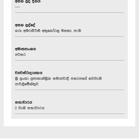
අසන ලද දිනය
----
අසන ලද්දේ
ගරු අමරකීර්ති අතුකෝරළ මහතා, පා.ම.
අමාත්‍යාංශය
පරිසර
ව්‍යවස්ථාදායකය
ශ්‍රී ලංකා ප්‍රජාතාන්ත්‍රික සමාජවාදී ජනරජයේ නවවැනි
පාර්ලිමේන්තුව
සභාවාරය
2 වැනි සභාවාරය