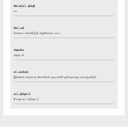
கேட்கப்பட்ட திகதி
----
கேட்டவர்
கௌரவ அமரகீர்த்தி அதுகோரள, பா.உ.
அமைச்சு
சுற்றாடல்
சட்டவாக்கம்
இலங்கை சனநாயக சோசலிசக் குடியரசின் ஒன்பதாவது பாராளுமன்றம்
கூட்டத்தொடர்
2 வது கூட்டத்தொடர்