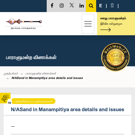
E
|
සි
|
எனது பாராளுமன்றம்
இங்கே உள்நுழைக
பாராளுமன்ற வினாக்கள்
முதற்பக்கம்
பாராளுமன்ற வினாக்கள்
N/ASand in Manampitiya area details and issues
பதிலளிக்கப்படவுள்ளவைகள்
02
N/ASand in Manampitiya area details and issues
----