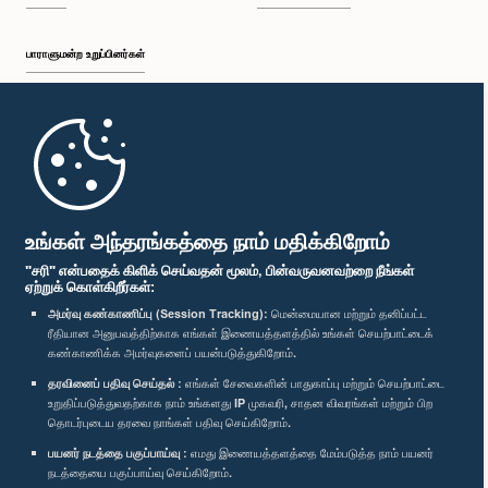
பாராளுமன்ற உறுப்பினர்கள்
முதற்பக்கம்
பாராளுமன்ற கையடக்க செயலி
உங்கள் அந்தரங்கத்தை நாம் மதிக்கிறோம்
"சரி" என்பதைக் கிளிக் செய்வதன் மூலம், பின்வருவனவற்றை நீங்கள்
ஏற்றுக் கொள்கிறீர்கள்:
அமர்வு கண்காணிப்பு (Session Tracking):
மென்மையான மற்றும் தனிப்பட்ட
ரீதியான அனுபவத்திற்காக எங்கள் இணையத்தளத்தில் உங்கள் செயற்பாட்டைக்
எம்மை பின்தொடர்க :
கண்காணிக்க அமர்வுகளைப் பயன்படுத்துகிறோம்.
தரவினைப் பதிவு செய்தல் :
எங்கள் சேவைகளின் பாதுகாப்பு மற்றும் செயற்பாட்டை
விருதுகள்
உறுதிப்படுத்துவதற்காக நாம் உங்களது IP முகவரி, சாதன விவரங்கள் மற்றும் பிற
தொடர்புடைய தரவை நாங்கள் பதிவு செய்கிறோம்.
பயனர் நடத்தை பகுப்பாய்வு :
எமது இணையத்தளத்தை மேம்படுத்த நாம் பயனர்
தனியுரிமைக் கொள்கை
நடத்தையை பகுப்பாய்வு செய்கிறோம்.