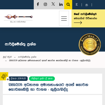
E
|
த
|
මගේ පාර්ලිමේන්තුව
මෙතැනින් පිවිසෙන්න
පාර්ලි‌මේන්තු‌ ප්‍රශ්න
මුල් පිටුව
පාර්ලි‌මේන්තු‌ ප්‍රශ්න
1389/2011: අධ්‍යාපන අමාත්‍යාංශයට අයත් නොවන ගොඩනැඟිලි හා වාහන : කුලිය/බද්ද
දිනය: 2011-11-25
පිළිතුර ලබා දී ඇත
02
1389/2011: අධ්‍යාපන අමාත්‍යාංශයට අයත් නොවන
ගොඩනැඟිලි හා වාහන : කුලිය/බද්ද