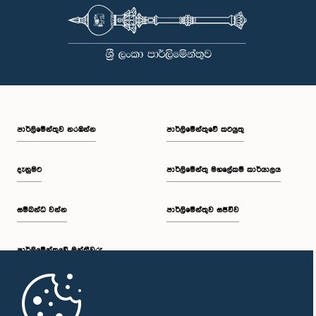
පාර්ලි‌මේන්තුව නරඹන්න
පාර්ලිමේන්තුවේ කටයුතු
දැනුමට
පාර්ලිමේන්තු මහලේකම් කාර්යාලය
සම්බන්ධ වන්න
පාර්ලිමේන්තුව සජීවීව
පාර්ලි‌මේන්තුවේ මන්ත්‍රීවරු
මුල් පිටුව