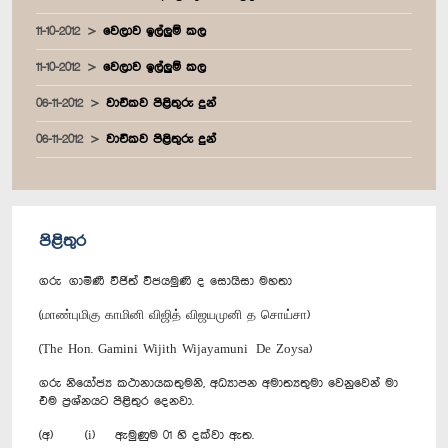
11-10-2012
වෙලාව ඉල්ලුම් කල
11-10-2012
වෙලාව ඉල්ලුම් කල
06-11-2012
වාචිකව පිළිතුරු දුන්
06-11-2012
වාචිකව පිළිතුරු දුන්
පිළිතුර
ගරු ගාමිණී විජිත් විජයමුණි ද සොයිසා මහතා
(மாண்புமிகு காமினி விஜித் விஜயமுனி த சொய்சா)
(The Hon. Gamini Wijith Wijayamuni De Zoysa)
ගරු නියෝජ්‍ය කථානායකතුමනි, අධ්‍යාපන අමාත්‍යතුමා වෙනුවෙන් මා
එම ප්‍රශ්නයට පිළිතුර දෙනවා.
(අ) (i) ඇමුණුම 01 හි දක්වා ඇත.