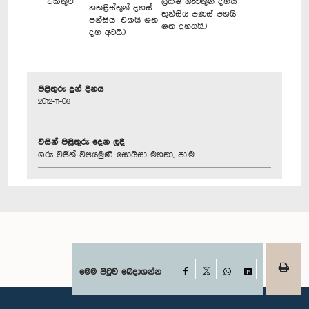
එකතුව
ලක්ෂ හැටතුන් දහස්
හතළිස්තුන් දහස්
තුන්සිය පණස් පහයි
පන්සිය එකයි ශත
ශත දහයයි.)
දහ අටයි.)
පිළිතුරු දුන් දිනය
2012-11-06
විසින් පිළිතුරු දෙන ලදී
ගරු විජිත් විජයමුණි සොයිසා මහතා, පා.ම.
Facebook
මෙම පිටුව බෙදාගන්න
X
WhatsApp
LinkedIn