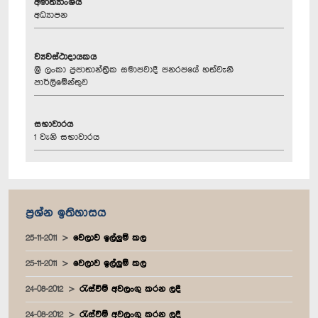
අමාත්‍යාංශය
අධ්‍යාපන
ව්‍යවස්ථාදායකය
ශ්‍රී ලංකා ප්‍රජාතාන්ත්‍රික සමාජවාදී ජනරජයේ හත්වැනි
පාර්ලිමේන්තුව
සභාවාරය
1 වැනි සභාවාරය
ප්‍රශ්න ඉතිහාසය
25-11-2011
වෙලාව ඉල්ලුම් කල
25-11-2011
වෙලාව ඉල්ලුම් කල
24-08-2012
රැස්වීම් අවලංගු කරන ලදී
24-08-2012
රැස්වීම් අවලංගු කරන ලදී