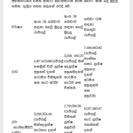
අමාත්‍යාංශය විසින් ආහාර කොමසාරිස් වෙත ගෙවා ඇති බදු මුදල
සහිත කුලිය පහත සඳහන් පරිදි වේ.
අංක 08
ගබඩා 02ම
අංක 06 ගබඩාව
ගබඩාව
සඳහා
වර්ෂය
සඳහා ගෙවූ මුදල
සඳහා ගෙවූ
එකතුව
රුපියල්
මුදල
රුපියල්
රුපියල්
7,486,883.80
(රුපියල්
3,299, 460.20
හැත්තෑ
4,187,423.68(රුපියල්
(රුපියල් තිස්
හතර ලක්ෂ
හතළිස් එක් ලක්ෂ
දෙලක්ෂ
අසූහය
2010
අසූහත් දහස්
අනූනමදහස්
දහස්
හාරසිය විසිතුනයි
හාරසිය
අටසිය
ශත හැට අටයි)
හැටයි ශත
අසූතුනයි
විස්සයි.
ශත
අසූවයි)
2,791,086.39
6,057,390.87
(රුපියල්
3,266,304.48.
රුපියල්
විසිහත්
(රුපියල්
හැට ලක්ෂ
2011
ලක්ෂ
තිස්දෙලක්ෂ
පනස්හත්
සැප්තැම්බර්
අනූඑක්
හැටහය දහස්
දහස්
දක්වා
දහස්