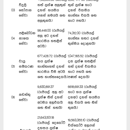
විදුලි
හත් ලක්ෂ අනූතුන්
තුන් ලක්ෂ හැට
03
සෝපාන
දහස් හයසිය
දහස් එකසිය
සේවා
පනස් නමයයි ශත
හැත්තෑ එකයි ශත
අනූතුනයි.)
හැට පහයි.)
98,448.00 (රුපියල්
පළිබෝධන
74,312.00 (රුපියල්
අනූ අට දහස්
04
නාශක
හැත්තෑ හතර දහස්
හාරසිය හතළිස්
සේවා
තුන්සිය දොළහයි)
අටයි.)
677,428.72 (රුපියල්
1,047,165.52 (රුපියල්
වායු
හය ලක්ෂ
දස ලක්ෂ හතළිස්
05
සමීකරණ
හැත්තෑහත් දහස්
හත් දහස් එකසිය
සේවා
හාරසිය විසි අටයි
හැට පහයි ශත
ශත හැත්තෑදෙකයි.)
පණස් දෙකයි)
9,830,891.37
6618,691.33 (රුපියල්
(රුපියල් අනූ අට
හැට හය ලක්ෂ
නඩත්තු
06
ලක්ෂ තිස් දහස්
දහඅට දහස් හයසිය
සේවා
අටසිය අනූඑකයි
අනූ එකයි ශත තිස්
ශත තිස් හතයි)
තුනයි.)
21,643,501.18
19,563,355.10 (රුපියල්
(රුපියල් දෙකෝටි
එක්කෝටි අනූපන්
දහසය ලක්ෂ