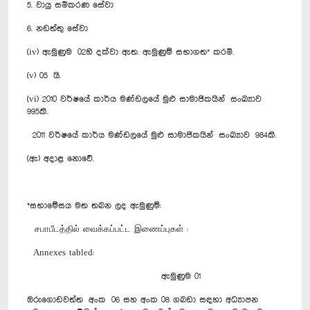
5. වායු සමීකරණ සේවා
6. නඩත්තු සේවා
(iv) ඇමුණුම 02හි දක්වා ඇත. ඇමුණුම් සභාගත* කරමි.
(v) 05 යි.
(vi) 2010 වර්ෂයේ කාර්ය මණ්ඩලයේ මුළු සාමාජිකයින් සංඛ්‍යාව
995කි.
2011 වර්ෂයේ කාර්ය මණ්ඩලයේ මුළු සාමාජිකයින් සංඛ්‍යාව 984කි.
(ඇ) අදාළ නොවේ.
*සභාමේසය මත තබන ලද ඇමුණුම්:
சபாபீடத்தில் வைக்கப்பட்ட இணைப்புகள் :
Annexes tabled:
ඇමුණුම 01
ඔරු‍ගොඩවත්ත අංක 06 සහ අංක 08 ගබඩා සඳහා අධ්‍යාපන