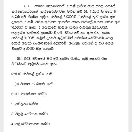
(ii) ආහාර කොමසාරිස් විසින් දන්වා ඇති පරිදි රජයේ
තක්සේරුකරුගේ තක්සේරුව මත වර්ග අඩි 26,441.20ක් වූ අංක 6
ගබඩාවේ මාසික කුලිය රුපියල් 310000කි. (රුපියල් තුන් ලක්ෂ දස
දහසයි) එනම් වර්ග අඩියක ආසන්න අගය රුපියල් 11.75කි. වර්ග අඩි
16,560ක් වූ අංක 8 ගබඩාවේ මාසික කුලිය රුපියල් 2,65,000කි.
(දෙලක්ෂ හැටපන් දහසයි) එනම් වර්ග අඩියක ආසන්න අගය
රුපියල් 16.00කි. නමුත් දැනට ඉදිවෙමින් පවත්නා හෝමාගම පෙළ
පොත් ගබඩා සංකීර්ණයේ ඉදිකිරීම් කටයුතු අවසන් වූ විට ඉහත
වියදම් දැරීමට සිදු නොවේ.
(iii) 1993 වර්ෂයේ සිට මේ දක්වා මාසික කුලී පදනම මත
වාර්ෂිකව කුලියට ගෙන ඇත.
(ආ) (i) රුපියල් ලක්ෂ 22කි.
(ii) වාහන සංඛ්‍යාව 112යි.
(iii) 1. ආරක්ෂක සේවා.
2. පවිත්‍රතා සේවා
3. විදුලි සෝපාන සේවා
4. පළිබෝධනාශක සේවා