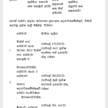
තුන්සිය හතරයි
තුන්සිය
අසූහයයි
ශත හතළිස් අටයි)
අනුවයි ශත
ශත තිස්
අසූහතයි.)
නමයයි)
පොත් ගබඩා සඳහා අධ්‍යාපන ප්‍රකාශන දෙපාර්තමේන්තුව විසින්
ගෙවනු ලබන කුලී පිළිබඳ විස්තර
ගබඩාව
මාසික කුලිය
ඩීන්ස් පාර
රුපියල් 475,000.00
ගබඩාව අංක
(රුපියල් හාර ලක්ෂ
1.
180/1හා 180/2 ඩීන්ස්
හැත්තෑ පන් දහසයි)
පාර ගබඩාව,
(බදු රහිත)
කොළඹ 10.
ඔරුගොඩවත්ත
ගබඩාව (අංක 3
රුපියල් 365,000.00
ගබඩාව)
(රුපියල් තුන් ලක්ෂ
2.
ආහාර
හැටපන් දහසයි) (බදු
දෙපාර්තමේන්තුවේ
රහිත)
ගබඩා සංකීර්ණය
, ඔරුගොඩවත්ත.
රුපියල් 304, 442.50
ඕල්‍කට් ගබඩාව,