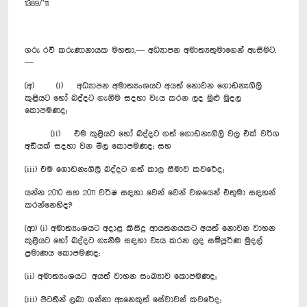
1389/’11
ගරු රවී කරුණානායක මහතා,— අධ්‍යාපන අමාත්‍යතුමාගෙන් ඇසීමට,
—
(අ) (i) අධ්‍යාපන අමාත්‍යංශයට අයත් නොවන ගොඩනැගිලි
කුළියට හෝ බද්දට ගැනීම සදහා වැය කරන ලද මුළු මුදල
කොපමණද;
(ii) එම කුළියට හෝ බද්දට ගත් ගොඩනැගිලි වල එක් වර්ග
අඩියක් සදහා වන මිල කොපමණද; සහ
(iii) එම ගොඩනැගිලි බද්දට ගත් කාල සීමාව කවරේද;
යන්න 2010 සහ 2011 වර්ෂ සඳහා වෙන් වෙන් වශයෙන් එතුමා සඳහන්
කරන්නෙහිද?
(ආ) (i) අමාත්‍යංශයට අදාළ කිසිදු ආයතනයකට අයත් නොවන වාහන
කුළියට හෝ බද්දට ගැනීම සඳහා වැය කරන ලද සම්පූර්ණ මුදල්
ප්‍රමාණය කොපමණද;
(ii) අමාත්‍යංශයට අයත් වාහන සංඛ්‍යාව ‍කොපමණද;
(iii) පිටතින් ලබා ගන්නා ඇනෙකුත් සේවාවන් කවරේද;