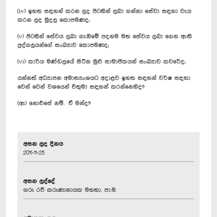
(iv) ඉහත සඳහන් කරන ලද පිටතින් ලබා ගන්නා සේවා සඳහා වැය
කරන ලද මුදල කොපමණද;
(v) පිටතින් සේවය ලබා ගැනීමේ පදනම මත සේවය ලබා ගෙන ඇති
පුද්ගලයන්ගේ සංඛ්‍යාව කොපමණද;
(vi) කාර්ය මණ්ඩලයේ සිටින මුළු සාමාජිකයන් සංඛ්‍යාව කවරේද;
යන්නත් අධ්‍යාපන අමාත්‍යංශයට අදාළව ඉහත සඳහන් වර්ෂ සඳහා
වෙන් වෙන් වශයෙන් එතුමා සඳහන් කරන්නෙහිද?
(ඇ) නොඑසේ නම්, ඒ මන්ද?
අසන ලද දිනය
2011-11-25
අසන ලද්දේ
ගරු රවී කරුණානායක මහතා, පා.ම.