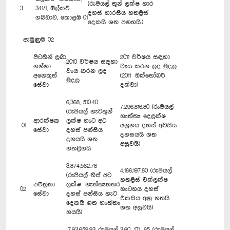
(රුපියල් තුන් ලක්ෂ හාර
3.
341/1, ඕල්කට්
දහස් හාරසිය හතළිස්
ගබඩාව, කොළඹ 01
දෙකයි ශත පනහයි.)
ඇමුණුම 02
පිටතින් ලබා
2011 වර්ෂය සඳහා
2010 වර්ෂය සඳහා
ගන්නා
වැය කරන ලද මුදල
වැය කරන ලද
අනෙකුත්
(2011 ඔක්තෝබර්
මුදල
සේවා
දක්වා)
6,368, 510.40
7,296,816.80 (රුපියල්
(රුපියල් හැටතුන්
හැත්තෑ දෙලක්ෂ
ආරක්ෂක
ලක්ෂ හැට අට
01
අනූහය දහස් අටසිය
සේවා
දහස් පන්සිය
දහසයයි ශත
දහයයි ශත
අසූවයි)
හතළිහයි
3,874,562.76
4,166,197.80 (රුපියල්
(රුපියල් තිස් අට
හතළිස් එක්ලක්ෂ
පවිත්‍රතා
ලක්ෂ හැත්තෑහතර
02
හැටහය දහස්
සේවා
දහස් පන්සිය හැට
එකසිය අනූ හතයි
දෙකයි ශත හැත්තෑ
ශත අසූවයි)
හයයි)
7,93,659.93 රුපියල්
3,60, 171. 65 (රුපියල්