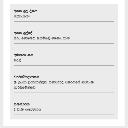
අසන ලද දිනය
2022-02-24
අසන ලද්දේ
ගරු මොහමඩ් මුසම්මිල් මහතා, පා.ම.
අමාත්‍යාංශය
මුදල්
ව්‍යවස්ථාදායකය
ශ්‍රී ලංකා ප්‍රජාතාන්ත්‍රික සමාජවාදී ජනරජයේ නවවැනි
පාර්ලිමේන්තුව
සභාවාරය
2 වැනි සභාවාරය