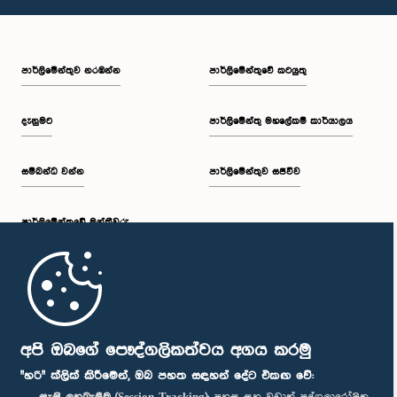
පාර්ලි‌මේන්තුව නරඹන්න
පාර්ලිමේන්තුවේ කටයුතු
දැනුමට
පාර්ලිමේන්තු මහලේකම් කාර්යාලය
සම්බන්ධ වන්න
පාර්ලිමේන්තුව සජීවීව
පාර්ලි‌මේන්තුවේ මන්ත්‍රීවරු
මුල් පිටුව
පාර්ලිමේන්තු ජංගම යෙදුම
අපි ඔබගේ පෞද්ගලිකත්වය අගය කරමු
"හරි" ක්ලික් කිරීමෙන්, ඔබ පහත සඳහන් දේට එකඟ වේ: