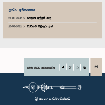
ප්‍රශ්න ඉතිහාසය
24-02-2022
වෙලාව ඉල්ලුම් කල
23-03-2022
වාචිකව පිළිතුරු දුන්
Facebook
මෙම පිටුව බෙදාගන්න
X
WhatsApp
LinkedIn