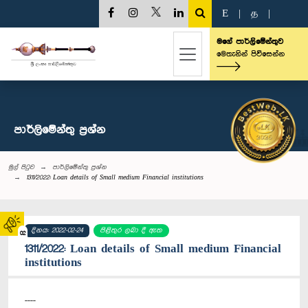
E
|
த
|
මගේ පාර්ලිමේන්තුව
මෙතැනින් පිවිසෙන්න
පාර්ලි‌මේන්තු‌ ප්‍රශ්න
මුල් පිටුව
පාර්ලි‌මේන්තු‌ ප්‍රශ්න
1311/2022: Loan details of Small medium Financial institutions
දිනය: 2022-02-24
පිළිතුර ලබා දී ඇත
02
1311/2022: Loan details of Small medium Financial
institutions
----