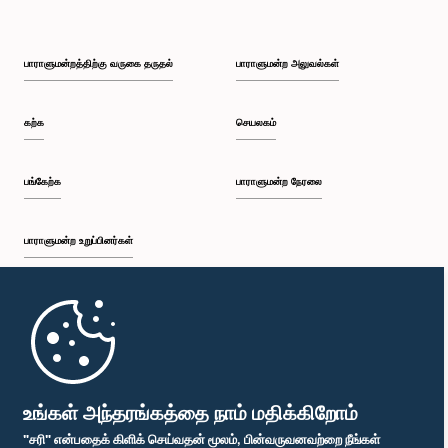
பாராளுமன்றத்திற்கு வருகை தருதல்
பாராளுமன்ற அலுவல்கள்
கற்க
செயலகம்
பங்கேற்க
பாராளுமன்ற நேரலை
பாராளுமன்ற உறுப்பினர்கள்
முதற்பக்கம்
பாராளுமன்ற கையடக்க செயலி
உங்கள் அந்தரங்கத்தை நாம் மதிக்கிறோம்
"சரி" என்பதைக் கிளிக் செய்வதன் மூலம், பின்வருவனவற்றை நீங்கள்