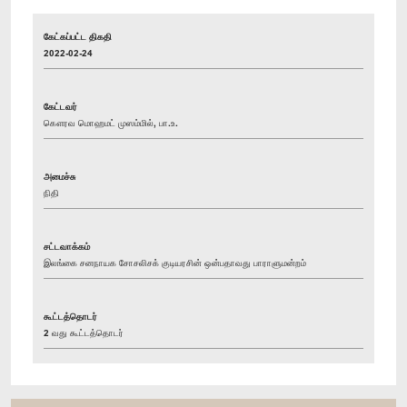
கேட்கப்பட்ட திகதி
2022-02-24
கேட்டவர்
கௌரவ மொஹமட் முஸம்மில், பா.உ.
அமைச்சு
நிதி
சட்டவாக்கம்
இலங்கை சனநாயக சோசலிசக் குடியரசின் ஒன்பதாவது பாராளுமன்றம்
கூட்டத்தொடர்
2 வது கூட்டத்தொடர்