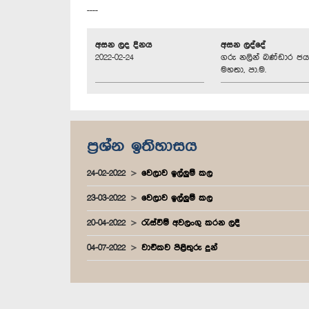
----
අසන ලද දිනය
අසන ලද්දේ
2022-02-24
ගරු නලින් බණ්ඩාර ජ
මහතා, පා.ම.
ප්‍රශ්න ඉතිහාසය
24-02-2022
වෙලාව ඉල්ලුම් කල
23-03-2022
වෙලාව ඉල්ලුම් කල
20-04-2022
රැස්වීම් අවලංගු කරන ලදී
04-07-2022
වාචිකව පිළිතුරු දුන්