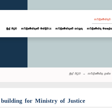
පාර්ලි‌මේන්තු
මුල් පිටුව
පාර්ලි‌මේන්තුවේ මන්ත්‍රීවරු
පාර්ලිමේන්තුවේ කටයුතු
පාර්ලිමේන්තු මහලේක
මුල් පිටුව
පාර්ලි‌මේන්තු‌ ප්‍රශ්න
a building for Ministry of Justice