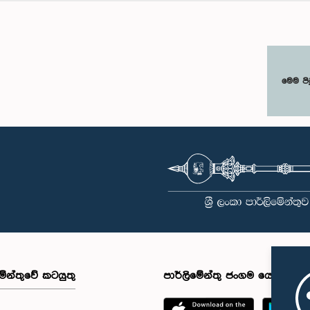
මෙම පි
මේන්තුවේ කටයුතු
පාර්ලිමේන්තු ජංගම යෙදුම