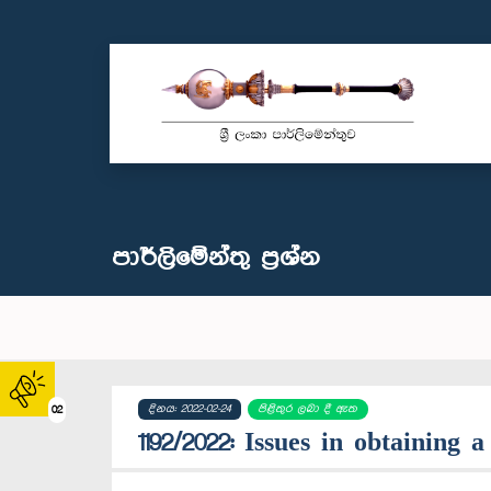
පාර්ලි‌මේන්තු‌ ප්‍රශ්න
දිනය: 2022-02-24
පිළිතුර ලබා දී ඇත
02
1192/2022: Issues in obtaining 