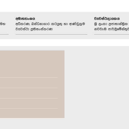
අමාත්‍යාංශය
ව්‍යවස්ථාදායකය
යමහ
අධිකරණ, බන්ධනාගාර කටයුතු හා ආණ්ඩුක්‍රම
ශ්‍රී ලංකා ප්‍රජාතාන්ත
ව්‍යවස්ථා ප්‍රතිසංස්කරණ
නවවැනි පාර්ලිමේන්තු