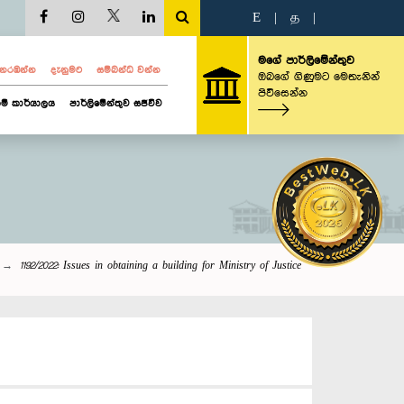
E
|
த
|
මගේ පාර්ලිමේන්තුව
ව නරඹන්න
දැනුමට
සම්බන්ධ වන්න
ඔබගේ ගිණුමට මෙතැනින්
පිවිසෙන්න
ම් කාර්යාලය
පාර්ලිමේන්තුව සජීවීව
1192/2022: Issues in obtaining a building for Ministry of Justice