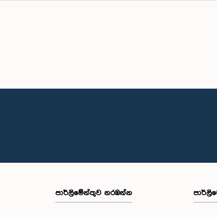
පාර්ලි‌මේන්තුව නරඹන්න
පාර්ලි