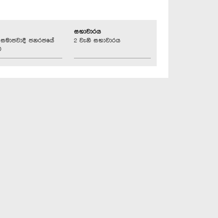
සභාවාරය
්‍රික සමාජවාදී ජනරජයේ
2 වැනි සභාවාරය
ව