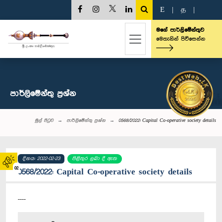
E
|
த
|
මගේ පාර්ලිමේන්තුව
මෙතැනින් පිවිසෙන්න
පාර්ලි‌මේන්තු‌ ප්‍රශ්න
මුල් පිටුව
පාර්ලි‌මේන්තු‌ ප්‍රශ්න
0568/2022: Capital Co-operative society details
දිනය: 2022-02-23
පිළිතුර ලබා දී ඇත
02
0568/2022: Capital Co-operative society details
----