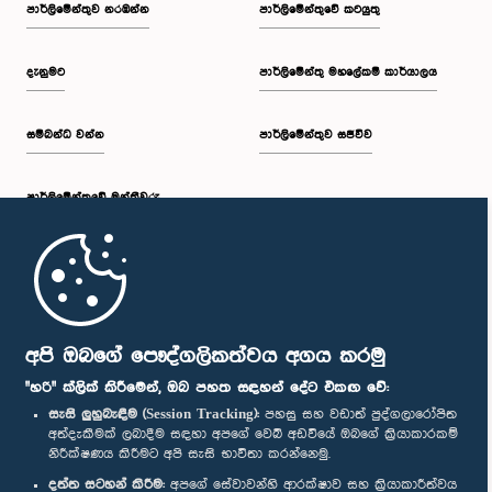
පාර්ලි‌මේන්තුව නරඹන්න
පාර්ලිමේන්තුවේ කටයුතු
දැනුමට
පාර්ලිමේන්තු මහලේකම් කාර්යාලය
සම්බන්ධ වන්න
පාර්ලිමේන්තුව සජීවීව
පාර්ලි‌මේන්තුවේ මන්ත්‍රීවරු
මුල් පිටුව
පාර්ලිමේන්තු ජංගම යෙදුම
අපි ඔබගේ පෞද්ගලිකත්වය අගය කරමු
"හරි" ක්ලික් කිරීමෙන්, ඔබ පහත සඳහන් දේට එකඟ වේ:
සැසි ලුහුබැඳීම (Session Tracking):
පහසු සහ වඩාත් පුද්ගලාරෝපිත
අත්දැකීමක් ලබාදීම සඳහා අපගේ වෙබ් අඩවියේ ඔබගේ ක්‍රියාකාරකම්
නිරීක්ෂණය කිරීමට අපි සැසි භාවිතා කරන්නෙමු.
අප හා සම්බන්ධ වී සිටින්න :
දත්ත සටහන් කිරීම:
අපගේ සේවාවන්හි ආරක්ෂාව සහ ක්‍රියාකාරීත්වය