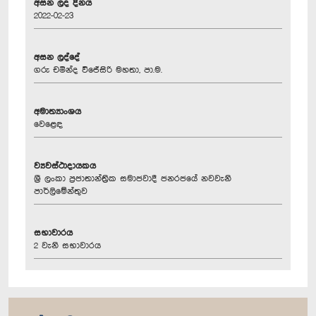
අසන ලද දිනය
2022-02-23
අසන ලද්දේ
ගරු චමින්ද වි‍ජේසිරි මහතා, පා.ම.
අමාත්‍යාංශය
වෙළෙඳ
ව්‍යවස්ථාදායකය
ශ්‍රී ලංකා ප්‍රජාතාන්ත්‍රික සමාජවාදී ජනරජයේ නවවැනි
පාර්ලිමේන්තුව
සභාවාරය
2 වැනි සභාවාරය