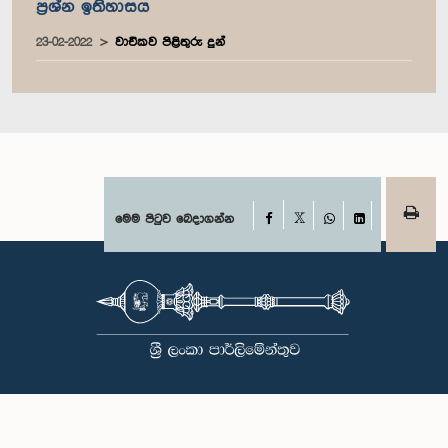
ප්‍රශ්න ඉතිහාසය
23-02-2022
වාචිකව පිළිතුරු දුන්
Facebook
මෙම පිටුව බෙදාගන්න
X
WhatsApp
LinkedIn