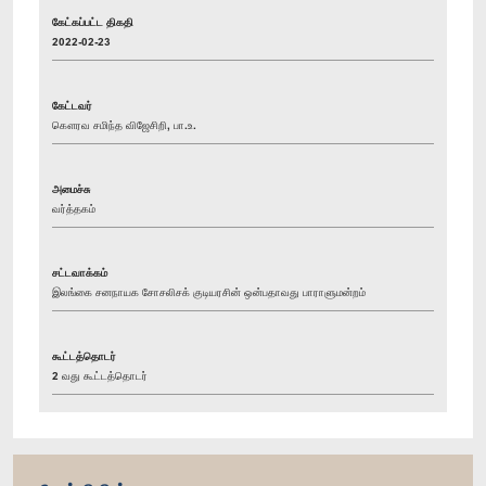
கேட்கப்பட்ட திகதி
2022-02-23
கேட்டவர்
கௌரவ சமிந்த விஜேசிறி, பா.உ.
அமைச்சு
வர்த்தகம்
சட்டவாக்கம்
இலங்கை சனநாயக சோசலிசக் குடியரசின் ஒன்பதாவது பாராளுமன்றம்
கூட்டத்தொடர்
2 வது கூட்டத்தொடர்