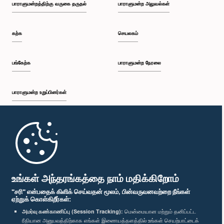
பாராளுமன்றத்திற்கு வருகை தருதல்
பாராளுமன்ற அலுவல்கள்
கற்க
செயலகம்
பங்கேற்க
பாராளுமன்ற நேரலை
பாராளுமன்ற உறுப்பினர்கள்
முதற்பக்கம்
பாராளுமன்ற கையடக்க செயலி
உங்கள் அந்தரங்கத்தை நாம் மதிக்கிறோம்
"சரி" என்பதைக் கிளிக் செய்வதன் மூலம், பின்வருவனவற்றை நீங்கள்
ஏற்றுக் கொள்கிறீர்கள்:
அமர்வு கண்காணிப்பு (Session Tracking):
மென்மையான மற்றும் தனிப்பட்ட
ரீதியான அனுபவத்திற்காக எங்கள் இணையத்தளத்தில் உங்கள் செயற்பாட்டைக்
எம்மை பின்தொடர்க :