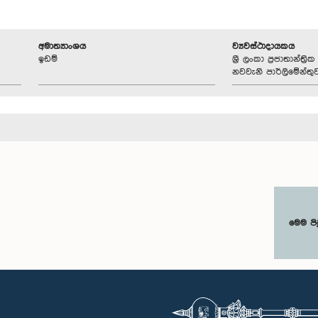
අමාත්‍යාංශය
ව්‍යවස්ථාදායකය
ඉඩම්
ශ්‍රී ලංකා ප්‍රජාතාන්ත
නවවැනි පාර්ලිමේන්තු
මෙම පි