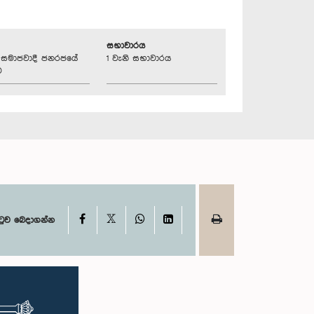
සභාවාරය
්‍රික සමාජවාදී ජනරජයේ
1 වැනි සභාවාරය
ව
X
Facebook
WhatsApp
LinkedIn
ටුව බෙදාගන්න