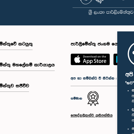
මේන්තුවේ කටයුතු
පාර්ලිමේන්තු ජංගම යෙදුම
මේන්තු මහලේකම් කාර්යාලය
අප
අප හා සම්බන්ධ වී සිටින්න :
"හරි
මේන්තුව සජීවීව
ස
අ
සම්මාන
න
ද
ක
පෞද්ගලිකත්ව ප්‍රතිපත්තිය
ස
ප