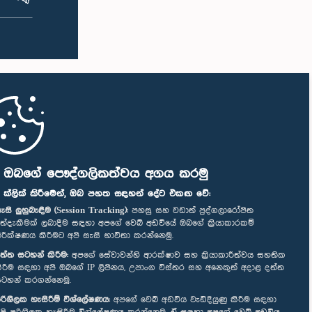
ි ඔබගේ පෞද්ගලිකත්වය අගය කරමු
" ක්ලික් කිරීමෙන්, ඔබ පහත සඳහන් දේට එකඟ වේ:
ැසි ලුහුබැඳීම (Session Tracking):
පහසු සහ වඩාත් පුද්ගලාරෝපිත
ත්දැකීමක් ලබාදීම සඳහා අපගේ වෙබ් අඩවියේ ඔබගේ ක්‍රියාකාරකම්
ිරීක්ෂණය කිරීමට අපි සැසි භාවිතා කරන්නෙමු.
ත්ත සටහන් කිරීම:
අපගේ සේවාවන්හි ආරක්ෂාව සහ ක්‍රියාකාරීත්වය සහතික
ිරීම සඳහා අපි ඔබගේ IP ලිපිනය, උපාංග විස්තර සහ අනෙකුත් අදාළ දත්ත
ටහන් කරගන්නෙමු.
රිශීලක හැසිරීම් විශ්ලේෂණය:
අපගේ වෙබ් අඩවිය වැඩිදියුණු කිරීම සඳහා