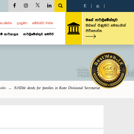
E
|
த
|
මගේ පාර්ලිමේන්තුව
ව නරඹන්න
දැනුමට
සම්බන්ධ වන්න
ඔබගේ ගිණුමට මෙතැනින්
පිවිසෙන්න
ම් කාර්යාලය
පාර්ලිමේන්තුව සජීවීව
‍රශ්න
N/ATitle deeds for families in Kotte Divisional Secretariat