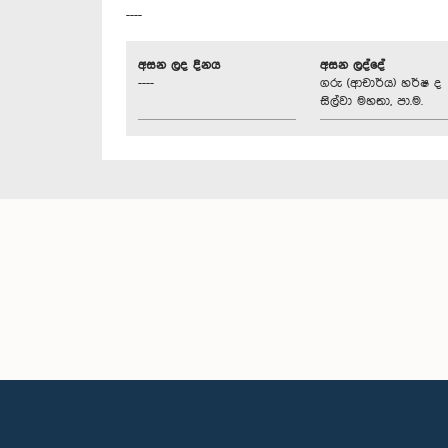
----
අසන ලද දිනය
අසන ලද්දේ
----
ගරු (ආචාර්ය) හර්ෂ ද
සිල්වා මහතා, පා.ම.