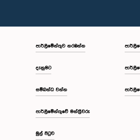
පාර්ලි‌මේන්තුව නරඹන්න
පාර්ලි
දැනුමට
පාර්ලි
සම්බන්ධ වන්න
පාර්ලි
පාර්ලි‌මේන්තුවේ මන්ත්‍රීවරු
මුල් පිටුව