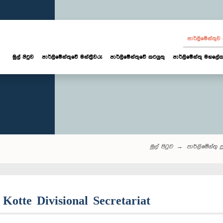
පාර්ලි‌මේන්තු
මුල් පිටුව
පාර්ලි‌මේන්තුවේ මන්ත්‍රීවරු
පාර්ලිමේන්තුවේ කටයුතු
පාර්ලිමේන්තු මහලේක
මුල් පිටුව
පාර්ලි‌මේන්තු‌ ප්
 Kotte Divisional Secretariat