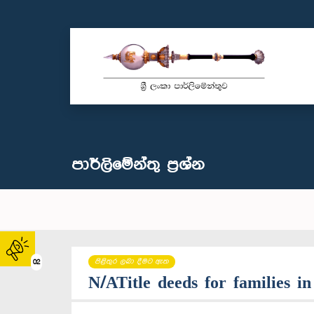
පාර්ලි‌මේන්තු‌ ප්‍රශ්න
පිළිතුර ලබා දීමට ඇත
02
N/ATitle deeds for families in