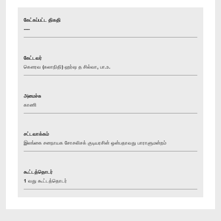
கேட்கப்பட்ட திகதி
----
கேட்டவர்
கௌரவ (கலாநிதி) ஹர்ஷ த சில்வா, பா.உ.
அமைச்சு
காணி
சட்டவாக்கம்
இலங்கை சனநாயக சோசலிசக் குடியரசின் ஒன்பதாவது பாராளுமன்றம்
கூட்டத்தொடர்
1 வது கூட்டத்தொடர்