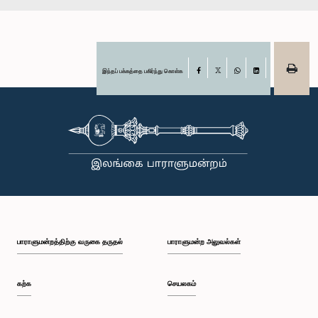
இந்தப் பக்கத்தை பகிர்ந்து கொள்க
Facebook
X
WhatsApp
LinkedIn
பாராளுமன்றத்திற்கு வருகை தருதல்
பாராளுமன்ற அலுவல்கள்
கற்க
செயலகம்