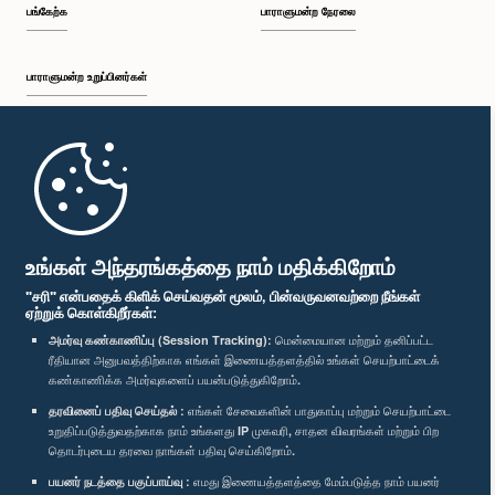
பங்கேற்க
பாராளுமன்ற நேரலை
பாராளுமன்ற உறுப்பினர்கள்
முதற்பக்கம்
பாராளுமன்ற கையடக்க செயலி
உங்கள் அந்தரங்கத்தை நாம் மதிக்கிறோம்
"சரி" என்பதைக் கிளிக் செய்வதன் மூலம், பின்வருவனவற்றை நீங்கள்
ஏற்றுக் கொள்கிறீர்கள்:
அமர்வு கண்காணிப்பு (Session Tracking):
மென்மையான மற்றும் தனிப்பட்ட
ரீதியான அனுபவத்திற்காக எங்கள் இணையத்தளத்தில் உங்கள் செயற்பாட்டைக்
எம்மை பின்தொடர்க :
கண்காணிக்க அமர்வுகளைப் பயன்படுத்துகிறோம்.
தரவினைப் பதிவு செய்தல் :
எங்கள் சேவைகளின் பாதுகாப்பு மற்றும் செயற்பாட்டை
விருதுகள்
உறுதிப்படுத்துவதற்காக நாம் உங்களது IP முகவரி, சாதன விவரங்கள் மற்றும் பிற
தொடர்புடைய தரவை நாங்கள் பதிவு செய்கிறோம்.
பயனர் நடத்தை பகுப்பாய்வு :
எமது இணையத்தளத்தை மேம்படுத்த நாம் பயனர்