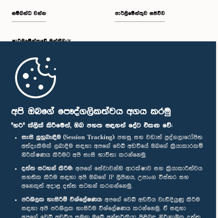
සම්බන්ධ වන්න
පාර්ලිමේන්තුව සජීවීව
පාර්ලි‌මේන්තුවේ මන්ත්‍රීවරු
මුල් පිටුව
පාර්ලිමේන්තු ජංගම යෙදුම
අපි ඔබගේ පෞද්ගලිකත්වය අගය කරමු
"හරි" ක්ලික් කිරීමෙන්, ඔබ පහත සඳහන් දේට එකඟ වේ:
සැසි ලුහුබැඳීම (Session Tracking):
පහසු සහ වඩාත් පුද්ගලාරෝපිත
අත්දැකීමක් ලබාදීම සඳහා අපගේ වෙබ් අඩවියේ ඔබගේ ක්‍රියාකාරකම්
නිරීක්ෂණය කිරීමට අපි සැසි භාවිතා කරන්නෙමු.
අප හා සම්බන්ධ වී සිටින්න :
දත්ත සටහන් කිරීම:
අපගේ සේවාවන්හි ආරක්ෂාව සහ ක්‍රියාකාරීත්වය
සහතික කිරීම සඳහා අපි ඔබගේ IP ලිපිනය, උපාංග විස්තර සහ
අනෙකුත් අදාළ දත්ත සටහන් කරගන්නෙමු.
සම්මාන
පරිශීලක හැසිරීම් විශ්ලේෂණය:
අපගේ වෙබ් අඩවිය වැඩිදියුණු කිරීම
සඳහා අපි පරිශීලක හැසිරීම විශ්ලේෂණය කරන්නෙමු. ඒ සඳහා
අපගේ වෙබ් අඩවිය සමඟ ඔබේ අන්තර්ක්‍රියා පිළිබඳ නිර්නාමික දත්ත