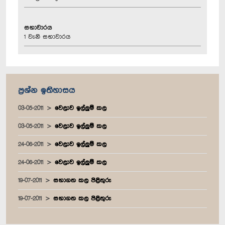
සභාවාරය
1 වැනි සභාවාරය
ප්‍රශ්න ඉතිහාසය
03-05-2011
වෙලාව ඉල්ලුම් කල
03-05-2011
වෙලාව ඉල්ලුම් කල
24-06-2011
වෙලාව ඉල්ලුම් කල
24-06-2011
වෙලාව ඉල්ලුම් කල
19-07-2011
සභාගත කල පිළිතුරු
19-07-2011
සභාගත කල පිළිතුරු