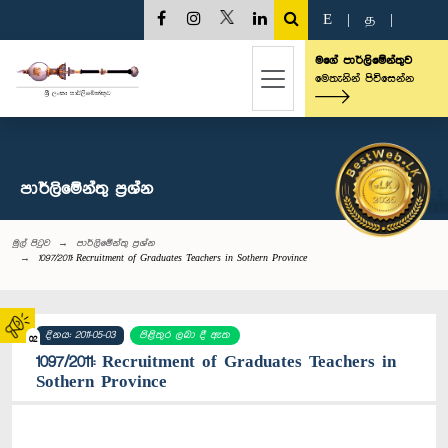
E
|
த
|
මගේ පාර්ලිමේන්තුව
මෙතැනින් පිවිසෙන්න
පාර්ලි‌මේන්තු‌ ප්‍රශ්න
මුල් පිටුව
පාර්ලි‌මේන්තු‌ ප්‍රශ්න
1097/2011: Recruitment of Graduates Teachers in Sothern Province
දිනය: 2011-05-03
පිළිතුර ලබා දී ඇත
02
1097/2011: Recruitment of Graduates Teachers in
Sothern Province