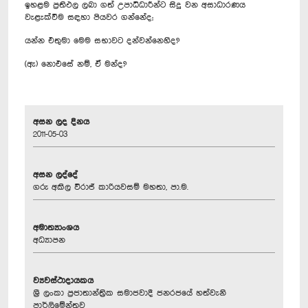
ඉහළම ප්‍රතිඵල ලබා ගත් උපාධිධාරීන්ට සිදු වන අසාධාරණය
වැළැක්වීම සඳහා පියවර ගන්නේද;
යන්න එතුමා මෙම සභාවට දන්වන්නෙහිද?
(ඇ) නොඑසේ නම්, ඒ මන්ද?
අසන ලද දිනය
2011-05-03
අසන ලද්දේ
ගරු අකිල විරාජ් කාරියවසම් මහතා, පා.ම.
අමාත්‍යාංශය
අධ්‍යාපන
ව්‍යවස්ථාදායකය
ශ්‍රී ලංකා ප්‍රජාතාන්ත්‍රික සමාජවාදී ජනරජයේ හත්වැනි
පාර්ලිමේන්තුව