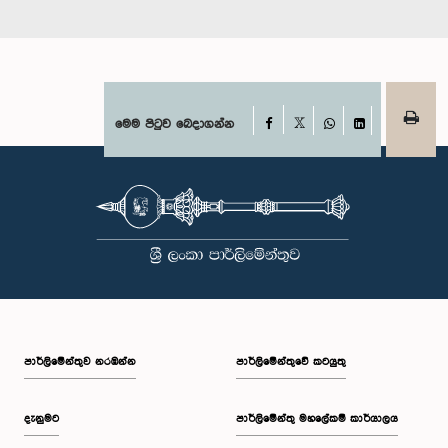
Facebook
මෙම පිටුව බෙදාගන්න
X
WhatsApp
LinkedIn
පාර්ලි‌මේන්තුව නරඹන්න
පාර්ලිමේන්තුවේ කටයුතු
දැනුමට
පාර්ලිමේන්තු මහලේකම් කාර්යාලය