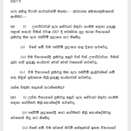
1097/’11
ගරු අකිල විරාජ් කාරියවසම් මහතා,— අධ්‍යාපන අමාත්‍යතුමාගෙන්
ඇසීමට,—
(අ) (i) උපාධිධාරීන් ගුරු සේවයට බඳවා ගැනීම සඳහා දකුණු
පළාත් සභාව විසින් වර්ෂ 2007 දී පවත්වන ලද තරඟ විභාගයේ
ප්‍රතිඵල මත ගුරු පත්වීම් ප්‍රදානය කර තිබේද;
(ii) එසේ නම්, එම පත්වීම් ප්‍රදානය කළ දිනය කවරේද;
(iii) එම විභාගයේදී ප්‍රතිඵල අනුව එක් එක් උපාධිධාරීයා විසින්
ලබා ගත් ලකුණු සංඛ්‍යාව වෙන් වෙන් වශයෙන් කවරේද;
(iv) එම විභාගයේ ප්‍රතිඵල මත ගුරු පත්වීම් ලැබූවන්ගේ නම්
සහ ඔවුන් ලබාගෙන තිබූ ලකුණු සංඛ්‍යාවන් කවරේද;
යන්න එතුමා සඳහන් කරන්නෙහිද?
(ආ) (i) උක්ත විභාගයේ ප්‍රතිඵල අනුව ගුරු සේවයට බඳවා ගැනීම
සඳහා යෝජිතව තිබූ කොන්දේසි කවරේද;
(ii) පත්වීම් ප්‍රදානයේදී පෙර යෝජිතව තිබූ කොන්දේසිවල
වෙනසක් සිදු කර තිබේද;
(iii) එසේ නම්, එම වෙනස් කිරීම් හේතුවෙන් ඉහත විභාගයේ