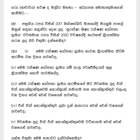
ගරු (ආචාර්ය) හර්ෂ ද සිල්වා මහතා,— අධ්‍යාපන අමාත්‍යතුමාගෙන්
ඇසීමට,—
(අ) පසුගිය රජය විසින් 2017 ඔක්තෝබර් මාසයේදී සියලුම පාසල්
සිසුන් සඳහා හඳුන්වා දෙන ලද ‘සුරක්ෂා ශිෂ්‍ය රක්ෂණ යෝජනා
ක්‍රමය’ වර්තමාන රජය විසින් 2020 වර්ෂයේදී නැවතත් ක්‍රියාත්මක
කරන ලද බව එතුමා දන්නෙහිද?
(ආ) (i) මෙම රක්ෂණ යෝජනා ක්‍රමය නැවත ක්‍රියාත්මක කිරීම
ආරම්භ වන දිනය කවරේද;
(ii) මෙම රක්ෂණ යෝජනා ක්‍රමය යම් කාල පරිච්‍ඡේදයක් තුළ
ක්‍රියාත්මක නොවී පැවතියේද;
(iii) මෙම රක්ෂණ යෝජනා ක්‍රමය ආරම්භයේ සිට පිරිනමන ලද එක්
එක් කොන්ත්‍රාත්තුවෙහි කොන්ත්‍රාත් සමාගම සහ කොන්ත්‍රාත්තුව වලංගු
වන දිනය වෙන් වෙන් වශයෙන් කවරේද;
(iv) එක් එක් කොන්ත්‍රාත්තුව ලබා දුන් ආකාරය වෙන් වෙන් වශයෙන්
කවරේද;
(v) පිරිනමන ලද එක් එක් කොන්ත්‍රාත්තුවෙහි වටිනාකම වෙන් වෙන්
වශයෙන් කවරේද;
යන්න එතුමා මෙම සභාවට දන්වන්නෙහිද?