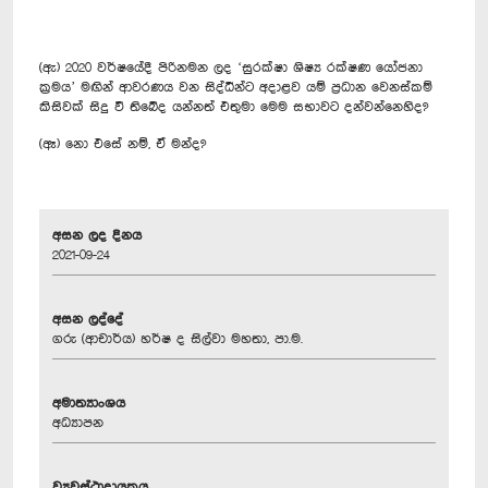
(ඇ) 2020 වර්ෂයේදී පිරිනමන ලද ‘සුරක්ෂා ශිෂ්‍ය රක්ෂණ යෝජනා
ක්‍රමය’ මඟින් ආවරණය වන සිද්ධීන්ට අදාළව යම් ප්‍රධාන වෙනස්කම්
කිසිවක් සිදු වී තිබේද යන්නත් එතුමා මෙම සභාවට දන්වන්නෙහිද?
(ඈ) නො එසේ නම්, ඒ මන්ද?
අසන ලද දිනය
2021-09-24
අසන ලද්දේ
ගරු (ආචාර්ය) හර්ෂ ද සිල්වා මහතා, පා.ම.
අමාත්‍යාංශය
අධ්‍යාපන
ව්‍යවස්ථාදායකය