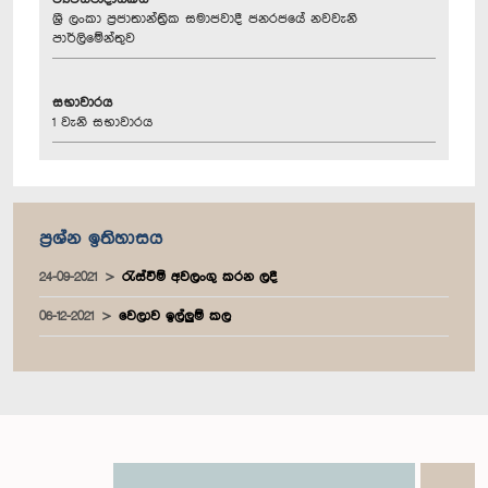
ශ්‍රී ලංකා ප්‍රජාතාන්ත්‍රික සමාජවාදී ජනරජයේ නවවැනි
පාර්ලිමේන්තුව
සභාවාරය
1 වැනි සභාවාරය
ප්‍රශ්න ඉතිහාසය
24-09-2021
රැස්වීම් අවලංගු කරන ලදී
06-12-2021
වෙලාව ඉල්ලුම් කල