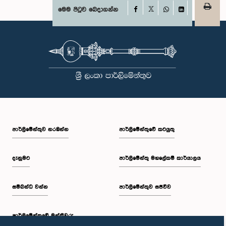
Facebook
මෙම පිටුව බෙදාගන්න
X
WhatsApp
LinkedIn
පාර්ලි‌මේන්තුව නරඹන්න
පාර්ලිමේන්තුවේ කටයුතු
දැනුමට
පාර්ලිමේන්තු මහලේකම් කාර්යාලය
සම්බන්ධ වන්න
පාර්ලිමේන්තුව සජීවීව
පාර්ලි‌මේන්තුවේ මන්ත්‍රීවරු