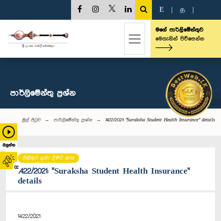
E
|
த
|
මගේ පාර්ලිමේන්තුව
මෙතැනින් පිවිසෙන්න
පාර්ලි‌මේන්තු‌ ප්‍රශ්න
මුල් පිටුව
පාර්ලි‌මේන්තු‌ ප්‍රශ්න
1422/2021: "Suraksha Student Health Insurance" details
බලන්න
පිළිතුර ලබා දීමට ඇත
02
1422/2021: "Suraksha Student Health Insurance"
details
1422/2021