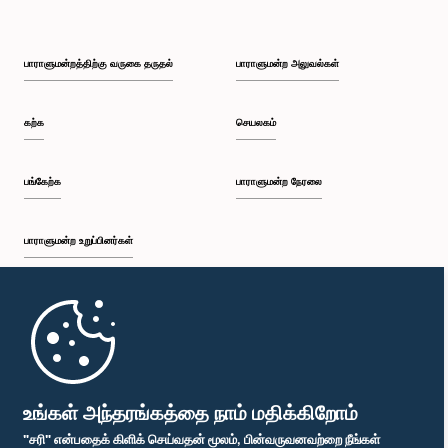
பாராளுமன்றத்திற்கு வருகை தருதல்
பாராளுமன்ற அலுவல்கள்
கற்க
செயலகம்
பங்கேற்க
பாராளுமன்ற நேரலை
பாராளுமன்ற உறுப்பினர்கள்
முதற்பக்கம்
பாராளுமன்ற கையடக்க செயலி
உங்கள் அந்தரங்கத்தை நாம் மதிக்கிறோம்
"சரி" என்பதைக் கிளிக் செய்வதன் மூலம், பின்வருவனவற்றை நீங்கள்