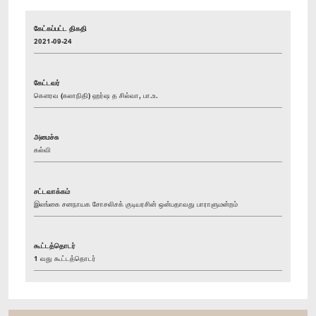
கேட்கப்பட்ட திகதி
2021-09-24
கேட்டவர்
கௌரவ (கலாநிதி) ஹர்ஷ த சில்வா, பா.உ.
அமைச்சு
கல்வி
சட்டவாக்கம்
இலங்கை சனநாயக சோசலிசக் குடியரசின் ஒன்பதாவது பாராளுமன்றம்
கூட்டத்தொடர்
1 வது கூட்டத்தொடர்