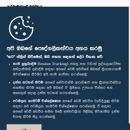
පාර්ලි‌මේන්තුවේ මන්ත්‍රීවරු
මුල් පිටුව
පාර්ලිමේන්තු ජංගම යෙදුම
අපි ඔබගේ පෞද්ගලිකත්වය අගය කරමු
"හරි" ක්ලික් කිරීමෙන්, ඔබ පහත සඳහන් දේට එකඟ වේ:
සැසි ලුහුබැඳීම (Session Tracking):
පහසු සහ වඩාත් පුද්ගලාරෝපිත
අත්දැකීමක් ලබාදීම සඳහා අපගේ වෙබ් අඩවියේ ඔබගේ ක්‍රියාකාරකම්
නිරීක්ෂණය කිරීමට අපි සැසි භාවිතා කරන්නෙමු.
අප හා සම්බන්ධ වී සිටින්න :
දත්ත සටහන් කිරීම:
අපගේ සේවාවන්හි ආරක්ෂාව සහ ක්‍රියාකාරීත්වය
සහතික කිරීම සඳහා අපි ඔබගේ IP ලිපිනය, උපාංග විස්තර සහ
අනෙකුත් අදාළ දත්ත සටහන් කරගන්නෙමු.
සම්මාන
පරිශීලක හැසිරීම් විශ්ලේෂණය:
අපගේ වෙබ් අඩවිය වැඩිදියුණු කිරීම
සඳහා අපි පරිශීලක හැසිරීම විශ්ලේෂණය කරන්නෙමු. ඒ සඳහා
අපගේ වෙබ් අඩවිය සමඟ ඔබේ අන්තර්ක්‍රියා පිළිබඳ නිර්නාමික දත්ත
පෞද්ගලිකත්ව ප්‍රතිපත්තිය
එකතු කිරීම සිදු කරන්නෙමු.
© ශ්‍රී ලංකා පාර්ලි‌මේන්තුව.