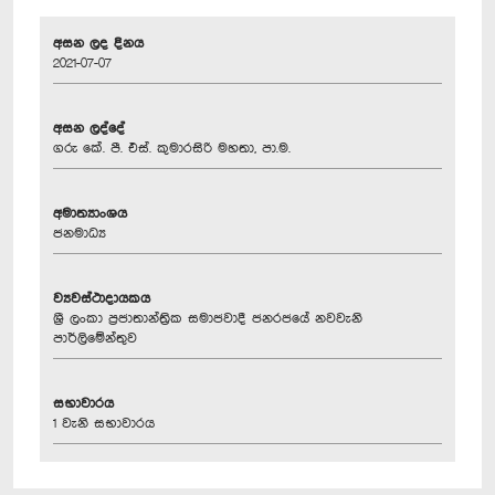
අසන ලද දිනය
2021-07-07
අසන ලද්දේ
ගරු කේ. පී. එස්. කුමාරසිරි මහතා, පා.ම.
අමාත්‍යාංශය
ජනමාධ්‍ය
ව්‍යවස්ථාදායකය
ශ්‍රී ලංකා ප්‍රජාතාන්ත්‍රික සමාජවාදී ජනරජයේ නවවැනි
පාර්ලිමේන්තුව
සභාවාරය
1 වැනි සභාවාරය