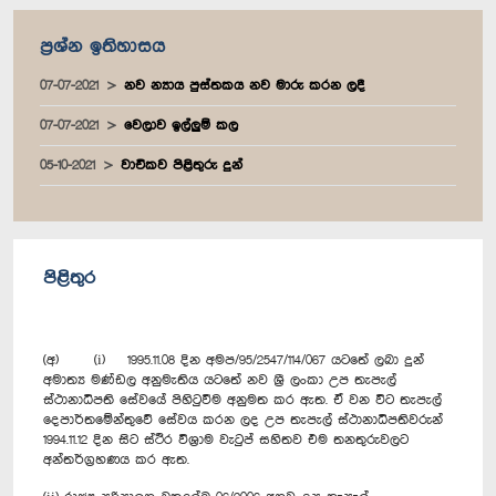
ප්‍රශ්න ඉතිහාසය
07-07-2021
නව න්‍යාය පුස්තකය නව මාරු කරන ලදී
07-07-2021
වෙලාව ඉල්ලුම් කල
05-10-2021
වාචිකව පිළිතුරු දුන්
පිළිතුර
(අ) (i) 1995.11.08 දින අමප/95/2547/114/067 යටතේ ලබා දුන්
අමාත්‍ය මණ්ඩල අනුමැතිය යටතේ නව ශ්‍රී ලංකා උප තැපැල්
ස්ථානාධිපති සේවයේ පිහිටුවීම අනුමත කර ඇත. ඒ වන විට තැපැල්
දෙපාර්තමේන්තුවේ සේවය කරන ලද උප තැපැල් ස්ථානාධිපතිවරුන්
1994.11.12 දින සිට ස්ථිර විශ්‍රාම වැටුප් සහිතව එම තනතුරුවලට
අන්තර්ග්‍රහණය කර ඇත.