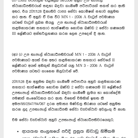
(ii) රාජ්‍ය පරිපාලන චක්‍රලේඛ 06/2006 අනුව උප තැපැල්
ස්ථානාධිපතිවරුන් සඳහා බදවා ගැනීමේ පටිපාටියක් සකස් කර ඇති
අතර, එය 2011.11.28 දිනැතිව රාජ්‍ය සේවා කොමිෂන් සභාව අනුමත
කර ඇත. ඒ අනුව ඒ වන විට MN 1 - 2006 A වැටුප් පරිමාණය
යටතේ වැටුප් ලබන සියලු උප තැපැල් ස්ථානාධිපතිවරුන්
කළමනාකරණ සහකාර තාක්ෂණික නොවන ඛණ්ඩ 2 සේවා ගණයෙහි
III ශ්‍රේණියට අන්තර්ග්‍රහණය කරන ලෙස උපදෙස් දී ඇත. ‍
(ආ) (i) උප තැපැල් ස්ථානාධිපතිවරුන් MN 1 - 2006 A වැටුප්
පරිමාණයට අයත් වන අතර කළමනාකරණ සහකාර සේවයේ II
ශ්‍රේණියට අයත් අනිකුත් නිලධාරින් යනු MN 3 - 2006 A වැටුප්
පරිමාණය යටතට ගැනෙන නිලධාරින් වේ.
2011.11.28 දින අනුමත බඳවා ගැනීමේ පටිපාටිය අනුව කළමනාකරණ
සහකාර තාක්ෂණික නොවන ඛණ්ඩ 2 සේවා ගණයෙහි III ශ්‍රේණියේ
උපතැපැල් ස්ථානාධිපතිවරුන් බඳවා ගැනීමේ ක්‍රමය හා කොන්දේසි
පමණක් සංශෝධනය කර ඇත. එහෙත් එමඟින් ඉහත කී
අමප/95/2547/114/067 දරන අමාත්‍ය මණ්ඩල තීරණය යටතේ අනුමත
කරන ලද උපතැපැල් ස්ථානාධිපති සේවා ව්‍යවස්ථාව අවලංගු වී නැත.
එම සේවා ව්‍යවස්ථාව අනුව උපතැපැල් ස්ථානාධිපතිවරයෙකුට,
ආයතන සංග්‍රහයේ පරිදි ප්‍රසූත නිවාඩු හිමිකම