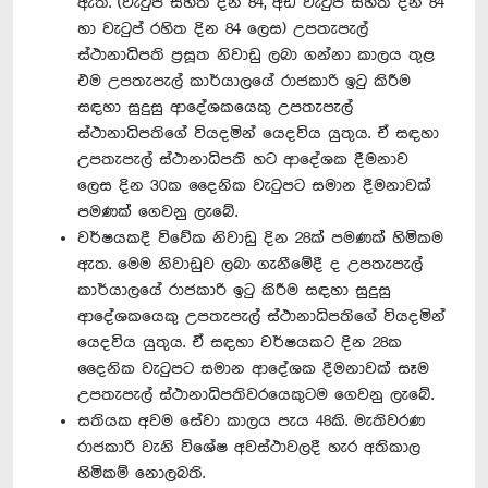
ඇත. (වැටුප් සහිත දින 84, අඩ වැටුප් සහිත දින 84
හා වැටුප් රහිත දින 84 ලෙස) උපතැපැල්
ස්ථානාධිපති ප්‍රසූත නිවාඩු ලබා ගන්නා කාලය තුළ
එම උපතැපැල් කාර්යාලයේ රාජකාරි ඉටු කිරීම
සඳහා සුදුසු ආදේශකයෙකු උපතැපැල්
ස්ථානාධිපතිගේ වියදමින් යෙදවිය යුතුය. ඒ සඳහා
උපතැපැල් ස්ථානාධිපති හට ආදේශක දීමනාව
ලෙස දින 30ක දෛනික වැටුපට සමාන දීමනාවක්
පමණක් ගෙවනු ලැබේ.
වර්ෂයකදී විවේක නිවාඩු දින 28ක් පමණක් හිමිකම
ඇත. මෙම නිවාඩුව ලබා ගැනීමේදී ද උපතැපැල්
කාර්යාලයේ රාජකාරි ඉටු කිරීම සඳහා සුදුසු
ආදේශකයෙකු උපතැපැල් ස්ථානාධිපතිගේ වියදමින්
යෙදවිය යුතුය. ඒ සඳහා වර්ෂයකට දින 28ක
දෛනික වැටුපට සමාන ආදේශක දීමනාවක් සෑම
උපතැපැල් ස්ථානාධිපතිවරයෙකුටම ගෙවනු ලැබේ.
සතියක අවම සේවා කාලය පැය 48කි. මැතිවරණ
රාජකාරි වැනි විශේෂ අවස්ථාවලදී හැර අතිකාල
හිමිකම් නොලබති.