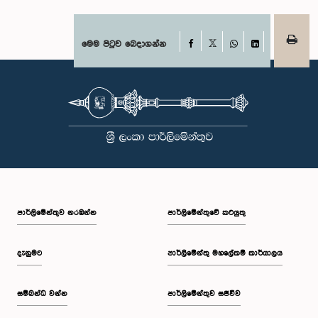
Facebook
මෙම පිටුව බෙදාගන්න
X
WhatsApp
LinkedIn
පාර්ලි‌මේන්තුව නරඹන්න
පාර්ලිමේන්තුවේ කටයුතු
දැනුමට
පාර්ලිමේන්තු මහලේකම් කාර්යාලය
සම්බන්ධ වන්න
පාර්ලිමේන්තුව සජීවීව