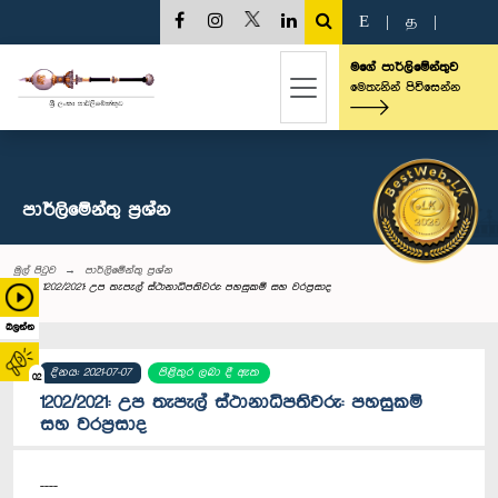
E
|
த
|
මගේ පාර්ලිමේන්තුව
මෙතැනින් පිවිසෙන්න
පාර්ලි‌මේන්තු‌ ප්‍රශ්න
මුල් පිටුව
පාර්ලි‌මේන්තු‌ ප්‍රශ්න
1202/2021: උප තැපැල් ස්ථානාධිපතිවරු: පහසුකම් සහ වරප්‍රසාද
බලන්න
දිනය: 2021-07-07
පිළිතුර ලබා දී ඇත
02
1202/2021: උප තැපැල් ස්ථානාධිපතිවරු: පහසුකම්
සහ වරප්‍රසාද
----