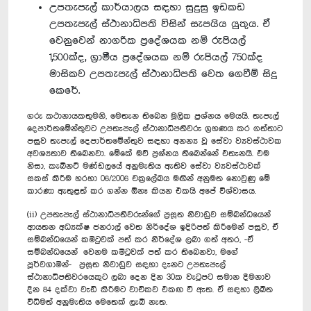
උපතැපැල් කාර්යාලය සඳහා සුදුසු ඉඩකඩ
උපතැපැල් ස්ථානාධිපති විසින් සැපයිය යුතුය. ඒ
වෙනුවෙන් නාගරික ප්‍රදේශයක නම් රුපියල්
1,500ක්ද, ග්‍රාමීය ප්‍රදේශයක නම් රුපියල් 750ක්ද
මාසිකව උපතැපැල් ස්ථානාධිපති වෙත ගෙවීම් සිදු
කෙරේ.
ගරු කථානායකතුමනි, මෙතැන තිබෙන මූලික ප්‍රශ්නය මෙයයි. තැපැල්
දෙපාර්තමේන්තුවට උපතැපැල් ස්ථානාධිපතිවරු ග්‍රහණය කර ගත්තාට
පසුව තැපැල් දෙපාර්තමේන්තුව සඳහා අනන්‍ය වූ සේවා ව්‍යවස්ථාවක
අවශ්‍යතාව තිබෙනවා. මේකේ මව් ප්‍රශ්නය තිබෙන්නේ එතැනයි. එම
නිසා, කැබිනට් මණ්ඩලයේ අනුමැතිය ඇතිව සේවා ව්‍යවස්ථාවක්
සකස් කිරීම හරහා 06/2006 චක්‍රලේඛය මඟින් අනුමත නොවුණු මේ
කාරණා ඇතුළත් කර ගන්න ඕනෑ කියන එකයි අපේ විශ්වාසය.
(ii) උපතැපැල් ස්ථානාධිපතිවරුන්ගේ ප්‍රසූත නිවාඩුව සම්බන්ධයෙන්
ආයතන අධ්‍යක්ෂ ජනරාල් වෙත නිර්දේශ ඉදිරිපත් කිරීමෙන් පසුව, ඒ
සම්බන්ධයෙන් කමිටුවක් පත් කර නිර්දේශ ලබා ගත් අතර, -ඒ
සම්බන්ධයෙන් වෙනම කමිටුවක් පත් කර තිබෙනවා, මගේ
පූර්වගාමීන්- ප්‍රසූත නිවාඩුව සඳහා දැනට උපතැපැල්
ස්ථානාධිපතිවරයෙකුට ලබා දෙන දින 30ක වැටුපට සමාන දීමනාව
දින 84 දක්වා වැඩි කිරීමට වාචිකව එකඟ වී ඇත. ඒ සඳහා ලිඛිත
විධිමත් අනුමැතිය මෙතෙක් ලැබී නැත.