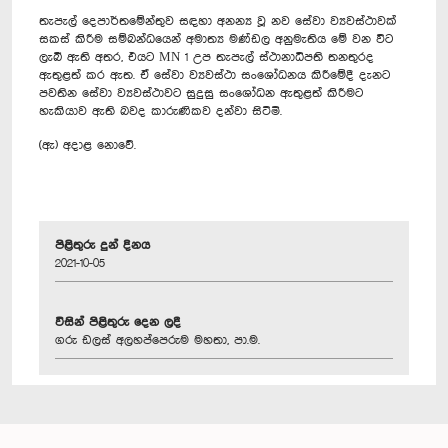
තැපැල් දෙපාර්තමේන්තුව සඳහා අනන්‍ය වූ නව සේවා ව්‍යවස්ථාවක්
සකස් කිරීම සම්බන්ධයෙන් අමාත්‍ය මණ්ඩල අනුමැතිය මේ වන විට
ලැබී ඇති අතර, එයට MN 1 උප තැපැල් ස්ථානාධිපති තනතුරද
ඇතුළත් කර ඇත. ඒ සේවා ව්‍යවස්ථා සංශෝධනය කිරීමේදී දැනට
පවතින සේවා ව්‍යවස්ථාවට සුදුසු සංශෝධන ඇතුළත් කිරීමට
හැකියාව ඇති බවද කාරුණිකව දන්වා සිටිමි.
(ඇ) අදාළ නොවේ.
පිළිතුරු දුන් දිනය
2021-10-05
විසින් පිළිතුරු දෙන ලදී
ගරු ඩලස් අලහප්පෙරුම මහතා, පා.ම.