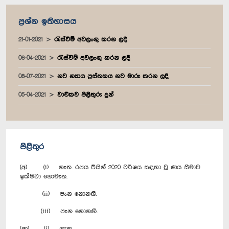
ප්‍රශ්න ඉතිහාසය
21-01-2021
රැස්වීම් අවලංගු කරන ලදී
06-04-2021
රැස්වීම් අවලංගු කරන ලදී
08-07-2021
නව න්‍යාය පුස්තකය නව මාරු කරන ලදී
05-04-2021
වාචිකව පිළිතුරු දුන්
පිළිතුර
(අ) (i) නැත. රජය විසින් 2020 වර්ෂය සඳහා වූ ණය සීමාව
ඉක්මවා නොමැත.
(ii) පැන නොනඟී.
(iii) පැන නොනඟී.
(ආ) (i) නැත.