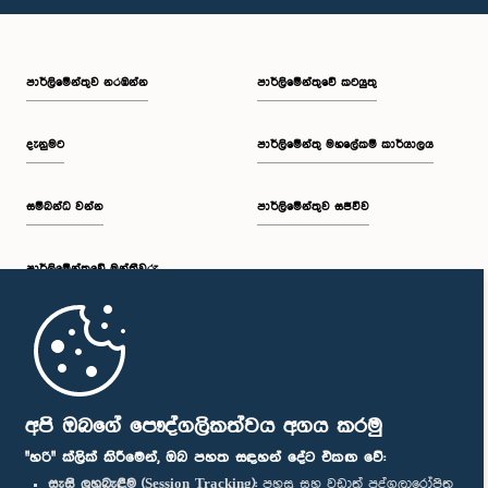
පාර්ලි‌මේන්තුව නරඹන්න
පාර්ලිමේන්තුවේ කටයුතු
දැනුමට
පාර්ලිමේන්තු මහලේකම් කාර්යාලය
සම්බන්ධ වන්න
පාර්ලිමේන්තුව සජීවීව
පාර්ලි‌මේන්තුවේ මන්ත්‍රීවරු
මුල් පිටුව
පාර්ලිමේන්තු ජංගම යෙදුම
අපි ඔබගේ පෞද්ගලිකත්වය අගය කරමු
"හරි" ක්ලික් කිරීමෙන්, ඔබ පහත සඳහන් දේට එකඟ වේ:
සැසි ලුහුබැඳීම (Session Tracking):
පහසු සහ වඩාත් පුද්ගලාරෝපිත