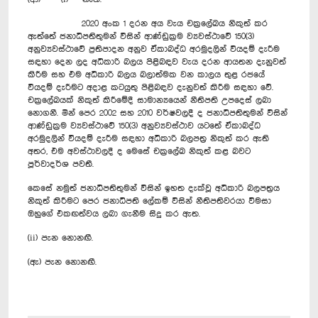
2020 අංක 1 දරන අය වැය චක්‍රලේඛය නිකුත් කර
ඇත්තේ ජනාධිපතිතුමන් විසින් ආණ්ඩුක්‍රම ව්‍යවස්ථාවේ 150(3)
අනුව්‍යවස්ථාවේ ප්‍රතිපාදන අනුව ඒකාබද්ධ අරමුදලින් වියදම් දැරීම
සඳහා දෙන ලද අධිකාරි බලය පිළිබඳව වැය දරන ආයතන දැනුවත්
කිරීම සහ එම අධිකාරි බලය බලාත්මක වන කාලය තුළ රජයේ
වියදම් දැරීමට අදාළ කටයුතු පිළිබඳව දැනුවත් කිරීම සඳහා වේ.
චක්‍රලේඛයක් නිකුත් කිරීමේදී සාමාන්‍යයෙන් නීතිපති උපදෙස් ලබා
නොගනී. මින් පෙර 2002 සහ 2010 වර්ෂවලදී ද ජනාධිපතිතුමන් විසින්
ආණ්ඩුක්‍රම ව්‍යවස්ථාවේ 150(3) අනුව්‍යවස්ථාව යටතේ ඒකාබද්ධ
අරමුදලින් වියදම් දැරීම සඳහා අධිකාරි බලපත්‍ර නිකුත් කර ඇති
අතර, එම අවස්ථාවලදී ද මෙසේ චක්‍රලේඛ නිකුත් කළ බවට
පූර්වාදර්ශ පවතී.
කෙසේ නමුත් ජනාධිපතිතුමන් විසින් ඉහත දැක්වූ අධිකාරි බලපත්‍රය
නිකුත් කිරීමට පෙර ජනාධිපති ලේකම් විසින් නීතිපතිවරයා විමසා
ඔහුගේ එකඟත්වය ලබා ගැනීම සිදු කර ඇත.
(ii) පැන නොනඟී.
(ඇ) පැන නොනඟී.