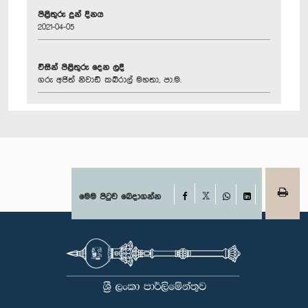
පිළිතුරු දුන් දිනය
2021-04-05
විසින් පිළිතුරු දෙන ලදී
ගරු අජිත් නිවාඩ් කබ්රාල් මහතා, පා.ම.
Facebook
මෙම පිටුව බෙදාගන්න
X
WhatsApp
LinkedIn