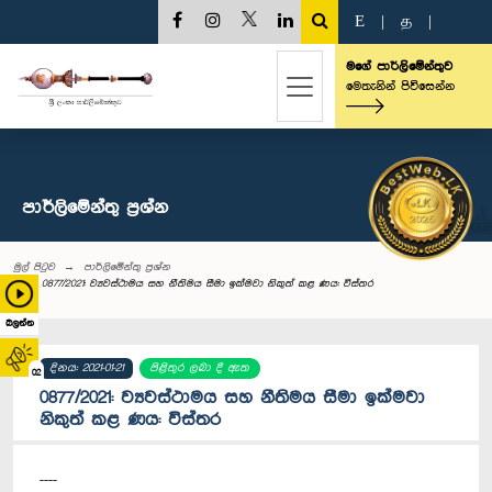
E
|
த
|
මගේ පාර්ලිමේන්තුව
මෙතැනින් පිවිසෙන්න
පාර්ලි‌මේන්තු‌ ප්‍රශ්න
මුල් පිටුව
පාර්ලි‌මේන්තු‌ ප්‍රශ්න
0877/2021: ව්‍යවස්ථාමය සහ නීතිමය සීමා ඉක්මවා නිකුත් කළ ණය: විස්තර
බලන්න
දිනය: 2021-01-21
පිළිතුර ලබා දී ඇත
02
0877/2021: ව්‍යවස්ථාමය සහ නීතිමය සීමා ඉක්මවා
නිකුත් කළ ණය: විස්තර
----