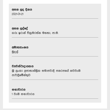
අසන ලද දිනය
2021-01-21
අසන ලද්දේ
ගරු ඉරාන් වික්‍රමරත්න මහතා, පා.ම.
අමාත්‍යාංශය
මුදල්
ව්‍යවස්ථාදායකය
ශ්‍රී ලංකා ප්‍රජාතාන්ත්‍රික සමාජවාදී ජනරජයේ නවවැනි
පාර්ලිමේන්තුව
සභාවාරය
1 වැනි සභාවාරය