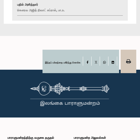
பதில் அளித்தார்
கௌரவ அஜித் நிவாட் கப்ரால், பா.உ.
இந்தப் பக்கத்தை பகிர்ந்து கொள்க
Facebook
X
WhatsApp
LinkedIn
பாராளுமன்றத்திற்கு வருகை தருதல்
பாராளுமன்ற அலுவல்கள்