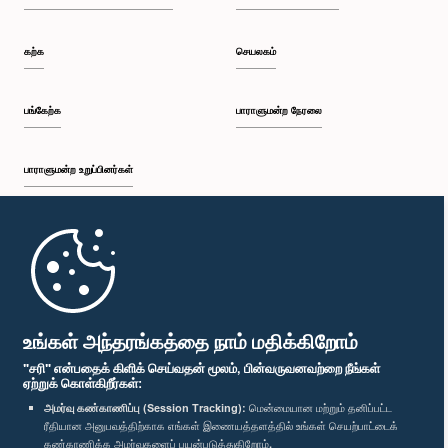
கற்க
செயலகம்
பங்கேற்க
பாராளுமன்ற நேரலை
பாராளுமன்ற உறுப்பினர்கள்
முதற்பக்கம்
பாராளுமன்ற கையடக்க செயலி
உங்கள் அந்தரங்கத்தை நாம் மதிக்கிறோம்
"சரி" என்பதைக் கிளிக் செய்வதன் மூலம், பின்வருவனவற்றை நீங்கள்
ஏற்றுக் கொள்கிறீர்கள்:
அமர்வு கண்காணிப்பு (Session Tracking):
மென்மையான மற்றும் தனிப்பட்ட
ரீதியான அனுபவத்திற்காக எங்கள் இணையத்தளத்தில் உங்கள் செயற்பாட்டைக்
எம்மை பின்தொடர்க :
கண்காணிக்க அமர்வுகளைப் பயன்படுத்துகிறோம்.