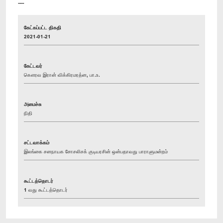
----
கேட்கப்பட்ட திகதி
2021-01-21
கேட்டவர்
கௌரவ இரான் விக்கிரமரத்ன, பா.உ.
அமைச்சு
நிதி
சட்டவாக்கம்
இலங்கை சனநாயக சோசலிசக் குடியரசின் ஒன்பதாவது பாராளுமன்றம்
கூட்டத்தொடர்
1 வது கூட்டத்தொடர்