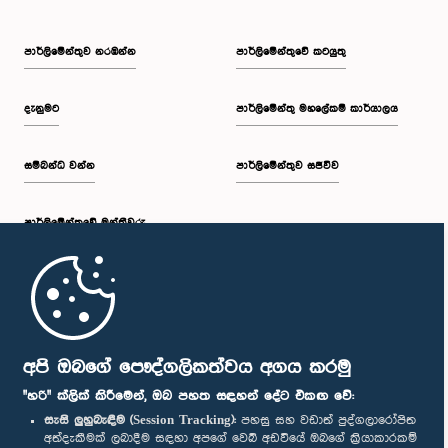
පාර්ලි‌මේන්තුව නරඹන්න
පාර්ලිමේන්තුවේ කටයුතු
දැනුමට
පාර්ලිමේන්තු මහලේකම් කාර්යාලය
සම්බන්ධ වන්න
පාර්ලිමේන්තුව සජීවීව
පාර්ලි‌මේන්තුවේ මන්ත්‍රීවරු
මුල් පිටුව
පාර්ලිමේන්තු ජංගම යෙදුම
අපි ඔබගේ පෞද්ගලිකත්වය අගය කරමු
"හරි" ක්ලික් කිරීමෙන්, ඔබ පහත සඳහන් දේට එකඟ වේ:
සැසි ලුහුබැඳීම (Session Tracking):
පහසු සහ වඩාත් පුද්ගලාරෝපිත
අත්දැකීමක් ලබාදීම සඳහා අපගේ වෙබ් අඩවියේ ඔබගේ ක්‍රියාකාරකම්