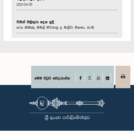
2021-04-05
විසින් පිළිතුරු දෙන ලදී
ගරු නීතිඥ නිමල් සිරිපාල ද සිල්වා මහතා, පා.ම.
Facebook
මෙම පිටුව බෙදාගන්න
X
WhatsApp
LinkedIn