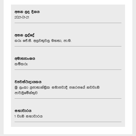
අසන ලද දිනය
2021-01-21
අසන ලද්දේ
ගරු ජේ.සී. අලවතුවල මහතා, පා.ම.
අමාත්‍යාංශය
කම්කරු
ව්‍යවස්ථාදායකය
ශ්‍රී ලංකා ප්‍රජාතාන්ත්‍රික සමාජවාදී ජනරජයේ නවවැනි
පාර්ලිමේන්තුව
සභාවාරය
1 වැනි සභාවාරය