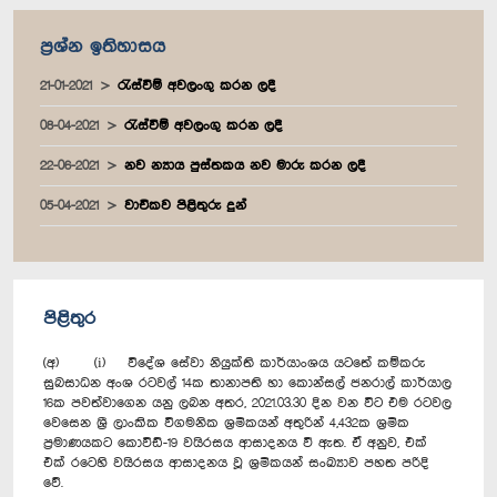
ප්‍රශ්න ඉතිහාසය
21-01-2021
රැස්වීම් අවලංගු කරන ලදී
08-04-2021
රැස්වීම් අවලංගු කරන ලදී
22-06-2021
නව න්‍යාය පුස්තකය නව මාරු කරන ලදී
05-04-2021
වාචිකව පිළිතුරු දුන්
පිළිතුර
(අ) (i) විදේශ සේවා නියුක්ති කාර්යාංශය යටතේ කම්කරු
සුබසාධන අංශ රටවල් 14ක තානාපති හා කොන්සල් ජනරාල් කාර්යාල
16ක පවත්වාගෙන යනු ලබන අතර, 2021.03.30 දින වන විට එම රටවල
වෙසෙන ශ්‍රී ලාංකික විගමනික ශ්‍රමිකයන් අතුරින් 4,432ක ශ්‍රමික
ප්‍රමාණයකට කොවිඩ්-19 වයිරසය ආසාදනය වී ඇත. ඒ අනුව, එක්
එක් රටෙහි වයිරසය ආසාදනය වූ ශ්‍රමිකයන් සංඛ්‍යාව පහත පරිදි
වේ.