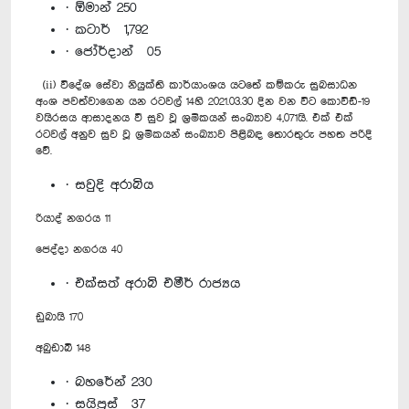
· ඕමාන් 250
· කටාර් 1,792
· ජෝර්දාන් 05
(ii) විදේශ සේවා නියුක්ති කාර්යාංශය යටතේ කම්කරු සුබසාධන
අංශ පවත්වාගෙන යන රටවල් 14හි 2021.03.30 දින වන විට කොවිඩ්-19
වයිරසය ආසාදනය වී සුව වූ ශ්‍රමිකයන් සංඛ්‍යාව 4,071යි. එක් එක්
රටවල් අනුව සුව වූ ශ්‍රමිකයන් සංඛ්‍යාව පිළිබඳ තොරතුරු පහත පරිදි
වේ.
· සවුදි අරාබිය
රියාද් නගරය 11
ජෙද්දා නගරය 40
· එක්සත් අරාබි එමීර් රාජ්‍යය
ඩුබායි 170
අබුඩාබි 148
· බහරේන් 230
· සයිප්‍රස් 37