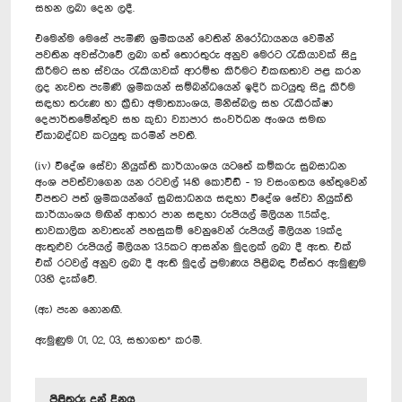
සහන ලබා දෙන ලදී.
එමෙන්ම මෙසේ පැමිණි ශ්‍රමිකයන් වෙතින් නිරෝධායනය වෙමින්
පවතින අවස්ථාවේ ලබා ගත් තොරතුරු අනුව මෙරට රැකියාවක් සිදු
කිරීමට සහ ස්වයං රැකියාවක් ආරම්භ කිරීමට එකඟතාව පළ කරන
ලද නැවත පැමිණි ශ්‍රමිකයන් සම්බන්ධයෙන් ඉදිරි කටයුතු සිදු කිරීම
සඳහා තරුණ හා ක්‍රීඩා අමාත්‍යාංශය, මිනිස්බල සහ රැකිරක්ෂා
දෙපාර්තමේන්තුව සහ කුඩා ව්‍යාපාර සංවර්ධන අංශය සමඟ
ඒකාබද්ධව කටයුතු කරමින් පවතී.
(iv) විදේශ සේවා නියුක්ති කාර්යාංශය යටතේ කම්කරු සුබසාධන
අංශ පවත්වාගෙන යන රටවල් 14හි කොවිඩ් - 19 වසංගතය හේතුවෙන්
විපතට පත් ශ්‍රමිකයන්ගේ සුබසාධනය සඳහා විදේශ සේවා නියුක්ති
කාර්යාංශය මඟින් ආහාර පාන සඳහා රුපියල් මිලියන 11.5ක්ද,
තාවකාලික නවාතැන් පහසුකම් වෙනුවෙන් රුපියල් මිලියන 1.9ක්ද
ඇතුළුව රුපියල් මිලියන 13.5කට ආසන්න මුදලක් ලබා දී ඇත. එක්
එක් රටවල් අනුව ලබා දී ඇති මුදල් ප්‍රමාණය පිළිබඳ විස්තර ඇමුණුම
03හි දැක්වේ.
(ඇ) පැන නොනඟී.
ඇමුණුම 01, 02, 03, සභාගත* කරමි.
පිළිතුරු දුන් දිනය