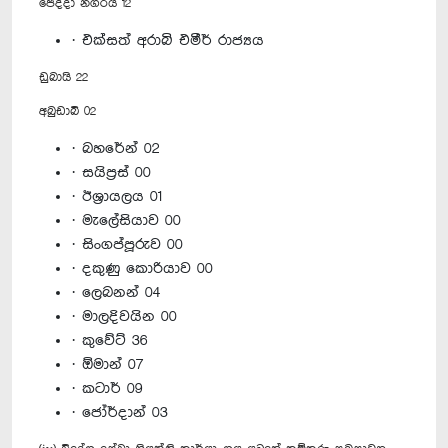
ජෙද්දා නගරය 12
· එක්සත් අරාබි එමීර් රාජ්‍යය
ඩුබායි 22
අබුඩාබි 02
· බහරේන් 02
· සයිප්‍රස් 00
· ඊශ්‍රායලය 01
· මැලේසියාව 00
· සිංගප්පූරුව 00
· දකුණු කොරියාව 00
· ලෙබනන් 04
· මාලදිවයින 00
· කුවේට් 36
· ඕමාන් 07
· කටාර් 09
· ජෝර්දාන් 03