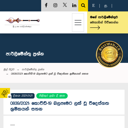
E
|
த
|
මගේ පාර්ලිමේන්තුව
මෙතැනින් පිවිසෙන්න
පාර්ලි‌මේන්තු‌ ප්‍රශ්න
මුල් පිටුව
පාර්ලි‌මේන්තු‌ ප්‍රශ්න
0839/2021: කොවිඩ්-19 බලපෑමට ලක් වූ විදෙස්ගත ශ්‍රමිකයන්: සහන
දිනය: 2021-01-21
පිළිතුර ලබා දී ඇත
02
0839/2021: කොවිඩ්-19 බලපෑමට ලක් වූ විදෙස්ගත
ශ්‍රමිකයන්: සහන
----