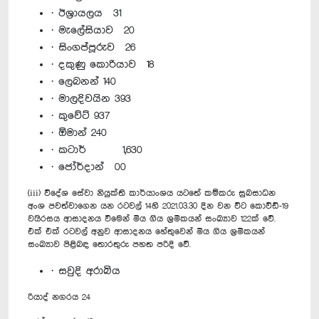
· ඊශ්‍රායලය 31
· මැලේසියාව 20
· සිංගප්පූරුව 26
· දකුණු කොරියාව 18
· ලෙබනන් 140
· මාලදිවයින 393
· කුවේට් 937
· ඕමාන් 240
· කටාර් 1,630
· ජෝර්දාන් 00
(iii) විදේශ සේවා නියුක්ති කාර්යාංශය යටතේ කම්කරු සුබසාධන
අංශ පවත්වාගෙන යන රටවල් 14හි 2021.03.30 දින වන විට කොවිඩ්-19
වයිරසය ආසාදනය වීමෙන් මිය ගිය ශ්‍රමිකයන් සංඛ්‍යාව 122ක් වේ.
එක් එක් රටවල් අනුව ආසාදනය හේතුවෙන් මිය ගිය ශ්‍රමිකයන්
සංඛ්‍යාව පිළිබඳ තොරතුරු පහත පරිදි වේ.
· සවුදි අරාබිය
රියාද් නගරය 24