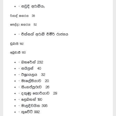
· සවුදි අරාබිය;
රියාද් නගරය 35
ජෙද්දා නගරය 52
· එක්සත් අරාබි එමීර් රාජ්‍යය
ඩුබායි 192
අබුඩාබි 150
· බහරේන් 232
· සයිප්‍රස් 40
· ඊශ්‍රායලය 32
· මැලේසියාව 20
· සිංගප්පූරුව 26
· දකුණු කොරියාව 29
· ලෙබනන් 190
· මාලදිවයින 395
· කුවේට් 992