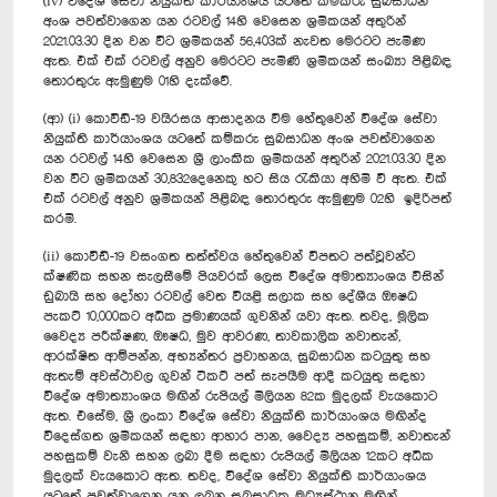
(iv) විදේශ සේවා නියුක්ති කාර්යාංශය යටතේ කම්කරු සුබසාධන
අංශ පවත්වාගෙන යන රටවල් 14හි වෙසෙන ශ්‍රමිකයන් අතුරින්
2021.03.30 දින වන විට ශ්‍රමිකයන් 56,403ක් නැවත මෙරටට පැමිණ
ඇත. එක් එක් රටවල් අනුව මෙරටට පැමිණි ශ්‍රමිකයන් සංඛ්‍යා පිළිබඳ
තොරතුරු ඇමුණුම 01හි දැක්වේ.
(ආ) (i) කොවිඩ්-19 වයිරසය ආසාදනය වීම හේතුවෙන් විදේශ සේවා
නියුක්ති කාර්යාංශය යටතේ කම්කරු සුබසාධන අංශ පවත්වාගෙන
යන රටවල් 14හි වෙසෙන ශ්‍රී ලාංකික ශ්‍රමිකයන් අතුරින් 2021.03.30 දින
වන විට ශ්‍රමිකයන් 30,832දෙනෙකු හට සිය රැකියා අහිමි වී ඇත. එක්
එක් රටවල් අනුව ශ්‍රමිකයන් පිළිබඳ තොරතුරු ඇමුණුම 02හි ඉදිරිපත්
කරමි.
(ii) කොවිඩ්-19 වසංගත තත්ත්වය හේතුවෙන් විපතට පත්වූවන්ට
ක්ෂණික සහන සැලසීමේ පියවරක් ලෙස විදේශ අමාත්‍යාංශය විසින්
ඩුබායි සහ දෝහා රටවල් වෙත වියළි සලාක සහ දේශීය ඖෂධ
පැකට් 10,000කට අධික ප්‍රමාණයක් ගුවනින් යවා ඇත. තවද, මූලික
වෛද්‍ය පරීක්ෂණ, ඖෂධ, මුව ආවරණ, තාවකාලික නවාතැන්,
ආරක්ෂිත ආම්පන්න, අභ්‍යන්තර ප්‍රවාහනය, සුබසාධන කටයුතු සහ
ඇතැම් අවස්ථාවල ගුවන් ටිකට් පත් සැපයීම ආදී කටයුතු සඳහා
විදේශ අමාත්‍යාංශය මඟින් රුපියල් මිලියන 82ක මුදලක් වැයකොට
ඇත. එසේම, ශ්‍රී ලංකා විදේශ සේවා නියුක්ති කාර්යාංශය මඟින්ද
විදෙස්ගත ශ්‍රමිකයන් සඳහා ආහාර පාන, වෛද්‍ය පහසුකම්, නවාතැන්
පහසුකම් වැනි සහන ලබා දීම සඳහා රුපියල් මිලියන 12කට අධික
මුදලක් වැයකොට ඇත. තවද, විදේශ සේවා නියුක්ති කාර්යාංශය
යටතේ පවත්වාගෙන යනු ලබන සුබසාධක මධ්‍යස්ථාන මඟින්