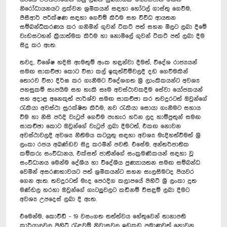
නිරෝධායනයට ලක්වන ශ්‍රමිකයන් සඳහා හෝටල් ගාස්තු ගෙවීම,
පීසීආර් පරීක්ෂණ සඳහා ගෙවීම් කිරීම සහ විවිධ ආයතන
සම්බන්ධීකරණය කර ගනිමින් ගුවන් ටිකට් පත් සහන මිලට ලබා දීමේ
වැඩසටහන් ක්‍රියාත්මක කිරීම හා නොමිලේ ගුවන් ටිකට් පත් ලබා දීම
සිදු කර ඇත.
තවද, විශේෂ හදිසි ඇමතුම් අංක හඳුන්වා දීමත්, විදේශ රාජ්‍යයන්
සමඟ සාකච්ඡා කොට වීසා කල් ඉකුත්වීම්වලදී දඩ ගෙවීමකින්
තොරව වීසා දීර්ඝ කර ගැනීමට විදේශගත ශ්‍රී ලාංකිකයන්ට අවශ්‍ය
පහසුකම් සැපයීම සහ හැකි සෑම අවස්ථාවකදීම සේවා යෝජකයන්
සහ අදාළ අනෙකුත් පාර්ශ්ව සමඟ සාකච්ඡා කර තවදුරටත් ඔවුන්ගේ
රැකියා අවස්ථා සුරක්ෂිත කිරීම, නව රැකියා සොයා ගැනීමට සහාය
වීම හා නිසි පරිදි වැටුප් ගෙවීම පැහැර හරින ලද හාම්පුතුන් සමඟ
සාකච්ඡා කොට ඔවුන්ගේ වැටුප් ලබා දීමටත්, එකඟ නොවන
අවස්ථාවලදී අවශ්‍ය නීතිමය කටයුතු සඳහා අවශ්‍ය මැදිහත්වීමත් ශ්‍රී
ලංකා රජය අඛණ්ඩව සිදු කරමින් පවතී. එසේම, අන්තර්ජාතික
කම්කරු සංවිධානය, එක්සත් ජාතීන්ගේ සංක්‍රමණිකයන් සඳහා වූ
සංවිධානය මෙන්ම දේශීය හා විදේශීය පුණ්‍යායතන සමඟ සම්බන්ධ
වෙමින් අසරණභාවයට පත් ශ්‍රමිකයන්ට සහන සැලසීමටද පියවර
ගෙන ඇත. තවදුරටත් මැද පෙරදිග කලාපයේ පිහිටි ශ්‍රී ලංකා දූත
මණ්ඩල හරහා ඔවුන්ගේ ගැටලුවලට කඩිනම් විසඳුම් ලබා දීමට
අවශ්‍ය උපදෙස් ලබා දී ඇත.
එමෙන්ම, කොවිඩ් - 19 වසංගත තත්ත්වය හේතුවෙන් තානාපති
කාර්යාලවල පිහිටි රැඳවුම් නිවාසවල ඉඩකඩ ප්‍රමාණවත් නොවන