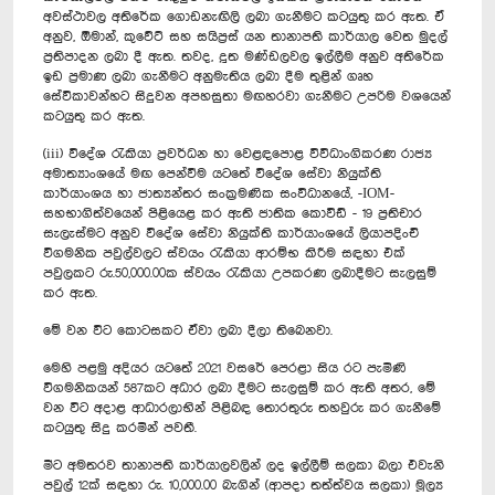
අවස්ථාවල අතිරේක ගොඩනැඟිලි ලබා ගැනීමට කටයුතු කර ඇත. ඒ
අනුව, ඕමාන්, කුවේට් සහ සයිප්‍රස් යන තානාපති කාර්යාල වෙත මුදල්
ප්‍රතිපාදන ලබා දී ඇත. තවද, දූත මණ්ඩලවල ඉල්ලීම අනුව අතිරේක
ඉඩ ප්‍රමාණ ලබා ගැනීමට අනුමැතිය ලබා දීම තුළින් ගෘහ
සේවිකාවන්හට සිදුවන අපහසුතා මඟහරවා ගැනීමට උපරිම වශයෙන්
කටයුතු කර ඇත.
(iii) විදේශ රැකියා ප්‍රවර්ධන හා වෙළඳපොළ විවිධාංගිකරණ රාජ්‍ය
අමාත්‍යාංශයේ මඟ පෙන්වීම යටතේ විදේශ සේවා නියුක්ති
කාර්යාංශය හා ජාත්‍යන්තර සංක්‍රමණික සංවිධානයේ, -IOM-
සහභාගිත්වයෙන් පිළියෙළ කර ඇති ජාතික කොවිඩ් - 19 ප්‍රතිචාර
සැලැස්මට අනුව විදේශ සේවා නියුක්ති කාර්යාංශයේ ලියාපදිංචි
විගමනික පවුල්වලට ස්වයං රැකියා ආරම්භ කිරීම සඳහා එක්
පවුලකට රු.50,000.00ක ස්වයං රැකියා උපකරණ ලබාදීමට සැලසුම්
කර ඇත.
මේ වන විට කොටසකට ඒවා ලබා දීලා තිබෙනවා.
මෙහි පළමු අදියර යටතේ 2021 වසරේ පෙරළා සිය රට පැමිණි
විගමනිකයන් 587කට අධාර ලබා දීමට සැලසුම් කර ඇති අතර, මේ
වන විට අදාළ ආධාරලාභින් පිළිබඳ තොරතුරු තහවුරු කර ගැනීමේ
කටයුතු සිදු කරමින් පවතී.
මීට අමතරව තානාපති කාර්යාලවලින් ලද ඉල්ලීම් සලකා බලා එවැනි
පවුල් 12ක් සඳහා රු. 10,000.00 බැගින් (ආපදා තත්ත්වය සලකා) මූල්‍ය