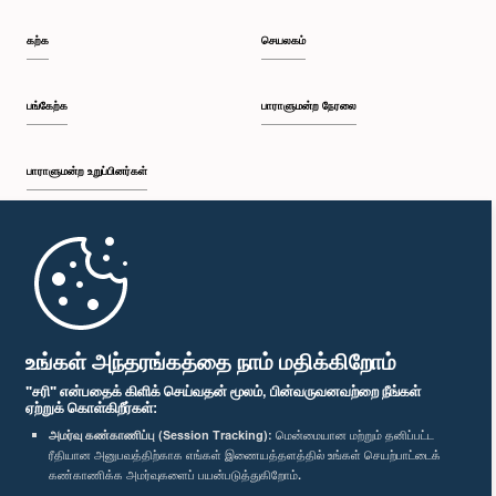
கற்க
செயலகம்
பங்கேற்க
பாராளுமன்ற நேரலை
பாராளுமன்ற உறுப்பினர்கள்
முதற்பக்கம்
பாராளுமன்ற கையடக்க செயலி
உங்கள் அந்தரங்கத்தை நாம் மதிக்கிறோம்
"சரி" என்பதைக் கிளிக் செய்வதன் மூலம், பின்வருவனவற்றை நீங்கள்
ஏற்றுக் கொள்கிறீர்கள்:
அமர்வு கண்காணிப்பு (Session Tracking):
மென்மையான மற்றும் தனிப்பட்ட
ரீதியான அனுபவத்திற்காக எங்கள் இணையத்தளத்தில் உங்கள் செயற்பாட்டைக்
எம்மை பின்தொடர்க :
கண்காணிக்க அமர்வுகளைப் பயன்படுத்துகிறோம்.