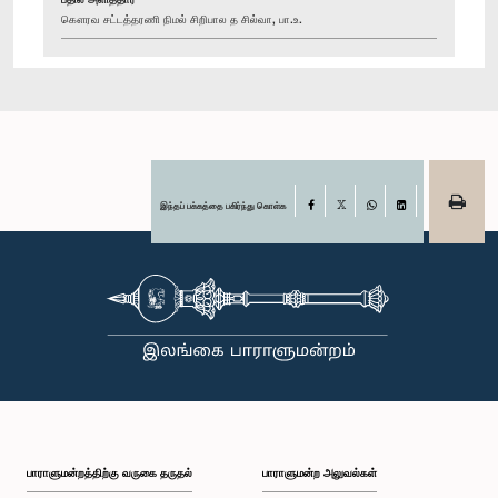
கௌரவ சட்டத்தரணி நிமல் சிறிபால த சில்வா, பா.உ.
இந்தப் பக்கத்தை பகிர்ந்து கொள்க
Facebook
X
WhatsApp
LinkedIn
பாராளுமன்றத்திற்கு வருகை தருதல்
பாராளுமன்ற அலுவல்கள்