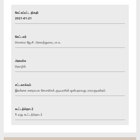
கேட்கப்பட்ட திகதி
2021-01-21
கேட்டவர்
கௌரவ ஜே.சீ. அலவத்துவல, பா.உ.
அமைச்சு
தொழில்
சட்டவாக்கம்
இலங்கை சனநாயக சோசலிசக் குடியரசின் ஒன்பதாவது பாராளுமன்றம்
கூட்டத்தொடர்
1 வது கூட்டத்தொடர்