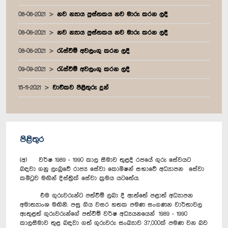
08-06-2021
නව න්‍යාය පුස්තකය නව මාරු කරන ලදී
08-06-2021
නව න්‍යාය පුස්තකය නව මාරු කරන ලදී
08-06-2021
රැස්වීම් අවලංගු කරන ලදී
09-09-2021
රැස්වීම් අවලංගු කරන ලදී
15-11-2021
වාචිකව පිළිතුරු දුන්
පිළිතුර
(අ) වර්ෂ 1989 - 1990 කාල සීමාව තුළදී රජයේ ගුරු සේවයට
බඳවා ගනු ලැබුවේ රාජ්‍ය සේවා කොමිෂන් සභාවේ අධ්‍යාපන සේවා
කමිටුව මඟින් දිස්ත්‍රික් සේවා ක්‍රමය යටතේය.
එම ගුරුවරුන්ට පත්වීම් ලබා දී ඇත්තේ පළාත් අධ්‍යාපන
අමාත්‍යාංශ මඟිනි. පසු ගිය වසර හතක පමණ සංගණන වාර්තාවල
ඇතුළත් ගුරුවරුන්ගේ පත්වීම් වර්ෂ අධ්‍යයනයෙන් 1989 - 1990
කාලසීමාව තුළ බඳවා ගත් ගුරුවරු සංඛ්‍යාව 37,000ක් පමණ වන බව