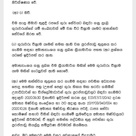
නිරීක්ෂණය වේ.
(ආ) (i) ඔව්.
එම කාල සීමාව තුළදී රජයේ ගුරු සේවයට බඳවා ගනු ලැබූ
ගුරුවරුන්ගේ යම් සංඛ්‍යාවක් මේ වන විට විශ්‍රාම යෑමට ආසන්නව
සේවයේ නිරත වේ.
(ii) ගුරුවරු විශ්‍රාම යෑමත් සමඟ ඇති වන පුරප්පාඩු තුලනය කර
ගැනීම සඳහා අමාත්‍යාංශය ගනු ලබන ක්‍රියාමාර්ග පහත (ඇ) ප්‍රශ්නය
යටතේ ඉදිරිපත් කර ඇත.
අමාත්‍යාංශය ගනු ලබන එම ක්‍රියාමාර්ග මඟින් මෙම ගුරුවරු විශ්‍රාම
යෑම මඟින් ගැටලුවක් ඇති නොවේ.
(ඇ) මෙම තත්ත්වය තුලනය කර ගැනීම සඳහා පවතින අධ්‍යාපන
පොදු සහතික පත්‍ර (උසස් පෙළ) ගුරු හිඟය මඟ හරවා ගනිමින්
උපාධිධාරින් හා ඩිප්ලෝමාධාරින් ගුරු පුරප්පාඩුවලට බඳවා ගැනීමට
අදාළව 2020.09.30 දිනැතිව ඉදිරිපත් කරන ලද ED/EST/20/42 දරන
අමාත්‍ය මණ්ඩල සංදේශය හා ඊට අදාළ අංක 20/1703/340/004 හා
2020.10.26 දිනැති අමාත්‍ය මණ්ඩල තීරණය පරිදි, රාජ්‍ය සේවා
කොමිෂන් සභාව විසින් බඳවා ගැනීමේ ක්‍රමවේදය අමාත්‍ය මණ්ඩලයට
ඉදිරිපත් කිරීමටත්, ඒ අනුව සමස්ත පද්ධතිය තුළ පවත්නා ගුරු
පුරප්පාඩු සියල්ල සම්පූර්ණ කිරීමටත් නියමිතය.
තවද, මීට අමතරව මෙම වසර අවසානයේ විද්‍යාපීඨ