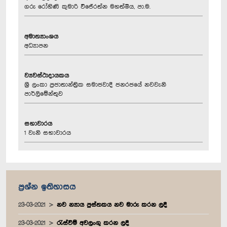
ගරු රෝහිණි කුමාරි විජේරත්න මහත්මිය, පා.ම.
අමාත්‍යාංශය
අධ්‍යාපන
ව්‍යවස්ථාදායකය
ශ්‍රී ලංකා ප්‍රජාතාන්ත්‍රික සමාජවාදී ජනරජයේ නවවැනි
පාර්ලිමේන්තුව
සභාවාරය
1 වැනි සභාවාරය
ප්‍රශ්න ඉතිහාසය
23-03-2021
නව න්‍යාය පුස්තකය නව මාරු කරන ලදී
23-03-2021
රැස්වීම් අවලංගු කරන ලදී