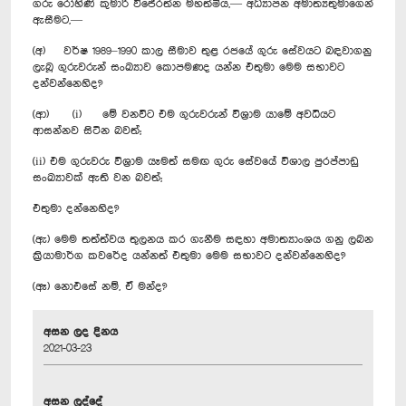
ගරු රෝහිණි කුමාරි විජේරත්න මහත්මිය,— අධ්‍යාපන අමාත්‍යතුමාගෙන්
ඇසීමට,—
(අ) වර්ෂ 1989–1990 කාල සීමාව තුළ රජයේ ගුරු සේවයට බඳවාගනු
ලැබූ ගුරුවරුන් සංඛ්‍යාව කොපමණද යන්න එතුමා මෙම සභාවට
දන්වන්නෙහිද?
(ආ) (i) මේ වනවිට එම ගුරුවරුන් විශ්‍රාම යාමේ අවධියට
ආසන්නව සිටින බවත්;‍
(ii) එම ගුරුවරු විශ්‍රාම යෑමත් සමඟ ගුරු සේවයේ විශාල පුරප්පාඩු
සංඛ්‍යාවක් ඇති වන බවත්;‍
එතුමා දන්නෙහිද?
(ඇ) මෙම තත්ත්වය තුලනය කර ගැනීම සඳහා අමාත්‍යාංශය ගනු ලබන
ක්‍රියාමාර්ග කවරේද යන්නත් එතුමා මෙම සභාවට දන්වන්නෙහිද?
(ඈ) නොඑසේ නම්, ඒ මන්ද?
අසන ලද දිනය
2021-03-23
අසන ලද්දේ