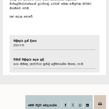
ඩිප්ලෝමාධාරින්ගෙන් පුරප්පාඩු 4,000ක් පමණ සම්පූර්ණ කිරීමට
නියමිතව පවතී.
(ඈ) අදාළ නොවේ.
පිළිතුරු දුන් දිනය
2021-11-15
විසින් පිළිතුරු දෙන ලදී
ගරු නීතිඥ (ආචාර්ය) සුසිල් ප්‍රේමජයන්ත මහතා, පා.ම.
Facebook
මෙම පිටුව බෙදාගන්න