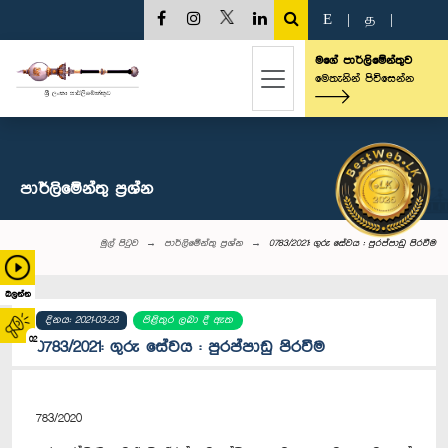
E
|
த
|
මගේ පාර්ලිමේන්තුව
මෙතැනින් පිවිසෙන්න
පාර්ලි‌මේන්තු‌ ප්‍රශ්න
මුල් පිටුව
පාර්ලි‌මේන්තු‌ ප්‍රශ්න
0783/2021: ගුරු සේවය : පුරප්පාඩු පිරවීම
බලන්න
දිනය: 2021-03-23
පිළිතුර ලබා දී ඇත
02
0783/2021: ගුරු සේවය : පුරප්පාඩු පිරවීම
783/2020