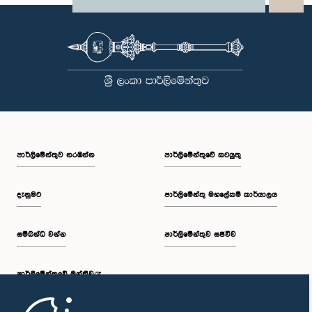
X
WhatsApp
LinkedIn
පාර්ලි‌මේන්තුව නරඹන්න
පාර්ලිමේන්තුවේ කටයුතු
දැනුමට
පාර්ලිමේන්තු මහලේකම් කාර්යාලය
සම්බන්ධ වන්න
පාර්ලිමේන්තුව සජීවීව
පාර්ලි‌මේන්තුවේ මන්ත්‍රීවරු